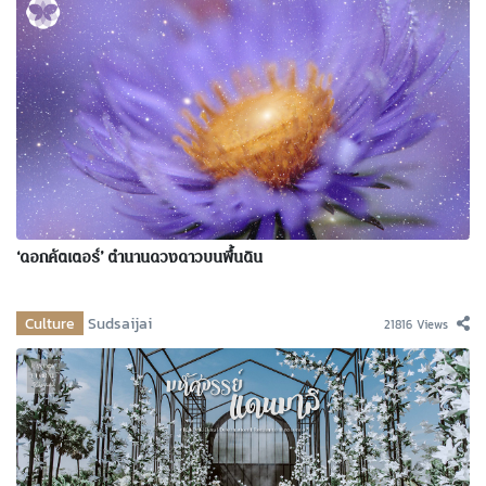
‘ดอกคัตเตอร์’ ตำนานดวงดาวบนพื้นดิน
Culture
Sudsaijai
21816 Views