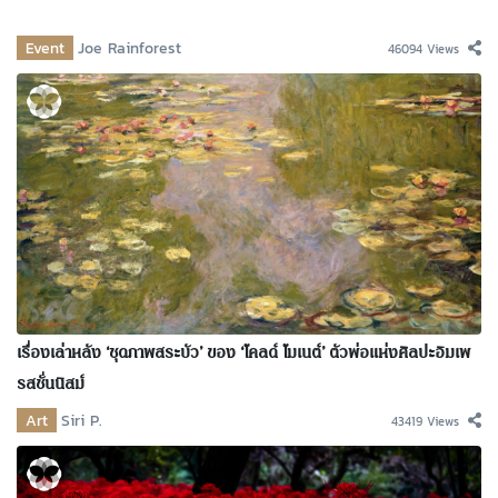
Event
Joe Rainforest
46094 Views
เรื่องเล่าหลัง ‘ชุดภาพสระบัว’ ของ ‘โคลด์ โมเนต์’ ตัวพ่อแห่งศิลปะอิมเพ
รสชั่นนิสม์
Art
Siri P.
43419 Views