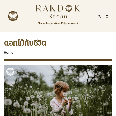
Skip to content
RakDok
RakDok (รักดอก)
Mobile Se
Mobil
Menu
Floral Inspiration Edutainment
HOME
RakDok (รักดอก)
MAGAZINE
ดอกไม้กับชีวิต
EDUTAINMENT
Home
RAKDOK
MARKET
ABOUT
CONTACT