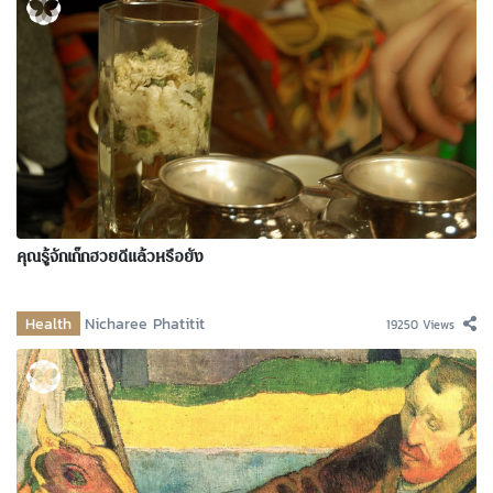
คุณรู้จักเก๊กฮวยดีแล้วหรือยัง
Health
Nicharee Phatitit
19250 Views