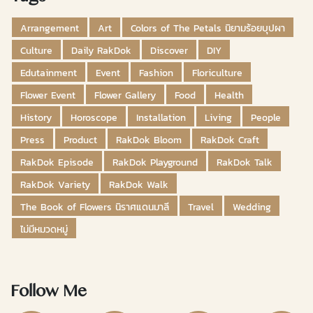
Arrangement
Art
Colors of The Petals นิยามร้อยบุปผา
Culture
Daily RakDok
Discover
DIY
Edutainment
Event
Fashion
Floriculture
Flower Event
Flower Gallery
Food
Health
History
Horoscope
Installation
Living
People
Press
Product
RakDok Bloom
RakDok Craft
RakDok Episode
RakDok Playground
RakDok Talk
RakDok Variety
RakDok Walk
The Book of Flowers นิราศแดนมาลี
Travel
Wedding
ไม่มีหมวดหมู่
Follow Me