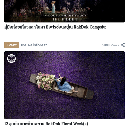
คู่มือท่องเที่ยวและค้นหา มีอะไรซ่อนอยู่ใน RakDok Campsite
Event
Joe Rainforest
51188 Views
12 จุดถ่ายภาพห้ามพลาด RakDok Floral Week(s)