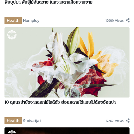
พิษบุปผา พันธุ์ไม้อันตราย ในความตายคือความงาม
Health
Numploy
17999 Views
10 สุคนธบำบัดจากดอกไม้ใกล้ตัว ผ่อนคลายได้แบบไม่ต้องง้อสปา
Health
Sudsaijai
17262 Views