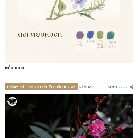
พยับหมอก
Colors of The Petals นิยามร้อยบุปผา
RakDok
24903 Views