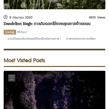
kDok Channel Facebook
kDok Channel Instagram
8 มิถุนายน 2020
6555 Views
kDok Twitter
Dandelion Magic ภารกิจดอกไม้ของคุณชายข้างถนน
kdok Channel Youtube
Living
ศิริจินดา
แดนดิไลออนไม่เคยถอยชีวิตเพื่อหนีความตาย 1 ภาพคนต่อแถวยาวเหยียด
Most Visted Posts