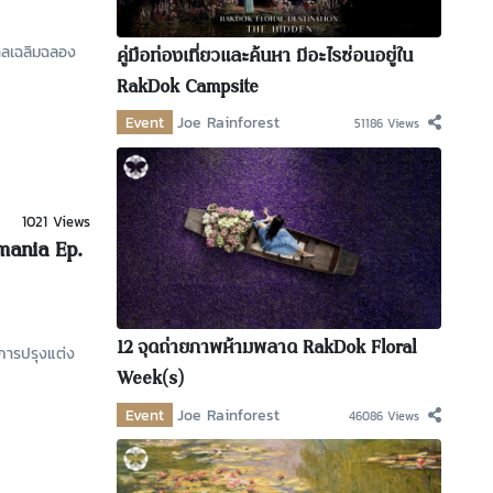
กาลเฉลิมฉลอง
คู่มือท่องเที่ยวและค้นหา มีอะไรซ่อนอยู่ใน
RakDok Campsite
Event
Joe Rainforest
51186 Views
1021 Views
mania Ep.
12 จุดถ่ายภาพห้ามพลาด RakDok Floral
้การปรุงแต่ง
Week(s)
Event
Joe Rainforest
46086 Views