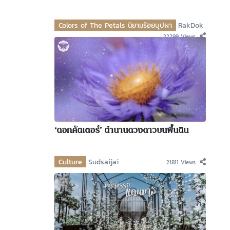
Colors of The Petals นิยามร้อยบุปผา
RakDok
22299 Views
‘ดอกคัตเตอร์’ ตำนานดวงดาวบนพื้นดิน
Culture
Sudsaijai
21811 Views