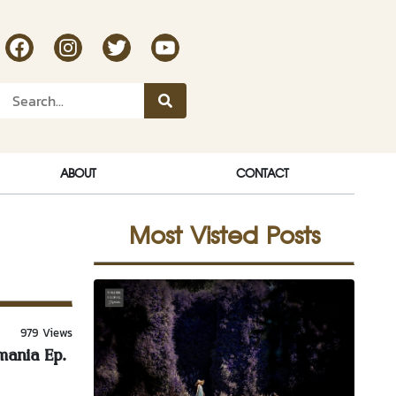
RakDok Channel Facebook
RakDok Channel Instagram
RakDok Twitter
Rakdok Channel Youtube
ABOUT
CONTACT
Most Visted Posts
979 Views
mania Ep.