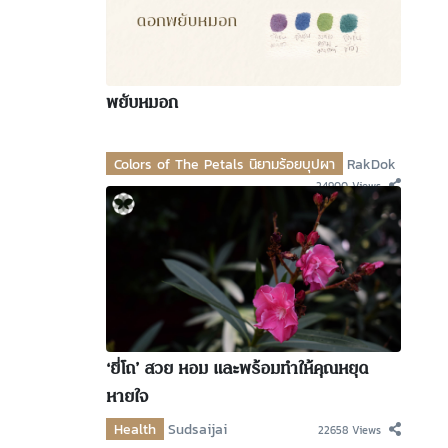
พยับหมอก
Colors of The Petals นิยามร้อยบุปผา
RakDok
24900 Views
‘ยี่โถ’ สวย หอม และพร้อมทำให้คุณหยุด
หายใจ
Health
Sudsaijai
22658 Views