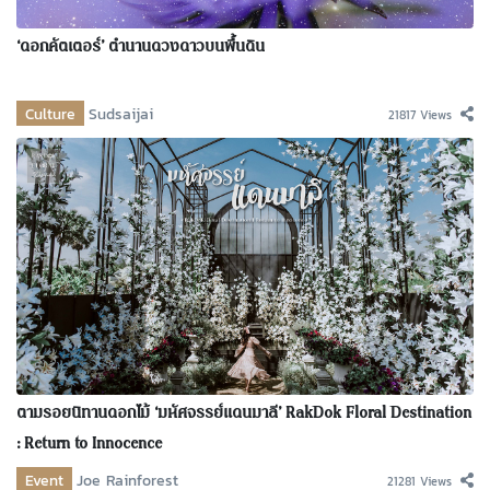
‘ดอกคัตเตอร์’ ตำนานดวงดาวบนพื้นดิน
Culture
Sudsaijai
21817 Views
ตามรอยนิทานดอกไม้ ‘มหัศจรรย์แดนมาลี’ RakDok Floral Destination
: Return to Innocence
Event
Joe Rainforest
21281 Views