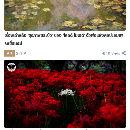
เรื่องเล่าหลัง ‘ชุดภาพสระบัว’ ของ ‘โคลด์ โมเนต์’ ตัวพ่อแห่งศิลปะอิมเพ
รสชั่นนิสม์
Art
Siri P.
43431 Views