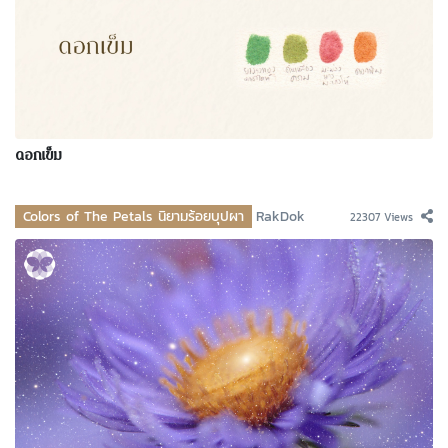
ดอกเข็ม
Colors of The Petals นิยามร้อยบุปผา
RakDok
22307 Views