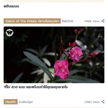
พยับหมอก
Colors of The Petals นิยามร้อยบุปผา
RakDok
24905 Views
‘ยี่โถ’ สวย หอม และพร้อมทำให้คุณหยุดหายใจ
Health
Sudsaijai
22664 Views