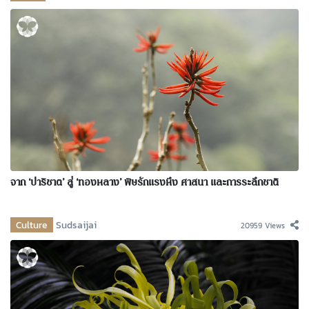
จาก ‘ปาริชาต’ สู่ ‘ทองหลาง’ พิษรักแรงหึง ศาสนา และการระลึกชาติ
Culture
Sudsaijai
20959 Views