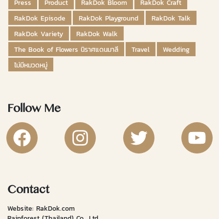
Press
Product
RakDok Bloom
RakDok Craft
RakDok Episode
RakDok Playground
RakDok Talk
RakDok Variety
RakDok Walk
The Book of Flowers นิราศแดนมาลี
Travel
Wedding
ไม่มีหมวดหมู่
Follow Me
RakDok Channel Facebook
RakDok Channel Instagram
RakDok Twitter
Rakdok Ch
Contact
Website: RakDok.com
Rainforest (Thailand) Co., Ltd.