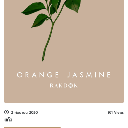
kDok Channel Facebook
kDok Channel Instagram
kDok Twitter
kdok Channel Youtube
2 กันยายน 2020
971 Views
แก้ว