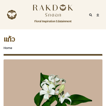
Skip to content
RakDok
RakDok (รักดอก)
Mobile Se
Mobil
Menu
Floral Inspiration Edutainment
HOME
RakDok (รักดอก)
MAGAZINE
แก้ว
EDUTAINMENT
Home
RAKDOK
MARKET
ABOUT
CONTACT