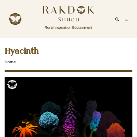
Skip to content
RakDok
RakDok (รักดอก)
Mobile Se
Mobil
Menu
Floral Inspiration Edutainment
HOME
RakDok (รักดอก)
MAGAZINE
Hyacinth
EDUTAINMENT
Home
RAKDOK
MARKET
ABOUT
CONTACT