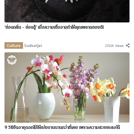
‘ซ่อนกลิ่น – ซ่อนชู้’ เมื่อความเชื่ออาจทำให้คุณพลาดของดี!
Culture
Sudsaijai
27326 Views
9 วิธียืดอายุดอกไม้ให้เบ่งบานนานกว่าที่เคย เพราะความสวยชะลอได้