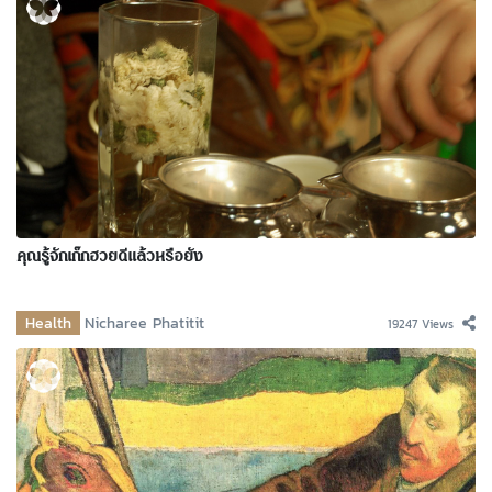
คุณรู้จักเก๊กฮวยดีแล้วหรือยัง
Health
Nicharee Phatitit
19247 Views