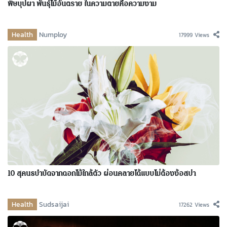
พิษบุปผา พันธุ์ไม้อันตราย ในความตายคือความงาม
Health
Numploy
17999 Views
10 สุคนธบำบัดจากดอกไม้ใกล้ตัว ผ่อนคลายได้แบบไม่ต้องง้อสปา
Health
Sudsaijai
17262 Views