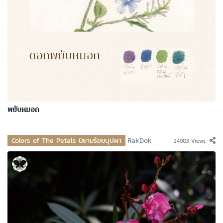
พยับหมอก
Colors of The Petals นิยามร้อยบุปผา
RakDok
24903 Views