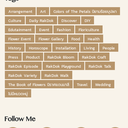
Arrangement
Art
Colors of The Petals นิยามร้อยบุปผา
Culture
Daily RakDok
Discover
DIY
Edutainment
Event
Fashion
Floriculture
Flower Event
Flower Gallery
Food
Health
History
Horoscope
Installation
Living
People
Press
Product
RakDok Bloom
RakDok Craft
RakDok Episode
RakDok Playground
RakDok Talk
RakDok Variety
RakDok Walk
The Book of Flowers นิราศแดนมาลี
Travel
Wedding
ไม่มีหมวดหมู่
Follow Me