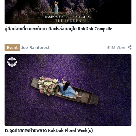
คู่มือท่องเที่ยวและค้นหา มีอะไรซ่อนอยู่ใน RakDok Campsite
Event
Joe Rainforest
51188 Views
12 จุดถ่ายภาพห้ามพลาด RakDok Floral Week(s)