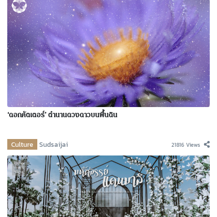
‘ดอกคัตเตอร์’ ตำนานดวงดาวบนพื้นดิน
Culture
Sudsaijai
21816 Views