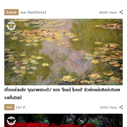
Event
Joe Rainforest
46094 Views
เรื่องเล่าหลัง ‘ชุดภาพสระบัว’ ของ ‘โคลด์ โมเนต์’ ตัวพ่อแห่งศิลปะอิมเพ
รสชั่นนิสม์
Art
Siri P.
43419 Views