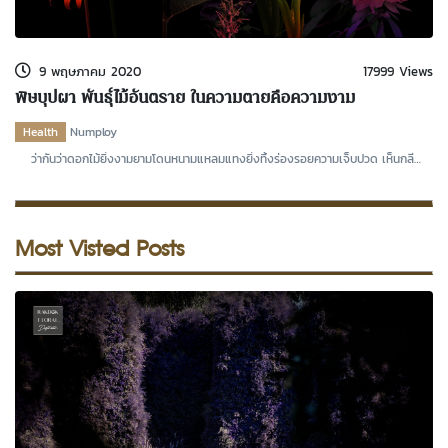
kDok Channel Facebook
kDok Channel Instagram
9 พฤษภาคม 2020
17999 Views
kDok Twitter
พิษบุปผา พันธุ์ไม้อันตราย ในความตายคือความงาม
kdok Channel Youtube
Health
Numploy
ว่ากันว่าดอกไม้ยิ่งงามยามโดนหนามแหลมแทงยิ่งทิ้งร่องรอยความเจ็บปวด เห็นกลี
บดอ
Most Visted Posts