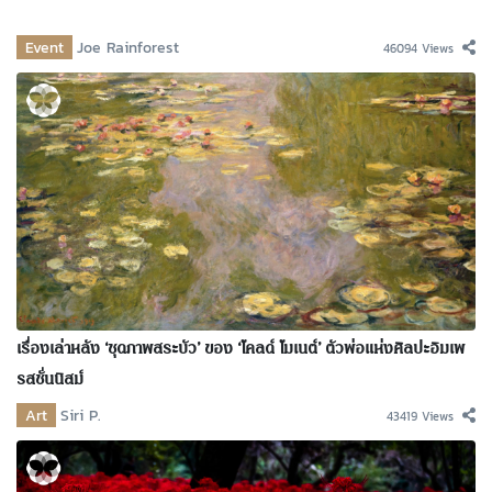
Event
Joe Rainforest
46094 Views
เรื่องเล่าหลัง ‘ชุดภาพสระบัว’ ของ ‘โคลด์ โมเนต์’ ตัวพ่อแห่งศิลปะอิมเพ
รสชั่นนิสม์
Art
Siri P.
43419 Views