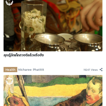
คุณรู้จักเก๊กฮวยดีแล้วหรือยัง
Health
Nicharee Phatitit
19247 Views