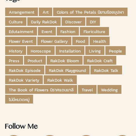
Arrangement
Art
Colors of The Petals นิยามร้อยบุปผา
Culture
Daily RakDok
Discover
DIY
Edutainment
Event
Fashion
Floriculture
Flower Event
Flower Gallery
Food
Health
History
Horoscope
Installation
Living
People
Press
Product
RakDok Bloom
RakDok Craft
RakDok Episode
RakDok Playground
RakDok Talk
RakDok Variety
RakDok Walk
The Book of Flowers นิราศแดนมาลี
Travel
Wedding
ไม่มีหมวดหมู่
Follow Me