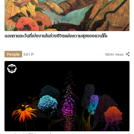
ดอกทานตะวันที่เบ่งบานในช่วงชีวิตแห่งความสุขของแวนโก๊ะ
People
Siri P.
18044 Views