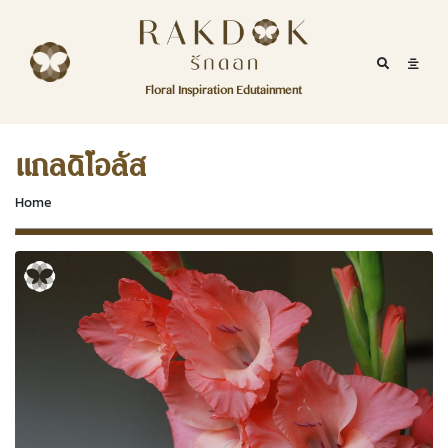
Skip to content
RakDok
RakDok (รักดอก)
Mobile Se
Mobil
Menu
Floral Inspiration Edutainment
HOME
RakDok (รักดอก)
MAGAZINE
แกลดิโอลัส
EDUTAINMENT
Home
RAKDOK
MARKET
ABOUT
CONTACT