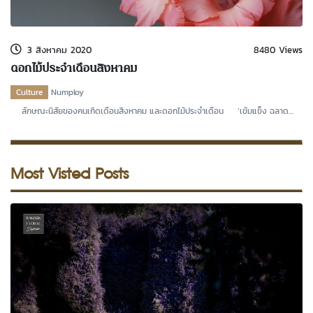
kDok Channel Facebook
kDok Channel Instagram
3 สิงหาคม 2020
8480 Views
kDok Twitter
ดอกไม้ประจำเดือนสิงหาคม
kdok Channel Youtube
Culture
Numploy
ลักษณะนิสัยของคนเกิดเดือนสิงหาคม และดอกไม้ประจำเดือน ‘เข้มแข็ง ฉลาด
หลักแหลม เชื่อม
Most Visted Posts