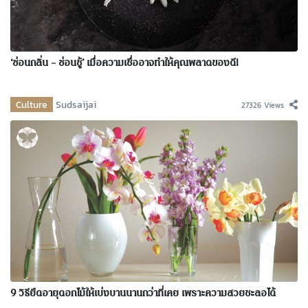
‘ซ่อนกลิ่น – ซ่อนชู้’ เมื่อความเชื่ออาจทำให้คุณพลาดของดี!
Culture
Sudsaijai
27326 Views
9 วิธียืดอายุดอกไม้ให้เบ่งบานนานกว่าที่เคย เพราะความสวยชะลอได้