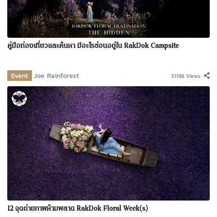
คู่มือท่องเที่ยวและค้นหา มีอะไรซ่อนอยู่ใน RakDok Campsite
Event
Joe Rainforest
51188 Views
12 จุดถ่ายภาพห้ามพลาด RakDok Floral Week(s)