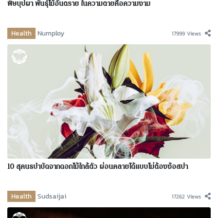
พิษบุปผา พันธุ์ไม้อันตราย ในความตายคือความงาม
Health
Numploy
17999 Views
10 สุคนธบำบัดจากดอกไม้ใกล้ตัว ผ่อนคลายได้แบบไม่ต้องง้อสปา
Health
Sudsaijai
17262 Views