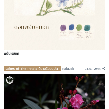
พยับหมอก
Colors of The Petals นิยามร้อยบุปผา
RakDok
24903 Views