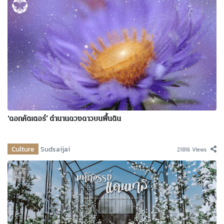
‘ดอกคัตเตอร์’ ตำนานดวงดาวบนพื้นดิน
Culture
Sudsaijai
21816 Views