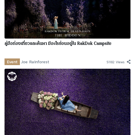
คู่มือท่องเที่ยวและค้นหา มีอะไรซ่อนอยู่ใน RakDok Campsite
Event
Joe Rainforest
51182 Views