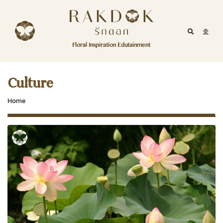
Skip to content
RakDok
RakDok (รักดอก)
Mobile Se
Mobil
Menu
Floral Inspiration Edutainment
HOME
RakDok (รักดอก)
MAGAZINE
Culture
EDUTAINMENT
Home
RAKDOK
MARKET
ABOUT
CONTACT