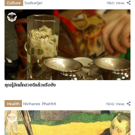
Culture
Sudsaijai
19621 Views
คุณรู้จักเก๊กฮวยดีแล้วหรือยัง
Health
Nicharee Phatitit
19242 Views