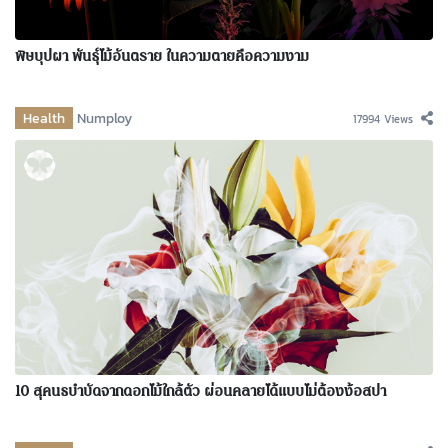
พิษบุปผา พันธุ์ไม้อันตราย ในความตายคือความงาม
Health
Numploy
17994 Views
10 สุคนธบำบัดจากดอกไม้ใกล้ตัว ผ่อนคลายได้แบบไม่ต้องง้อสปา