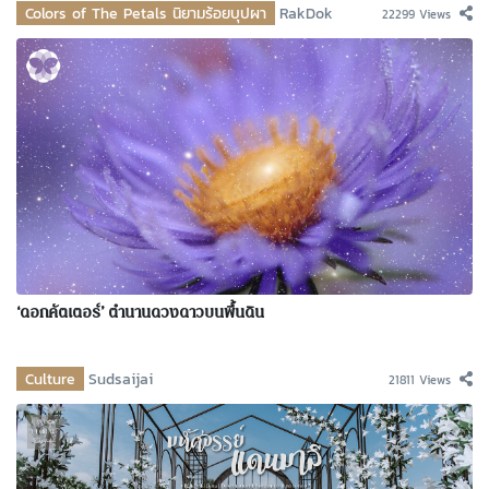
Colors of The Petals นิยามร้อยบุปผา
RakDok
22299 Views
‘ดอกคัตเตอร์’ ตำนานดวงดาวบนพื้นดิน
Culture
Sudsaijai
21811 Views