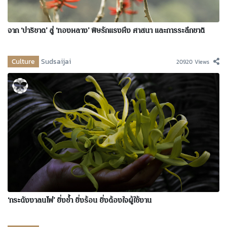
จาก ‘ปาริชาต’ สู่ ‘ทองหลาง’ พิษรักแรงหึง ศาสนา และการระลึกชาติ
Culture
Sudsaijai
20920 Views
‘กระดังงาลนไฟ’ ยิ่งช้ำ ยิ่งร้อน ยิ่งต้องใจผู้ใช้งาน