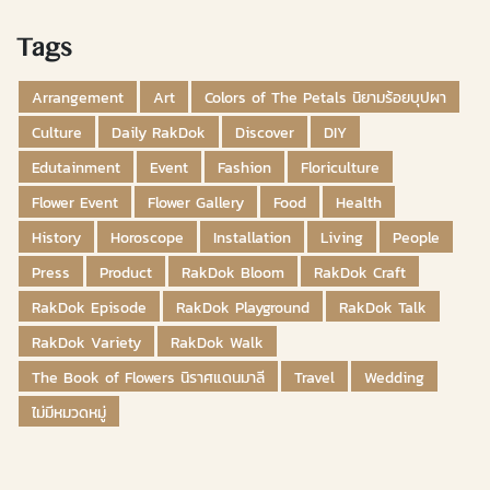
Tags
Arrangement
Art
Colors of The Petals นิยามร้อยบุปผา
Culture
Daily RakDok
Discover
DIY
Edutainment
Event
Fashion
Floriculture
Flower Event
Flower Gallery
Food
Health
History
Horoscope
Installation
Living
People
Press
Product
RakDok Bloom
RakDok Craft
RakDok Episode
RakDok Playground
RakDok Talk
RakDok Variety
RakDok Walk
The Book of Flowers นิราศแดนมาลี
Travel
Wedding
ไม่มีหมวดหมู่