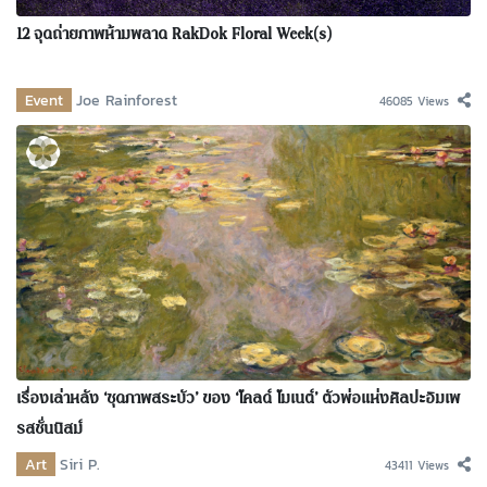
12 จุดถ่ายภาพห้ามพลาด RakDok Floral Week(s)
Event
Joe Rainforest
46085 Views
เรื่องเล่าหลัง ‘ชุดภาพสระบัว’ ของ ‘โคลด์ โมเนต์’ ตัวพ่อแห่งศิลปะอิมเพ
รสชั่นนิสม์
Art
Siri P.
43411 Views