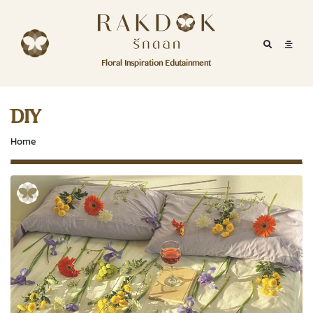
Skip to content
RakDok
RakDok (รักดอก)
Mobile Se
Mobil
Menu
Floral Inspiration Edutainment
HOME
RakDok (รักดอก)
MAGAZINE
DIY
EDUTAINMENT
Home
RAKDOK
MARKET
ABOUT
CONTACT