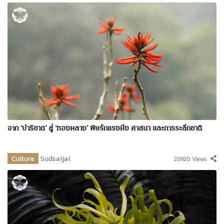
จาก ‘ปาริชาต’ สู่ ‘ทองหลาง’ พิษรักแรงหึง ศาสนา และการระลึกชาติ
Culture
Sudsaijai
20920 Views