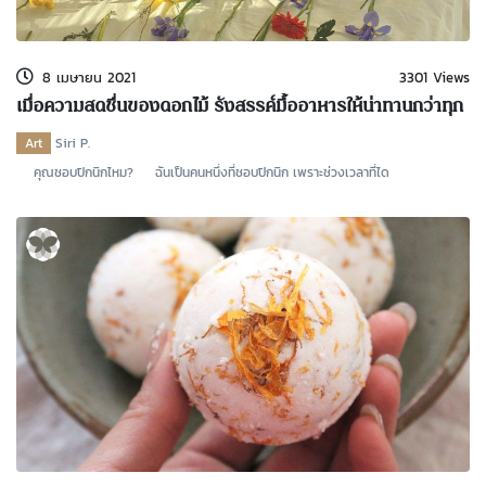
kDok Channel Facebook
kDok Channel Instagram
8 เมษายน 2021
3301 Views
kDok Twitter
เมื่อความสดชื่นของดอกไม้ รังสรรค์มื้ออาหารให้น่าทานกว่าทุก
ครั้ง
kdok Channel Youtube
Art
Siri P.
คุณชอบปิกนิกไหม? ฉันเป็นคนหนึ่งที่ชอบปิกนิก เพราะช่วงเวลาที่ได