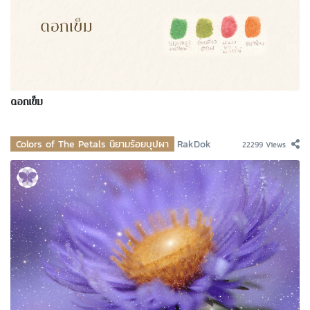
ดอกเข็ม
Colors of The Petals นิยามร้อยบุปผา
RakDok
22299 Views