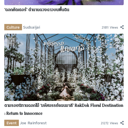
‘ดอกคัตเตอร์’ ตำนานดวงดาวบนพื้นดิน
Culture
Sudsaijai
21811 Views
ตามรอยนิทานดอกไม้ ‘มหัศจรรย์แดนมาลี’ RakDok Floral Destination
: Return to Innocence
Event
Joe Rainforest
21272 Views