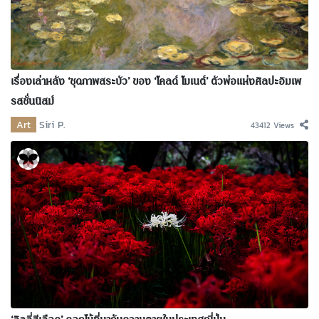
เรื่องเล่าหลัง ‘ชุดภาพสระบัว’ ของ ‘โคลด์ โมเนต์’ ตัวพ่อแห่งศิลปะอิมเพ
รสชั่นนิสม์
Art
Siri P.
43412 Views