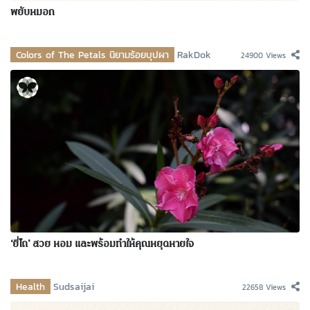
พยับหมอก
Colors of The Petals นิยามร้อยบุปผา
RakDok
24900 Views
‘ยี่โถ’ สวย หอม และพร้อมทำให้คุณหยุดหายใจ
Health
Sudsaijai
22658 Views