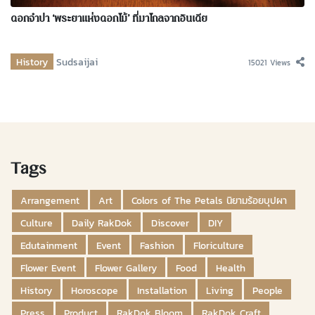
ดอกจำปา ‘พระยาแห่งดอกไม้’ ที่มาไกลจากอินเดีย
History
Sudsaijai
15021 Views
Tags
Arrangement
Art
Colors of The Petals นิยามร้อยบุปผา
Culture
Daily RakDok
Discover
DIY
Edutainment
Event
Fashion
Floriculture
Flower Event
Flower Gallery
Food
Health
History
Horoscope
Installation
Living
People
Press
Product
RakDok Bloom
RakDok Craft