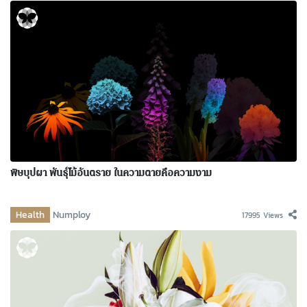
พิษบุปผา พันธุ์ไม้อันตราย ในความตายคือความงาม
Health
Numploy
17995 Views