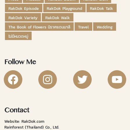
RakDok Episode
RakDok Playground
RakDok Talk
RakDok Variety
RakDok Walk
The Book of Flowers นิราศแดนมาลี
Travel
Wedding
ไม่มีหมวดหมู่
Follow Me
RakDok Channel Facebook
RakDok Channel Instagram
RakDok Twitter
Rakdok Ch
Contact
Website: RakDok.com
Rainforest (Thailand) Co., Ltd.