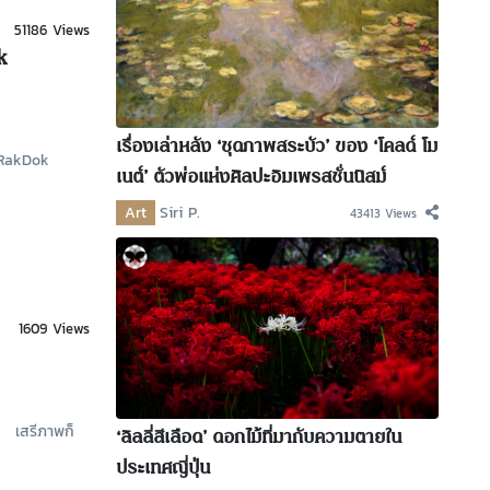
51186 Views
k
เรื่องเล่าหลัง ‘ชุดภาพสระบัว’ ของ ‘โคลด์ โม
ว RakDok
เนต์’ ตัวพ่อแห่งศิลปะอิมเพรสชั่นนิสม์
Art
Siri P.
43413 Views
1609 Views
้ เสรีภาพก็
‘ลิลลี่สีเลือด’ ดอกไม้ที่มากับความตายใน
ประเทศญี่ปุ่น