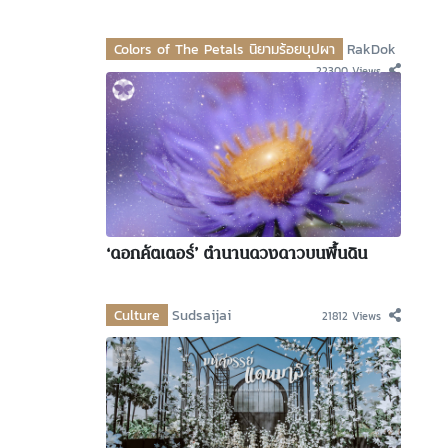
Colors of The Petals นิยามร้อยบุปผา
RakDok
22300 Views
‘ดอกคัตเตอร์’ ตำนานดวงดาวบนพื้นดิน
Culture
Sudsaijai
21812 Views