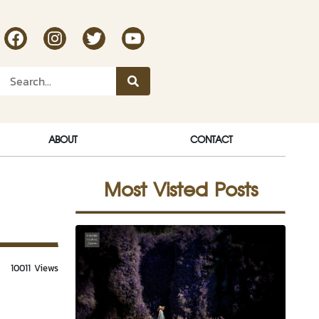
RakDok Channel Facebook
RakDok Channel Instagram
RakDok Twitter
Rakdok Channel Youtube
ABOUT
CONTACT
Most Visted Posts
10011 Views