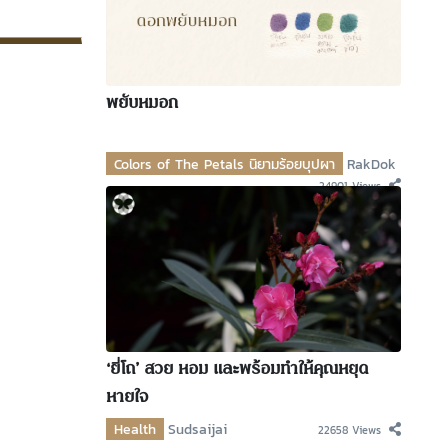
พยับหมอก
Colors of The Petals นิยามร้อยบุปผา
RakDok
24901 Views
‘ยี่โถ’ สวย หอม และพร้อมทำให้คุณหยุด
หายใจ
Health
Sudsaijai
22658 Views