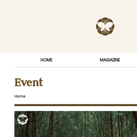
Skip to content
RakDok (ร
HOME
MAGAZINE
Event
Home