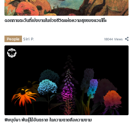
ดอกทานตะวันที่เบ่งบานในช่วงชีวิตแห่งความสุขของแวนโก๊ะ
People
Siri P.
18044 Views
พิษบุปผา พันธุ์ไม้อันตราย ในความตายคือความงาม