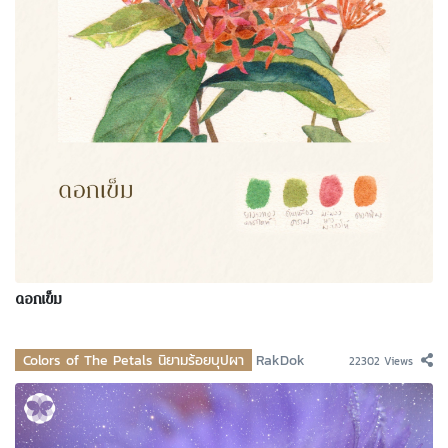
ดอกเข็ม
Colors of The Petals นิยามร้อยบุปผา
RakDok
22302 Views