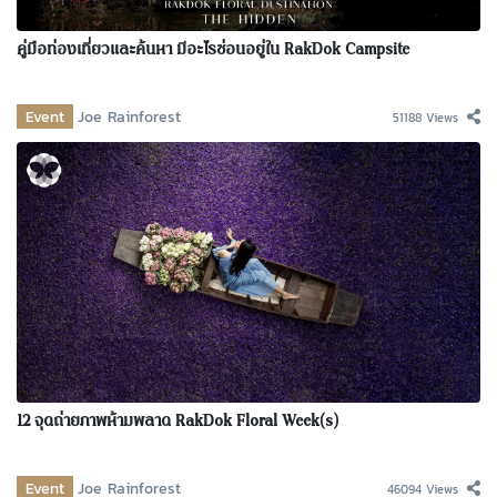
คู่มือท่องเที่ยวและค้นหา มีอะไรซ่อนอยู่ใน RakDok Campsite
Event
Joe Rainforest
51188 Views
12 จุดถ่ายภาพห้ามพลาด RakDok Floral Week(s)
Event
Joe Rainforest
46094 Views