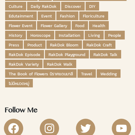
Culture
Daily RakDok
Discover
DIY
Edutainment
Event
Fashion
Floriculture
Flower Event
Flower Gallery
Food
Health
History
Horoscope
Installation
Living
People
Press
Product
RakDok Bloom
RakDok Craft
RakDok Episode
RakDok Playground
RakDok Talk
RakDok Variety
RakDok Walk
The Book of Flowers นิราศแดนมาลี
Travel
Wedding
ไม่มีหมวดหมู่
Follow Me
RakDok Channel Facebook
RakDok Channel Instagram
RakDok Twitter
Rakdok Ch