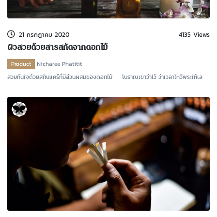
kDok Channel Facebook
kDok Channel Instagram
21 กรกฎาคม 2020
4135 Views
kDok Twitter
ผิวสวยด้วยสารสกัดจากดอกไม้
kdok Channel Youtube
Product
Nicharee Phatitit
สวยทันใจด้วยสกินแคร์ที่มีส่วนผสมของดอกไม้ โบราณเขาว่าไว้ ว่าเวลาไหว้พระให้เล