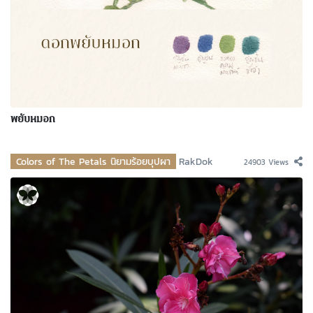
พยับหมอก
Colors of The Petals นิยามร้อยบุปผา
RakDok
24903 Views