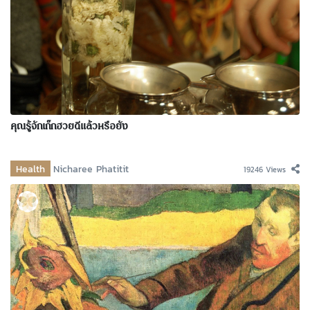
คุณรู้จักเก๊กฮวยดีแล้วหรือยัง
Health
Nicharee Phatitit
19246 Views