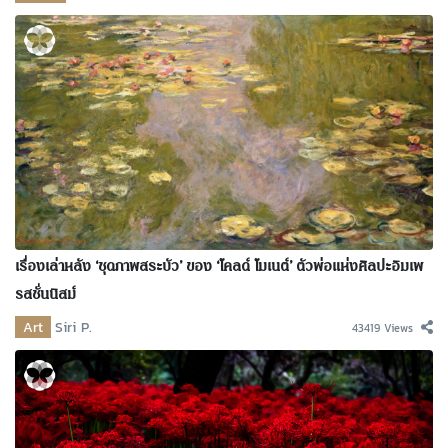
เรื่องเล่าหลัง ‘ชุดภาพสระบัว’ ของ ‘โคลด์ โมเนต์’ ตัวพ่อแห่งศิลปะอิมเพ
รสชั่นนิสม์
Art
Siri P.
43419 Views