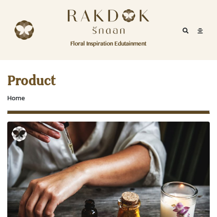
Skip to content
RakDok
RakDok (รักดอก)
Mobile Se
Mobil
Menu
Floral Inspiration Edutainment
HOME
RakDok (รักดอก)
MAGAZINE
Product
EDUTAINMENT
Home
RAKDOK
MARKET
ABOUT
CONTACT