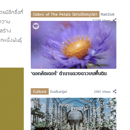
มีอีกชื่อที่
Colors of The Petals นิยามร้อยบุปผา
RakDok
22299 Views
ดความ
สร้าง
หนึ่งพันธุ์
‘ดอกคัตเตอร์’ ตำนานดวงดาวบนพื้นดิน
Culture
Sudsaijai
21811 Views