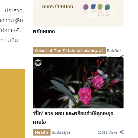
ระบบประสาท
ความรู้สึก
พยับหมอก
ให้คุณหลับ
บทางเดิน
Colors of The Petals นิยามร้อยบุปผา
RakDok
24900 Views
‘ยี่โถ’ สวย หอม และพร้อมทำให้คุณหยุด
หายใจ
Health
Sudsaijai
22658 Views