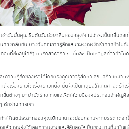
ช้าวันนั้นคุณเริ่มต้นวันด้วยกลิ่นหอมจรุงใจ ไม่ว่าจะเป็นกลิ่นดอ
ในทางกลับกัน บางวันคุณอาจรู้สึกแสนจะหงุดหงิดรำคาญใจไปกับท
กคนที่ยืนอยู่ใกล้ๆ บนรถสาธารณะ… นั่นละ เป็นเหตุผลที่ว่าทำไมกล
และความรู้สึกของเราได้โดยตรงคุณอาจรู้สึกหิว สุข เศร้า เหงา หร
กถึงเรื่องราวใดเรื่องราวหนึ่ง นั่นจึงเป็นเหตุผลให้เกิดศาสตร์ที่เ
นำกลิ่นต่างๆ มาบำบัดร่างกายและจิตใจโดยมีองค์ประกอบสำคัญคื
้ายๆ ต่อร่างกายเรา
่จะทำให้โสตประสาทของคุณเบิกบานและผ่อนคลายจากบรรดาดอกไม้ใ
ยัดแล้ว คุณยังได้เสพความงามและสีสันสดใสเป็นของแถมที่มาในแ