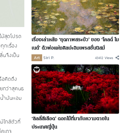
กไม้สุดโปรด
เรื่องเล่าหลัง ‘ชุดภาพสระบัว’ ของ ‘โคลด์ โม
ุกเรื่อง
เนต์’ ตัวพ่อแห่งศิลปะอิมเพรสชั่นนิสม์
ิ่นจึงเป็น
Art
Siri P.
43412 Views
ือคิดถึง
รียกว่าสุคนธ
อน้ำมันหอม
‘ลิลลี่สีเลือด’ ดอกไม้ที่มากับความตายใน
กล้ตัวที่
ประเทศญี่ปุ่น
พ็คเกจ