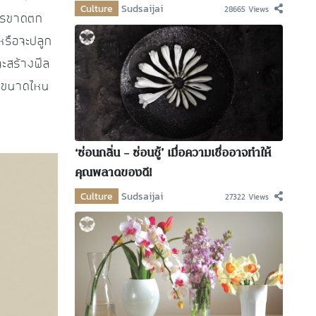
Culture
Sudsaijai
28665 Views
อะไรขาดตก
หรือจะปลูก
จะสร้างฟีล
ลิศขนาดไหน
‘ซ่อนกลิ่น – ซ่อนชู้’ เมื่อความเชื่ออาจทำให้
คุณพลาดของดี!
Culture
Sudsaijai
27322 Views