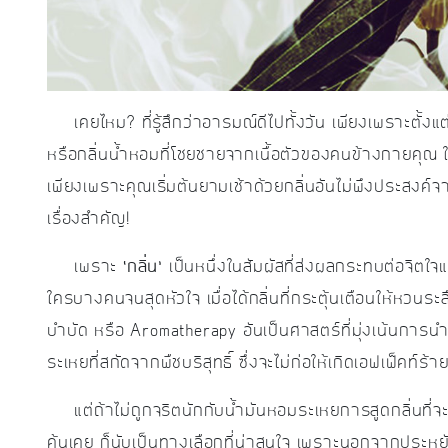
เคยไหม? ที่รู้สึกว่าอารมณ์ดีไปทั้งวัน เพียงเพราะตั้งแต่เ
หรือกลิ่นน้ำหอมที่โชยชายจากเนื้อตัวของคนข้างกายคุณ 
เพียงเพราะคุณเริ่มต้นยามเช้าด้วยกลิ่นอันไม่พึงประสงค์จา
เรื่องสำคัญ!
เพราะ
‘กลิ่น’
เป็นหนึ่งในสัมผัสที่ส่งผลกระทบต่อจิตใจ
ใครบางคนจนสุดหัวใจ เมื่อได้กลิ่นที่กระตุ้นเตือนให้หวนระลึ
บำบัด หรือ Aromatherapy อันเป็นศาสตร์ที่มุ่งเน้นการ
ระเหยที่สกัดจากพืชบริสุทธิ์ ซึ่งจะไม่ก่อให้เกิดเอฟเฟ็คท์ร
แต่ถ้าไม่ถูกจริตนักกับน้ำมันหอมระเหยการสูดกลิ่นที
คุ้นเคย ก็นับเป็นทางเลือกที่น่าสนใจ เพราะนอกจากประห