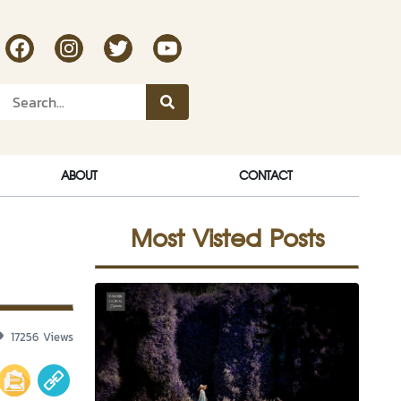
RakDok Channel Facebook
RakDok Channel Instagram
RakDok Twitter
Rakdok Channel Youtube
ABOUT
CONTACT
Most Visted Posts
17256 Views