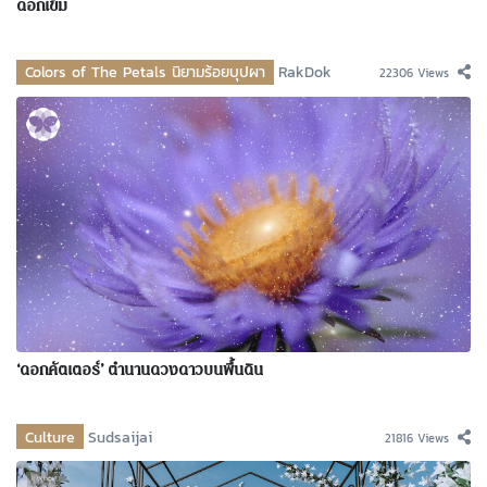
ดอกเข็ม
Colors of The Petals นิยามร้อยบุปผา
RakDok
22306 Views
‘ดอกคัตเตอร์’ ตำนานดวงดาวบนพื้นดิน
Culture
Sudsaijai
21816 Views