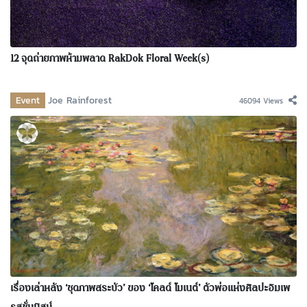
12 จุดถ่ายภาพห้ามพลาด RakDok Floral Week(s)
Event
Joe Rainforest
46094 Views
เรื่องเล่าหลัง ‘ชุดภาพสระบัว’ ของ ‘โคลด์ โมเนต์’ ตัวพ่อแห่งศิลปะอิมเพ