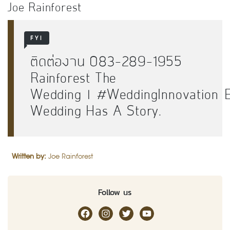
Joe Rainforest
FYI
ติดต่องาน
083-289-1955
Rainforest The
Wedding
l
#
WeddingInnovation
E
Wedding Has A Story.
Written by:
Joe Rainforest
Follow us
RakDok Channel Facebook
RakDok Channel Instagram
RakDok Twitter
Rakdok Channel Youtub