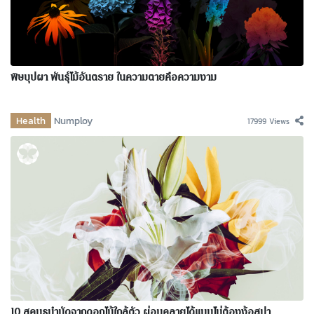
พิษบุปผา พันธุ์ไม้อันตราย ในความตายคือความงาม
Health
Numploy
17999 Views
10 สุคนธบำบัดจากดอกไม้ใกล้ตัว ผ่อนคลายได้แบบไม่ต้องง้อสปา