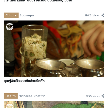
‘กระดังงาลนไฟ’ ยิ่งช้ำ ยิ่งร้อน ยิ่งต้องใจผู้ใช้งาน
Culture
Sudsaijai
19643 Views
คุณรู้จักเก๊กฮวยดีแล้วหรือยัง
Health
Nicharee Phatitit
19250 Views