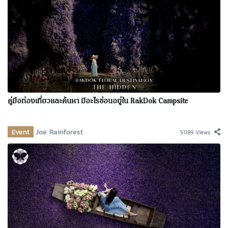
คู่มือท่องเที่ยวและค้นหา มีอะไรซ่อนอยู่ใน RakDok Campsite
Event
Joe Rainforest
51189 Views