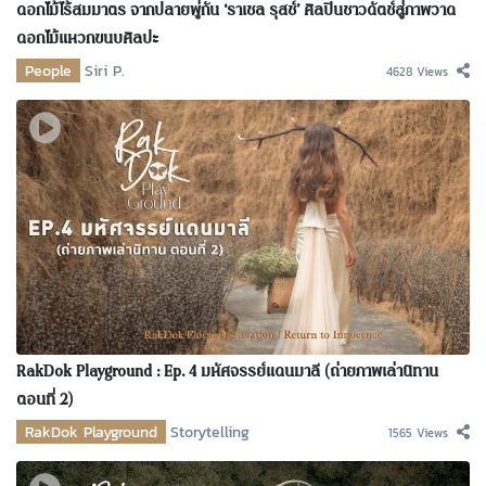
ดอกไม้ไร้สมมาตร จากปลายพู่กัน ‘ราเชล รุสช์’ ศิลปินชาวดัตช์สู่ภาพวาด
ดอกไม้แหวกขนบศิลปะ
People
Siri P.
4628 Views
RakDok Playground : Ep. 4 มหัศจรรย์แดนมาลี (ถ่ายภาพเล่านิทาน
ตอนที่ 2)
RakDok Playground
Storytelling
1565 Views