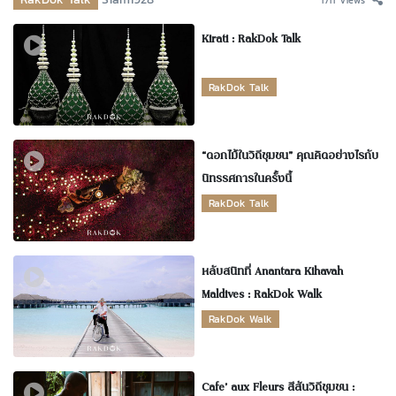
1711 Views
Kirati : RakDok Talk
RakDok Talk
“ดอกไม้ในวิถีชุมชน” คุณคิดอย่างไรกับ
นิทรรศการในครั้งนี้
RakDok Talk
หลับสนิทที่ Anantara Kihavah
Maldives : RakDok Walk
RakDok Walk
Cafe’ aux Fleurs สีสันวิถีชุมชน :