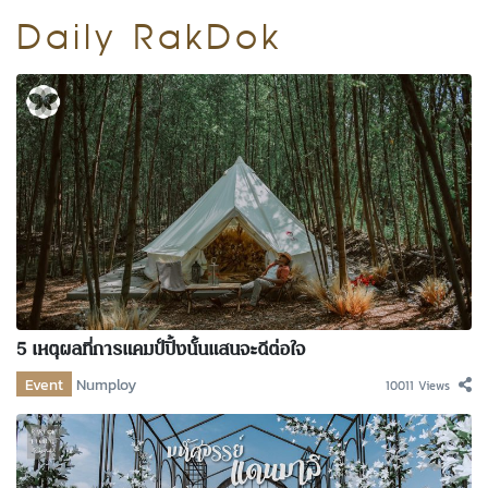
kDok Channel Facebook
Daily RakDok
kDok Channel Instagram
kDok Twitter
kdok Channel Youtube
5 เหตุผลที่การแคมป์ปิ้งนั้นแสนจะดีต่อใจ
Event
Numploy
10011 Views