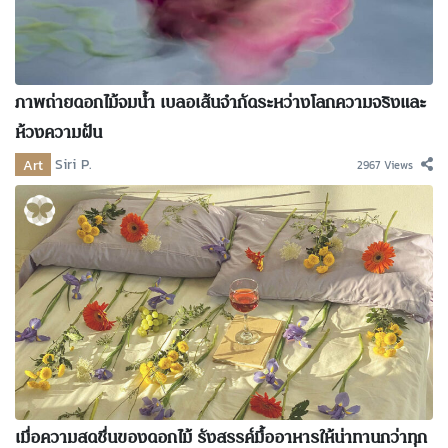
ภาพถ่ายดอกไม้จมน้ำ เบลอเส้นจำกัดระหว่างโลกความจริงและ
ห้วงความฝัน
Art
Siri P.
2967 Views
เมื่อความสดชื่นของดอกไม้ รังสรรค์มื้ออาหารให้น่าทานกว่าทุก