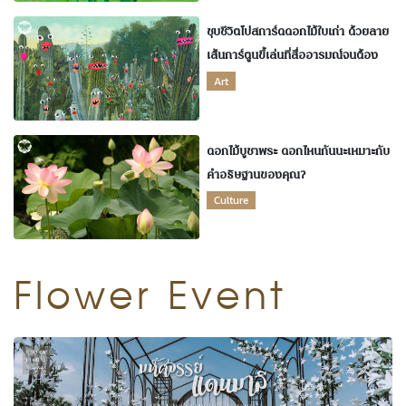
ชุบชีวิตโปสการ์ดดอกไม้ใบเก่า ด้วยลาย
เส้นการ์ตูนขี้เล่นที่สื่ออารมณ์จนต้อง
หยุดมอง
Art
ดอกไม้บูชาพระ ดอกไหนกันนะเหมาะกับ
คำอธิษฐานของคุณ?
Culture
Flower Event