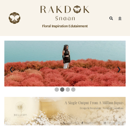
Skip to content
RakDok
RakDok (รักดอก)
Mobile Se
Mobil
Menu
Floral Inspiration Edutainment
HOME
RakDok (รักดอก)
MAGAZINE
EDUTAINMENT
❮
❯
RAKDOK
MARKET
ABOUT
CONTACT