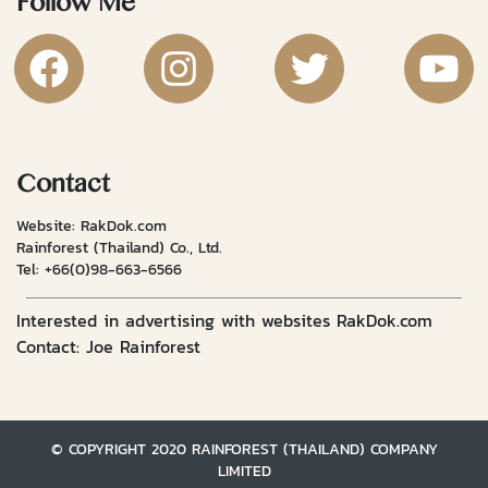
Follow Me
RakDok Channel Facebook
RakDok Channel Instagram
RakDok Twitter
Rakdok Ch
Contact
Website: RakDok.com
Rainforest (Thailand) Co., Ltd.
Tel:
+66(0)98-663-6566
Interested in advertising with websites RakDok.com
Contact: Joe Rainforest
© COPYRIGHT 2020 RAINFOREST (THAILAND) COMPANY
LIMITED