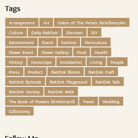
Tags
Arrangement
Art
Colors of The Petals นิยามร้อยบุปผา
Culture
Daily RakDok
Discover
DIY
Edutainment
Event
Fashion
Floriculture
Flower Event
Flower Gallery
Food
Health
History
Horoscope
Installation
Living
People
Press
Product
RakDok Bloom
RakDok Craft
RakDok Episode
RakDok Playground
RakDok Talk
RakDok Variety
RakDok Walk
The Book of Flowers นิราศแดนมาลี
Travel
Wedding
ไม่มีหมวดหมู่