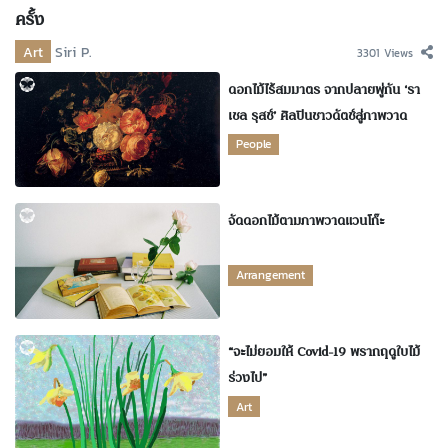
ครั้ง
Art
Siri P.
3301 Views
ดอกไม้ไร้สมมาตร จากปลายพู่กัน ‘รา
เชล รุสช์’ ศิลปินชาวดัตช์สู่ภาพวาด
ดอกไม้แหวกขนบศิลปะ
People
จัดดอกไม้ตามภาพวาดแวนโก๊ะ
Arrangement
“จะไม่ยอมให้ Covid-19 พรากฤดูใบไม้
ร่วงไป”
Art