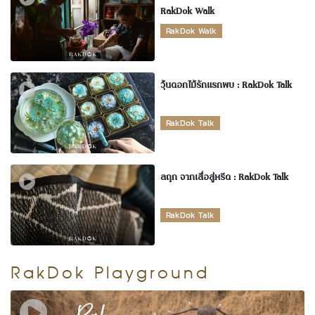
RakDok Walk
RakDok Walk
วุ้นดอกไม้รักแรกพบ : RakDok Talk
RakDok Talk
ลฤก จากเสื่อสู่หรีด : RakDok Talk
RakDok Talk
RakDok Playground