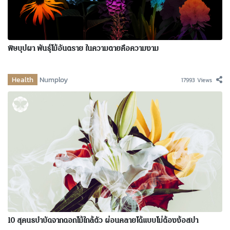
พิษบุปผา พันธุ์ไม้อันตราย ในความตายคือความงาม
Health
Numploy
17993 Views
10 สุคนธบำบัดจากดอกไม้ใกล้ตัว ผ่อนคลายได้แบบไม่ต้องง้อสปา