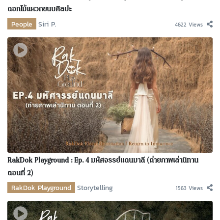
ดอกไม้แหวกขนบศิลปะ
People
Siri P.
4622 Views
RakDok Playground : Ep. 4 มหัศจรรย์แดนมาลี (ถ่ายภาพเล่านิทาน
ตอนที่ 2)
RakDok Playground
Storytelling
1563 Views