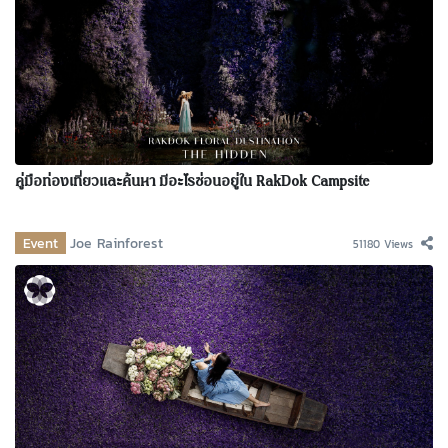
คู่มือท่องเที่ยวและค้นหา มีอะไรซ่อนอยู่ใน RakDok Campsite
Event
Joe Rainforest
51180 Views