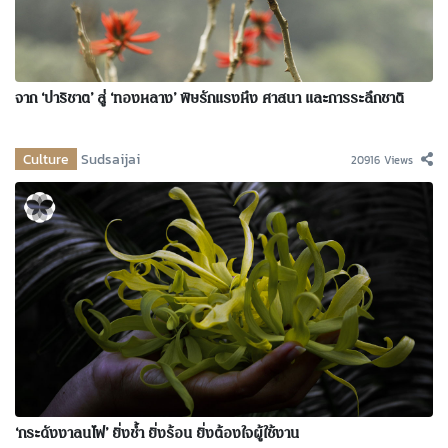
จาก ‘ปาริชาต’ สู่ ‘ทองหลาง’ พิษรักแรงหึง ศาสนา และการระลึกชาติ
Culture
Sudsaijai
20916 Views
‘กระดังงาลนไฟ’ ยิ่งช้ำ ยิ่งร้อน ยิ่งต้องใจผู้ใช้งาน