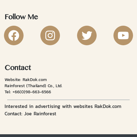
Follow Me
RakDok Channel Facebook
RakDok Channel Instagram
RakDok Twitter
Rakdok Ch
Contact
Website: RakDok.com
Rainforest (Thailand) Co., Ltd.
Tel:
+66(0)98-663-6566
Interested in advertising with websites RakDok.com
Contact: Joe Rainforest