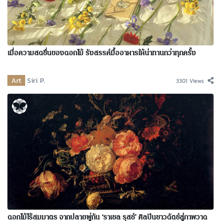
เมื่อความสดชื่นของดอกไม้ รังสรรค์มื้ออาหารให้น่าทานกว่าทุกครั้ง
Art
Siri P.
3301 Views
ดอกไม้ไร้สมมาตร จากปลายพู่กัน ‘ราเชล รุสช์’ ศิลปินชาวดัตช์สู่ภาพวาด