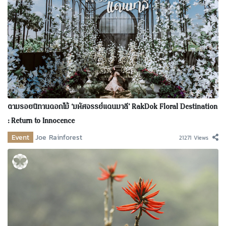
ตามรอยนิทานดอกไม้ ‘มหัศจรรย์แดนมาลี’ RakDok Floral Destination
: Return to Innocence
Event
Joe Rainforest
21271 Views