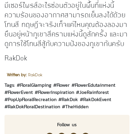
มีเซอร์ไพรส์อะไรซ่อนตัวอยู่ในพื้นที่แห่งนี้
ความร้อนของอากาศสามารถเย็นลงได้ด้วย
โทนสี ทฤษฎีจะจริงเท็จแค่ไหนคุณต้องลองมา
ยืนอยู่หน้าภูเขาสีครามแห่งนี้ดูสักครั้ง และมา
ดูการใช้โทนสีสู้กับความปังของภูเขากันครับ
RakDok
Written by:
RakDok
Tags: #
FloralGlamping
#
Flower
#
FlowerEdutainment
#
FlowerEvent
#
FlowerInspiration
#
JoeRainforest
#
PopUpFloralRecreation
#
RakDok
#
RakDokEvent
#
RakDokFloralDestination
#
TheHidden
Follow us