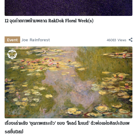
12 จุดถ่ายภาพห้ามพลาด RakDok Floral Week(s)
Event
Joe Rainforest
46083 Views
เรื่องเล่าหลัง ‘ชุดภาพสระบัว’ ของ ‘โคลด์ โมเนต์’ ตัวพ่อแห่งศิลปะอิมเพ
รสชั่นนิสม์