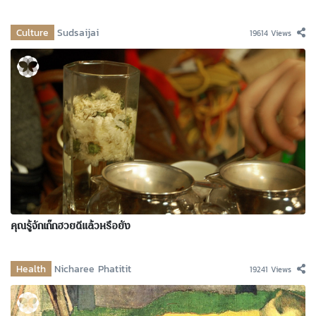
Culture
Sudsaijai
19614 Views
คุณรู้จักเก๊กฮวยดีแล้วหรือยัง
Health
Nicharee Phatitit
19241 Views