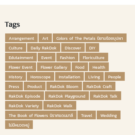
Tags
Arrangement
Art
Colors of The Petals นิยามร้อยบุปผา
Culture
Daily RakDok
Discover
DIY
Edutainment
Event
Fashion
Floriculture
Flower Event
Flower Gallery
Food
Health
History
Horoscope
Installation
Living
People
Press
Product
RakDok Bloom
RakDok Craft
RakDok Episode
RakDok Playground
RakDok Talk
RakDok Variety
RakDok Walk
The Book of Flowers นิราศแดนมาลี
Travel
Wedding
ไม่มีหมวดหมู่