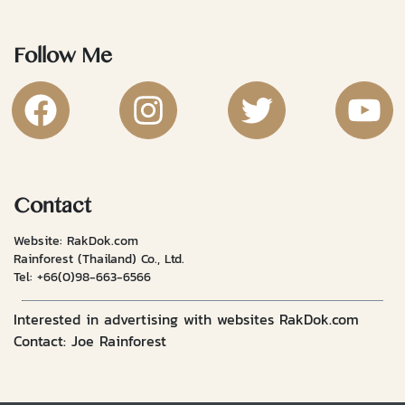
Follow Me
RakDok Channel Facebook
RakDok Channel Instagram
RakDok Twitter
Rakdok Ch
Contact
Website: RakDok.com
Rainforest (Thailand) Co., Ltd.
Tel:
+66(0)98-663-6566
Interested in advertising with websites RakDok.com
Contact: Joe Rainforest