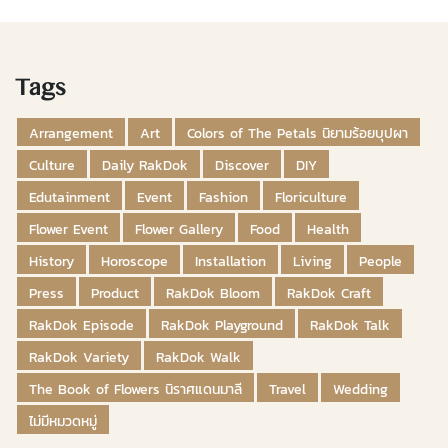
Tags
Arrangement
Art
Colors of The Petals นิยามร้อยบุปผา
Culture
Daily RakDok
Discover
DIY
Edutainment
Event
Fashion
Floriculture
Flower Event
Flower Gallery
Food
Health
History
Horoscope
Installation
Living
People
Press
Product
RakDok Bloom
RakDok Craft
RakDok Episode
RakDok Playground
RakDok Talk
RakDok Variety
RakDok Walk
The Book of Flowers นิราศแดนมาลี
Travel
Wedding
ไม่มีหมวดหมู่