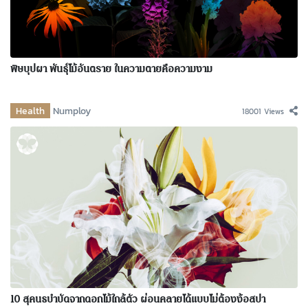
พิษบุปผา พันธุ์ไม้อันตราย ในความตายคือความงาม
Health
Numploy
18001 Views
10 สุคนธบำบัดจากดอกไม้ใกล้ตัว ผ่อนคลายได้แบบไม่ต้องง้อสปา