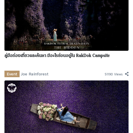
คู่มือท่องเที่ยวและค้นหา มีอะไรซ่อนอยู่ใน RakDok Campsite
Event
Joe Rainforest
51190 Views