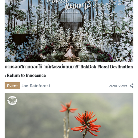
ตามรอยนิทานดอกไม้ ‘มหัศจรรย์แดนมาลี’ RakDok Floral Destination
: Return to Innocence
Event
Joe Rainforest
21281 Views