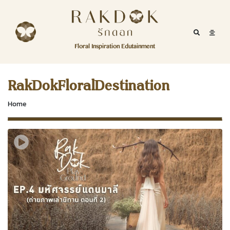
Skip to content
RakDok
RakDok (รักดอก)
Mobile Se
Mobil
Menu
Floral Inspiration Edutainment
HOME
RakDok (รักดอก)
MAGAZINE
RakDokFloralDestination
EDUTAINMENT
Home
RAKDOK
MARKET
ABOUT
CONTACT