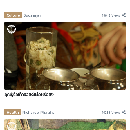
Culture
Sudsaijai
19648 Views
คุณรู้จักเก๊กฮวยดีแล้วหรือยัง
Health
Nicharee Phatitit
19253 Views