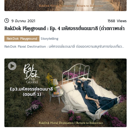
kDok Channel Facebook
kDok Channel Instagram
9 มีนาคม 2021
1568 Views
kDok Twitter
RakDok Playground : Ep. 4 มหัศจรรย์แดนมาลี (ถ่ายภาพเล่า
นิทาน ตอนที่ 2)
kdok Channel Youtube
RakDok Playground
Storytelling
RakDok Floral Destination : มหัศจรรย์แดนมาลี ต่อยอดความสนุกในการท่องเที่ยว
ด้วยแฟนซีผสมจินต