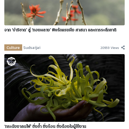
จาก ‘ปาริชาต’ สู่ ‘ทองหลาง’ พิษรักแรงหึง ศาสนา และการระลึกชาติ
Culture
Sudsaijai
20959 Views
‘กระดังงาลนไฟ’ ยิ่งช้ำ ยิ่งร้อน ยิ่งต้องใจผู้ใช้งาน