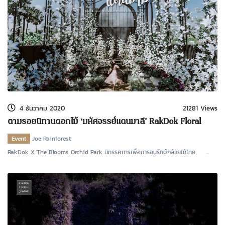
4 ธันวาคม 2020
21281 Views
ตามรอยนิทานดอกไม้ ‘มหัศจรรย์แดนมาลี’ RakDok Floral
Destination : Return to Innocence
Event
Joe Rainforest
RakDok X The Blooms Orchid Park นิทรรศการเพื่อการอนุรักษ์กล้วยไม้ไทย
The Blooms Orchi