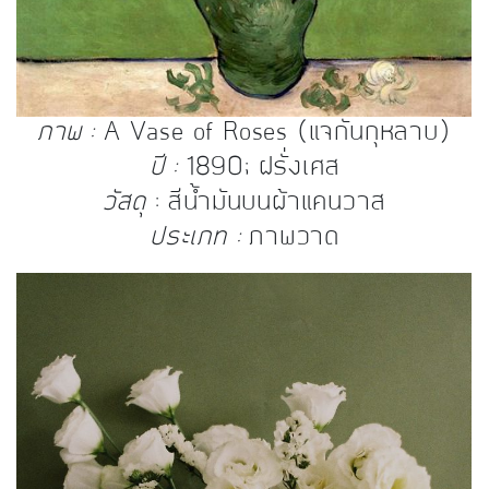
ภาพ :
A Vase of Roses (แจกันกุหลาบ)
ปี :
1890; ฝรั่งเศส
วัสดุ
: สีน้ำมันบนผ้าแคนวาส
ประเภท :
ภาพวาด