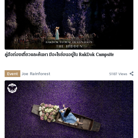
คู่มือท่องเที่ยวและค้นหา มีอะไรซ่อนอยู่ใน RakDok Campsite
Event
Joe Rainforest
51187 Views