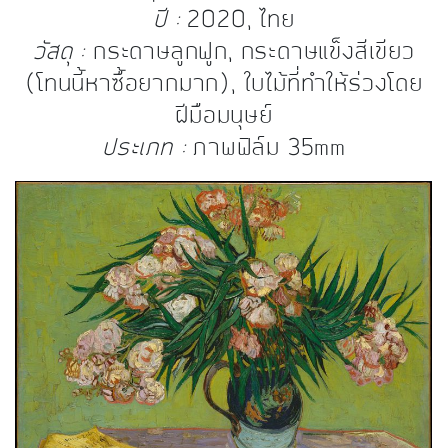
ปี :
2020, ไทย
วัสดุ :
กระดาษลูกฟูก, กระดาษแข็งสีเขียว
(โทนนี้หาซื้อยากมาก), ใบไม้ที่ทำให้ร่วงโดย
ฝีมือมนุษย์
ประเภท :
ภาพฟิล์ม 35mm