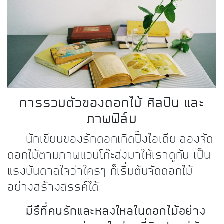
kDok Channel Facebook
kDok Channel Instagram
kDok Twitter
kdok Channel Youtube
การรวมตัวของดอกไม้ ศิลปิน และ
ภาพฟิล์ม
นักเขียนของรักดอกเกิดปิ๊งไอเดีย ลองจัด
ดอกไม้ตามภาพแวนโก๊ะส่งมาให้เราดูกัน เป็น
แรงบันดาลใจว่าใครๆ ก็เริ่มต้นจัดดอกไม้
อย่างสร้างสรรค์ได้
มีรึที่คนรักและหลงใหลในดอกไม้อย่าง