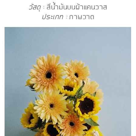
วัสดุ
: สีน้ำมันบนผ้าแคนวาส
ประเภท :
ภาพวาด