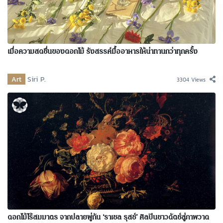
เมื่อความสดชื่นของดอกไม้ รังสรรค์มื้ออาหารให้น่าทานกว่าทุกครั้ง
Art
Siri P.
3304 Views
ดอกไม้ไร้สมมาตร จากปลายพู่กัน ‘ราเชล รุสช์’ ศิลปินชาวดัตช์สู่ภาพวาด