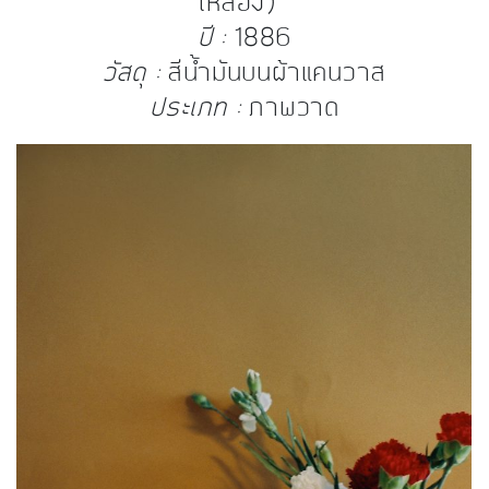
เหลือง)
ปี :
1886
วัสดุ :
สีน้ำมันบนผ้าแคนวาส
ประเภท :
ภาพวาด