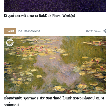
12 จุดถ่ายภาพห้ามพลาด RakDok Floral Week(s)
Event
Joe Rainforest
46093 Views
เรื่องเล่าหลัง ‘ชุดภาพสระบัว’ ของ ‘โคลด์ โมเนต์’ ตัวพ่อแห่งศิลปะอิมเพ
รสชั่นนิสม์