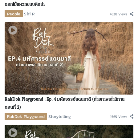
ดอกไม้แหวกขนบศิลปะ
People
Siri P.
4628 Views
RakDok Playground : Ep. 4 มหัศจรรย์แดนมาลี (ถ่ายภาพเล่านิทาน
ตอนที่ 2)
RakDok Playground
Storytelling
1565 Views