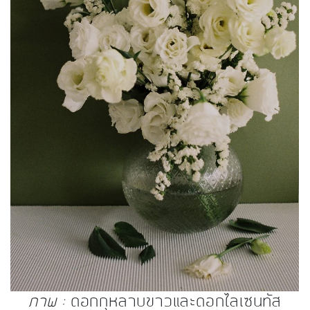
ภาพ :
ดอกกุหลาบขาวและดอกไลเซนทัส