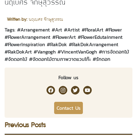
นฤเบศร จักษุสุวรรณ
Written by:
นฤเบศร จักษุสุวรรณ
Tags: #
Arrangement
#
Art
#
Artist
#
FloralArt
#
Flower
#
FlowerArrangement
#
FlowerArt
#
FlowerEdutainment
#
FlowerInspiration
#
RakDok
#
RakDokArrangement
#
RakDokArt
#
Vangogh
#
VincentVanGogh
#
การจัดดอกไม้
#
จัดดอกไม้
#
จัดดอกไม้ตามภาพวาดแวนโก๊ะ
#
รักดอก
Follow us
RakDok Channel Facebook
RakDok Channel Instagram
RakDok Twitter
Rakdok Channel Youtub
Contact Us
Previous Posts