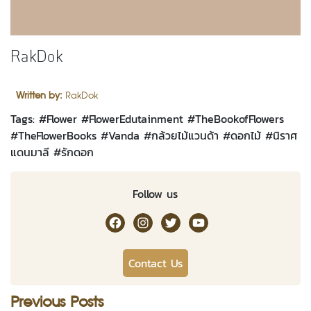
RakDok
Written by:
RakDok
Tags: #
Flower
#
FlowerEdutainment
#
TheBookofFlowers
#
TheFlowerBooks
#
Vanda
#
กล้วยไม้แวนด้า
#
ดอกไม้
#
นิราศ
แดนมาลี
#
รักดอก
Follow us
RakDok Channel Facebook
RakDok Channel Instagram
RakDok Twitter
Rakdok Channel Youtub
Contact Us
Previous Posts