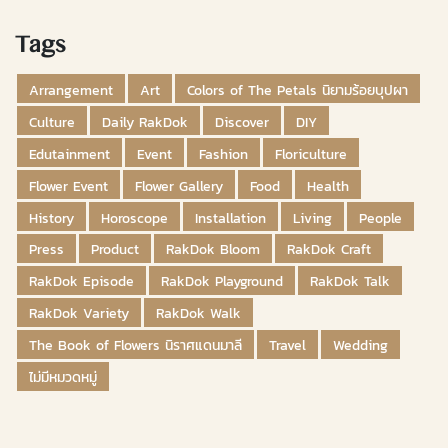
Tags
Arrangement
Art
Colors of The Petals นิยามร้อยบุปผา
Culture
Daily RakDok
Discover
DIY
Edutainment
Event
Fashion
Floriculture
Flower Event
Flower Gallery
Food
Health
History
Horoscope
Installation
Living
People
Press
Product
RakDok Bloom
RakDok Craft
RakDok Episode
RakDok Playground
RakDok Talk
RakDok Variety
RakDok Walk
The Book of Flowers นิราศแดนมาลี
Travel
Wedding
ไม่มีหมวดหมู่