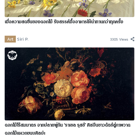
เมื่อความสดชื่นของดอกไม้ รังสรรค์มื้ออาหารให้น่าทานกว่าทุกครั้ง
Art
Siri P.
3305 Views
ดอกไม้ไร้สมมาตร จากปลายพู่กัน ‘ราเชล รุสช์’ ศิลปินชาวดัตช์สู่ภาพวาด
ดอกไม้แหวกขนบศิลปะ