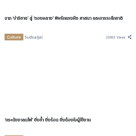
จาก ‘ปาริชาต’ สู่ ‘ทองหลาง’ พิษรักแรงหึง ศาสนา และการระลึกชาติ
Culture
Sudsaijai
20953 Views
‘กระดังงาลนไฟ’ ยิ่งช้ำ ยิ่งร้อน ยิ่งต้องใจผู้ใช้งาน