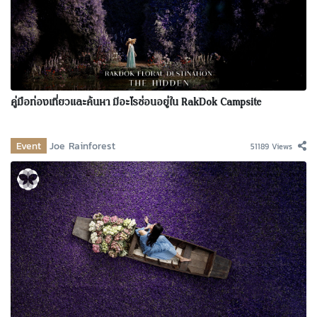
คู่มือท่องเที่ยวและค้นหา มีอะไรซ่อนอยู่ใน RakDok Campsite
Event
Joe Rainforest
51189 Views