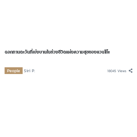
ดอกทานตะวันที่เบ่งบานในช่วงชีวิตแห่งความสุขของแวนโก๊ะ
People
Siri P.
18045 Views