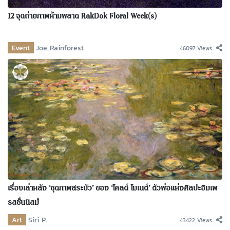
12 จุดถ่ายภาพห้ามพลาด RakDok Floral Week(s)
Event
Joe Rainforest
46097 Views
เรื่องเล่าหลัง ‘ชุดภาพสระบัว’ ของ ‘โคลด์ โมเนต์’ ตัวพ่อแห่งศิลปะอิมเพ
รสชั่นนิสม์
Art
Siri P.
43422 Views