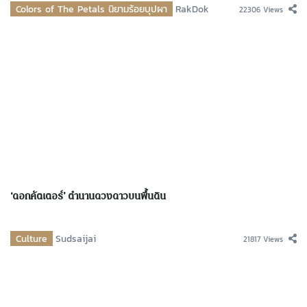
Colors of The Petals นิยามร้อยบุปผา
RakDok
22306 Views
‘ดอกคัตเตอร์’ ตำนานดวงดาวบนพื้นดิน
Culture
Sudsaijai
21817 Views