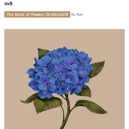
มะลิ
The Book of Flowers นิราศแดนมาลี
Fs Fon