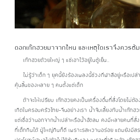
ดอกเก๊กฮวยมาจากไหน และเหตุใดเราจึงควรต้ม
เก๊กฮวยถ้วยใหญ่ ๆ แช่เอาไว้อยู่ในตู้เย็น…
ไม่รู้ว่าเด็ก ๆ ยุคนี้ยังร้องเพลงนี้ช่วงกีฬาสีอยู่หรือเปล่
คุ้นลิ้นของหลาย ๆ คนตั้งแต่เด็ก
ถ้าจะให้เปรียบ เก๊กฮวยคงเป็นเครื่องดื่มที่สั่งโดยไม่ต้อ
เกิดในครอบครัวไทย-จีนอย่างเรา น้ำจับเลี้ยงกับน้ำเก๊กฮ
แต่เชื่อว่านอกจากน้ำเปล่าหรือน้ำอัดลม คงมีหลายคนที่สั
ที่เด็กกินได้ ผู้ใหญ่กินก็ดี เพราะรสหวานอร่อย แถมยังมีสร