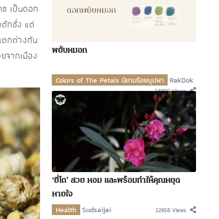
าช เป็นดอก
ักชั่ง แต่
ะแตกต่างกัน
พยับหมอก
วยจากเมือง
Colors of The Petals นิยามร้อยบุปผา
RakDok
24900 Views
‘ยี่โถ’ สวย หอม และพร้อมทำให้คุณหยุด
หายใจ
Health
Sudsaijai
22658 Views