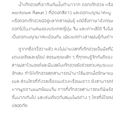
น้ำเก๊กฮวยที่เรากินกันนั้นทำมาจาก ดอกเก๊กฮวย หรือ
morifolium Ramat.) ที่มีดอกสีขาว และดอกเบญจมาศหนู 
หรือดอกเก๊กฮวยมีอยู่หลากสายพันธุ์ แต่มีชื่อภาษาอังกฤษ
ดอกไม้ในงานศพ
ของประเทศญี่ปุ่น จีน และเกาหลีใต้ จึงไ
เป็นดอกเบญจมาศเหมือนกัน เพียงแต่ต่างสายพันธุ์กันเท่าน
ดูจากชื่อจวี๋ฮวาแล้ว คงไม่น่าแปลกที่เก๊กฮวยเป็นพืชท
แถบเอเชียและยุโรป สรรพคุณหลัก ๆ ที่ทุกคนรู้จักกันดีขอ
สารฟลาโวนอยด์และฟีนอลในเก๊กฮวยยังช่วยควบคุมระบบน้ำ
อักเสบ ทำให้เก๊กฮวยสดสามารถนำมาใช้พอกเพื่อรักษาแผลไ
แผล ส่วนใครที่กังวลเรื่องผมร่วงหรือผมขาว ยังสามารถดื่
หากพูดตามแพทย์แผนจีน การที่เก๊กฮวยสามารถแก้พิษร้อนได้
ดื่มมากเกินไป และเช่นเดียวกับสมุนไพรต่าง ๆ ใครที่มี
ปลอดภัย