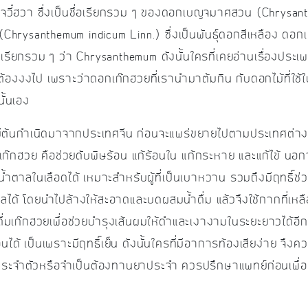
จวี๋ฮวา ซึ่งเป็นชื่อเรียกรวม ๆ ของดอกเบญจมาศสวน (Chrysa
(Chrysanthemum indicum Linn.) ซึ่งเป็นพันธุ์ดอกสีเหลือง ด
เรียกรวม ๆ ว่า Chrysanthemum ดังนั้นใครที่เคยอ่านเรื่องประเ
ม่ต้องงงไป เพราะว่าดอกเก๊กฮวยที่เรานำมาต้มกิน กับดอกไม้ที่ใช
ั้นเอง
ี่มีต้นกำเนิดมาจากประเทศจีน ก่อนจะแพร่ขยายไปตามประเทศต่าง 
งเก๊กฮวย คือช่วยดับพิษร้อน แก้ร้อนใน แก้กระหาย และแก้ไข้ นอกจ
ตาลในเลือดได้ เหมาะสำหรับผู้ที่เป็นเบาหวาน รวมถึงมีฤทธิ์ช
ด้ โดยนำไปล้างให้สะอาดและบดผสมน้ำดื่ม แล้วจึงใช้กากที่เหล
มเก๊กฮวยเพื่อช่วยบำรุงเส้นผมให้ดำและเงางามในระยะยาวได้อีกด้ว
 เป็นเพราะมีฤทธิ์เย็น ดังนั้นใครที่มีอาการท้องเสียง่าย จึงคว
โรคประจำตัวหรือจำเป็นต้องทานยาประจำ ควรปรึกษาแพทย์ก่อนเพื