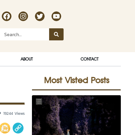
RakDok Channel Facebook
RakDok Channel Instagram
RakDok Twitter
Rakdok Channel Youtube
ABOUT
CONTACT
Most Visted Posts
19244 Views