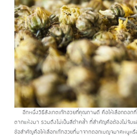
อีกหนึ่งวิธีสังเกตเก๊กฮวยที่คุณภาพดี คือให้เลือกดอกที่
ตากแห้งมา รวมถึงไม่เป็นสีดำคล้ำ ที่สำคัญคือต้องไม่จั
ข้อสำคัญคือให้เลือกเก๊กฮวยที่มาจากดอกเบญจมาศหนูหรือเ