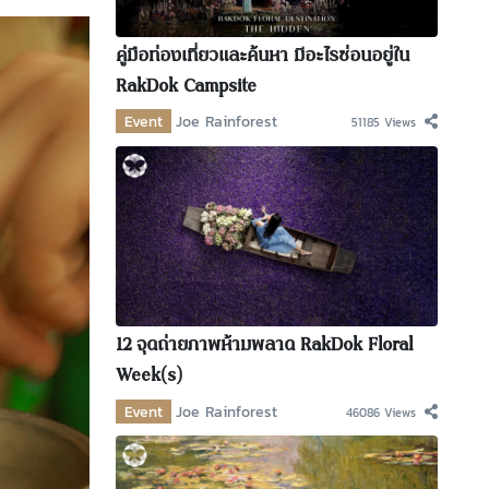
คู่มือท่องเที่ยวและค้นหา มีอะไรซ่อนอยู่ใน
RakDok Campsite
Event
Joe Rainforest
51185 Views
12 จุดถ่ายภาพห้ามพลาด RakDok Floral
Week(s)
Event
Joe Rainforest
46086 Views