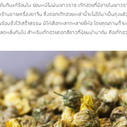
กินแก้ร้อนใน ย่อมหนีไม่พ้นเยาวราช เก๊กฮวยที่มีขายในเยาวร
ขายเครื่องยาจีน ซึ่งดอกเก๊กฮวยเหล่านี้จะไม่ได้มาเป็นถุงแล้วต
พร้อมชั่งไว้เสร็จสรรพ มีให้เลือกหลากหลายยี่ห้อ โดยคุณภาพก็จ
่ลดหลั่นกันไป สำหรับเก๊กฮวยดอกสีขาวที่นิยมนำมาต้ม คือเก๊กฮ