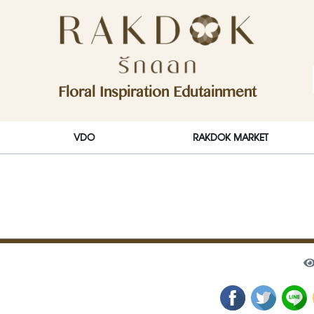
ักดอก)
Floral Inspiration Edutainment
RakDok (รักดอก)
VDO
RAKDOK MARKET