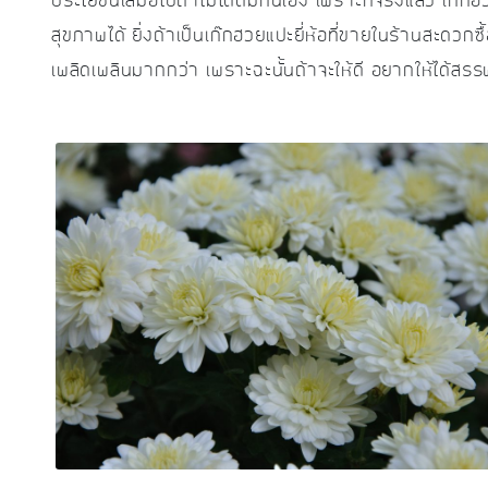
ประโยชน์เสมอไปถ้าไม่ได้ต้มกินเอง เพราะที่จริงแล้ว เก๊กฮ
สุขภาพได้ ยิ่งถ้าเป็นเก๊กฮวยแปะยี่ห้อที่ขายในร้านสะดวก
เพลิดเพลินมากกว่า เพราะฉะนั้นถ้าจะให้ดี อยากให้ได้สรรพค