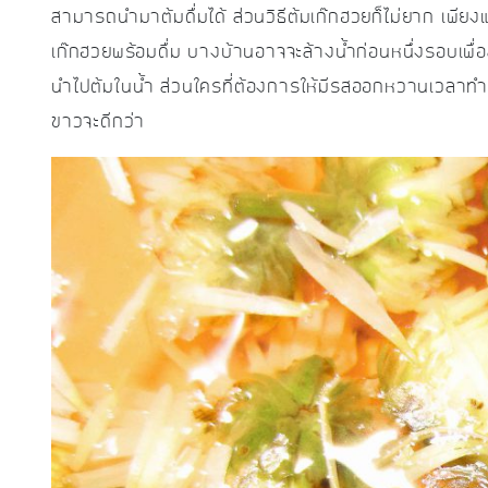
สามารถนำมาต้มดื่มได้ ส่วนวิธีต้มเก๊กฮวยก็ไม่ยาก เพียงแค่
เก๊กฮวยพร้อมดื่ม บางบ้านอาจจะล้างน้ำก่อนหนึ่งรอบเพื่
นำไปต้มในน้ำ ส่วนใครที่ต้องการให้มีรสออกหวานเวลาท
ขาวจะดีกว่า