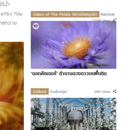
ด้น้ำ
Colors of The Petals นิยามร้อยบุปผา
RakDok
ตะแกรง ก่อน
22299 Views
ำตาลทราย
‘ดอกคัตเตอร์’ ตำนานดวงดาวบนพื้นดิน
Culture
Sudsaijai
21811 Views