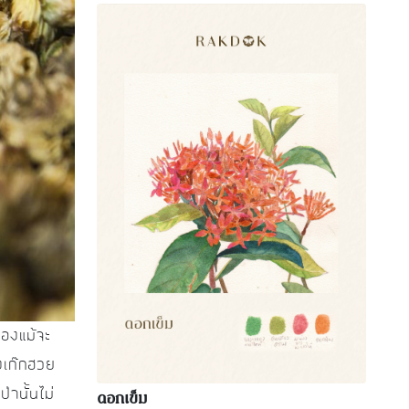
ืองแม้จะ
งเก๊กฮวย
ดอกเข็ม
านั้นไม่