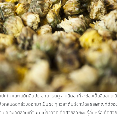
ไม่เก่า และไม่มีกลิ่นอับ สามารถดูจากสีดอกที่จะต้องเป็นสีออกเหล
บแล้วกลีบดอกร่วงออกมาเป็นผง ๆ เวลาต้มถึงจะได้สรรพคุณที่ดีขอ
บญจมาศสวนเท่านั้น เนื่องจากเก๊กฮวยสายพันธุ์อื่นหรือเก๊กฮวยป่