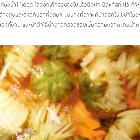
ตั้งน้ำให้เดือด ใส่ดอกเก๊กฮวยลงไปแล้วปิดฝา ปิดแก๊สทิ้งไว้ ก็จะไ
อล้างฝุ่นและสิ่งสกปรกที่ติดมา แต่บางที่อาจแค่นำดอกไปเขย่าใน
ำเองที่บ้าน แนะนำว่าใช้น้ำตาลกรวดช่วยเพิ่มความหวานแทนน้