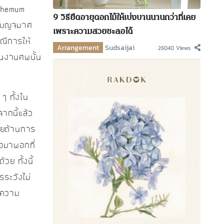
nthemum
9 วิธียืดอายุดอกไม้ให้เบ่งบานนานกว่าที่เคย
อกเบญจมาศ
เพราะความสวยชะลอได้
พณีการให้
Arrangement
Sudsaijai
26040 Views
้ในงานศพนั้น
ๆ ทั้งใน
ากนี้แล้ว
่วยต้านการ
ือมาพอกที่
ย ทั้งนี้
รระวังไม่
่อความ