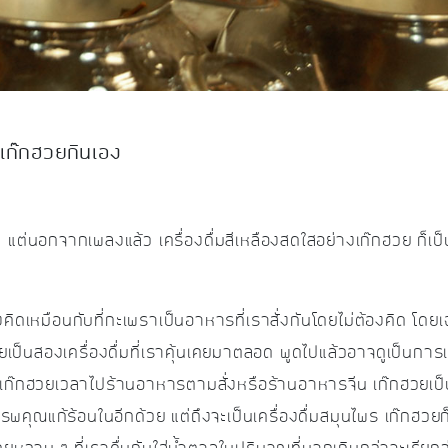
เก๊กฮวยกินเอง
า แต่นอกจากเพลงแล้ว เครื่องดื่มสีเหลืองสดใสอย่างเก๊กฮวย ก็เป็นสิ
งคิดเหมือนกับที่กะเพราเป็นอาหารที่เราสั่งกันโดยไม่ต้องคิด โดย
วยเป็นสองเครื่องดื่มที่เราคุ้นเคยมาตลอด พูดไปแล้วอาจดูเป็นก
่งเก๊กฮวยเวลาไปร้านอาหารตามสั่งหรือร้านอาหารจีน เก๊กฮวยเป็นเ
รพคุณแก้ร้อนในอีกด้วย แต่ถึงจะเป็นเครื่องดื่มสมุนไพร เก๊กฮวยก็ไ