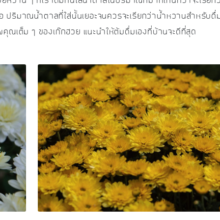
วยหวาน ๆ ที่เราดื่มกันใส่น้ำตาลในปริมาณที่มากเกินกว่าจะเรียกว
ซื้อ ปริมาณน้ำตาลที่ใส่นั้นเยอะจนควรจะเรียกว่าน้ำหวานสำหรับดื่
ุณเต็ม ๆ ของเก๊กฮวย แนะนำให้ต้มดื่มเองที่บ้านจะดีที่สุด