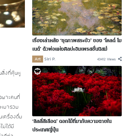
เรื่องเล่าหลัง ‘ชุดภาพสระบัว’ ของ ‘โคลด์ โม
เนต์’ ตัวพ่อแห่งศิลปะอิมเพรสชั่นนิสม์
Art
Siri P.
43412 Views
่งที่คุ้นหู
เฉพาะคนที่
ารเหมารวม
ครื่องดื่ม
‘ลิลลี่สีเลือด’ ดอกไม้ที่มากับความตายใน
ม่ได้มี
ประเทศญี่ปุ่น