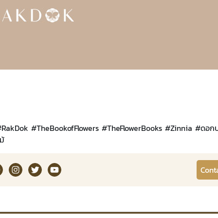
#
RakDok
#
TheBookofFlowers
#
TheFlowerBooks
#
Zinnia
#
ดอกบ
ม้
kDok Channel Facebook
RakDok Channel Instagram
RakDok Twitter
Rakdok Channel Youtube
Cont