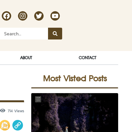
RakDok Channel Facebook
RakDok Channel Instagram
RakDok Twitter
Rakdok Channel Youtube
ABOUT
CONTACT
Most Visted Posts
714 Views