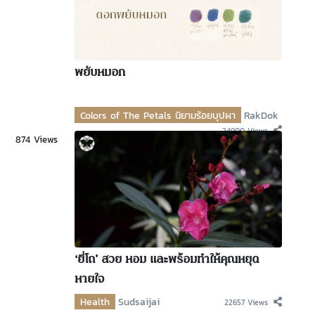
พยับหมอก
Colors of The Petals นิยามร้อยบุปผา
RakDok
24900 Views
874 Views
‘ยี่โถ’ สวย หอม และพร้อมทำให้คุณหยุด
หายใจ
Health
Sudsaijai
22657 Views