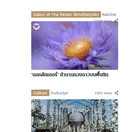
Colors of The Petals นิยามร้อยบุปผา
RakDok
22299 Views
‘ดอกคัตเตอร์’ ตำนานดวงดาวบนพื้นดิน
Culture
Sudsaijai
21810 Views