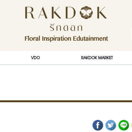
ักดอก)
Floral Inspiration Edutainment
RakDok (รักดอก)
VDO
RAKDOK MARKET