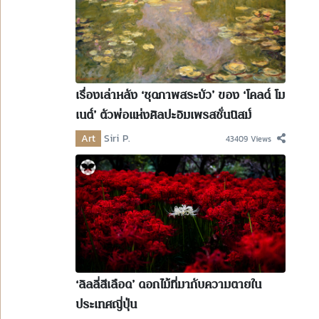
เรื่องเล่าหลัง ‘ชุดภาพสระบัว’ ของ ‘โคลด์ โม
เนต์’ ตัวพ่อแห่งศิลปะอิมเพรสชั่นนิสม์
Art
Siri P.
43409 Views
‘ลิลลี่สีเลือด’ ดอกไม้ที่มากับความตายใน
ประเทศญี่ปุ่น