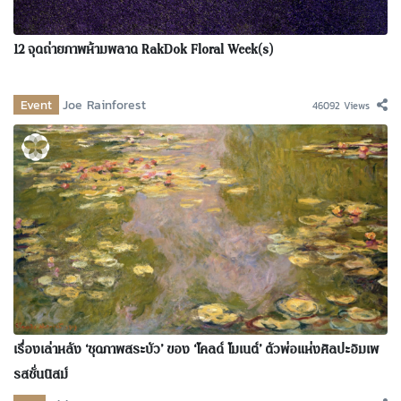
12 จุดถ่ายภาพห้ามพลาด RakDok Floral Week(s)
Event
Joe Rainforest
46092 Views
เรื่องเล่าหลัง ‘ชุดภาพสระบัว’ ของ ‘โคลด์ โมเนต์’ ตัวพ่อแห่งศิลปะอิมเพ
รสชั่นนิสม์