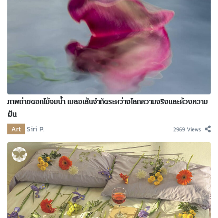
ภาพถ่ายดอกไม้จมน้ำ เบลอเส้นจำกัดระหว่างโลกความจริงและห้วงความ
ฝัน
Art
Siri P.
2969 Views