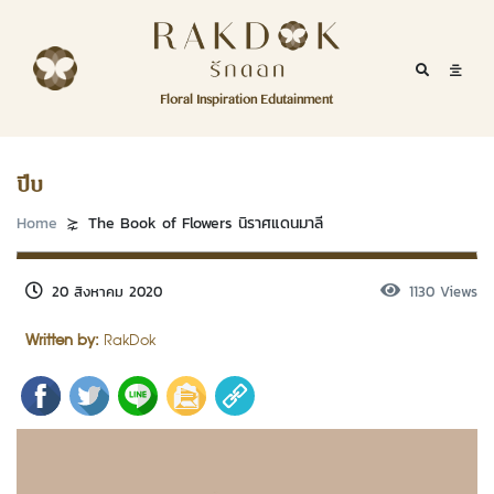
Skip to content
RakDok
RakDok (รักดอก)
Mobile Se
Mobil
Menu
Floral Inspiration Edutainment
HOME
RakDok (รักดอก)
MAGAZINE
ปีบ
EDUTAINMENT
Home
The Book of Flowers นิราศแดนมาลี
RAKDOK
20 สิงหาคม 2020
1130 Views
MARKET
Written by:
RakDok
ABOUT
CONTACT