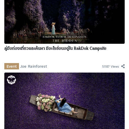
คู่มือท่องเที่ยวและค้นหา มีอะไรซ่อนอยู่ใน RakDok Campsite
Event
Joe Rainforest
51187 Views