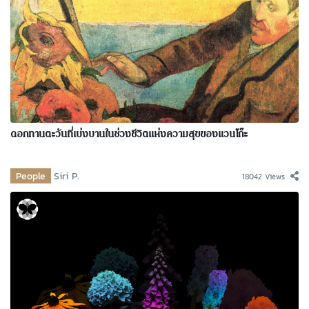
ดอกทานตะวันที่เบ่งบานในช่วงชีวิตแห่งความสุขของแวนโก๊ะ
People
Siri P.
18042 Views