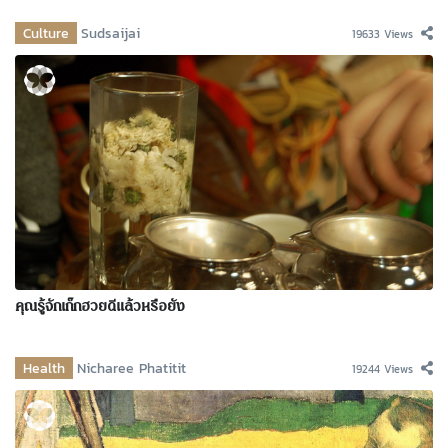
Culture
Sudsaijai
19633 Views
คุณรู้จักเก๊กฮวยดีแล้วหรือยัง
Health
Nicharee Phatitit
19244 Views