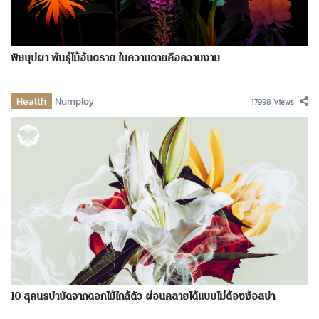
พิษบุปผา พันธุ์ไม้อันตราย ในความตายคือความงาม
Health
Numploy
17998 Views
10 สุคนธบำบัดจากดอกไม้ใกล้ตัว ผ่อนคลายได้แบบไม่ต้องง้อสปา