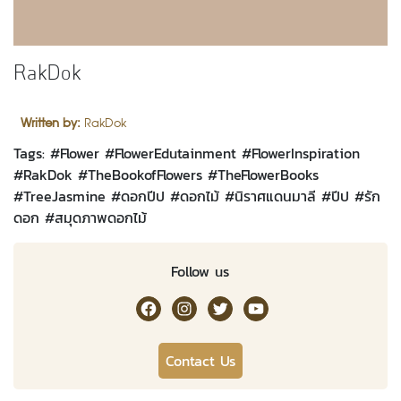
RakDok
Written by:
RakDok
Tags: #
Flower
#
FlowerEdutainment
#
FlowerInspiration
#
RakDok
#
TheBookofFlowers
#
TheFlowerBooks
#
TreeJasmine
#
ดอกปีป
#
ดอกไม้
#
นิราศแดนมาลี
#
ปีป
#
รัก
ดอก
#
สมุดภาพดอกไม้
Follow us
RakDok Channel Facebook
RakDok Channel Instagram
RakDok Twitter
Rakdok Channel Youtub
Contact Us