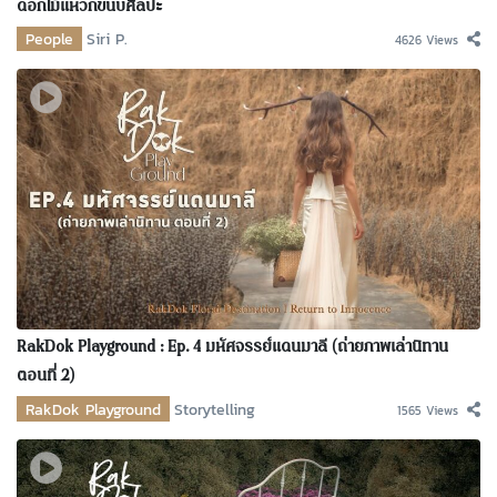
ดอกไม้แหวกขนบศิลปะ
People
Siri P.
4626 Views
RakDok Playground : Ep. 4 มหัศจรรย์แดนมาลี (ถ่ายภาพเล่านิทาน
ตอนที่ 2)
RakDok Playground
Storytelling
1565 Views