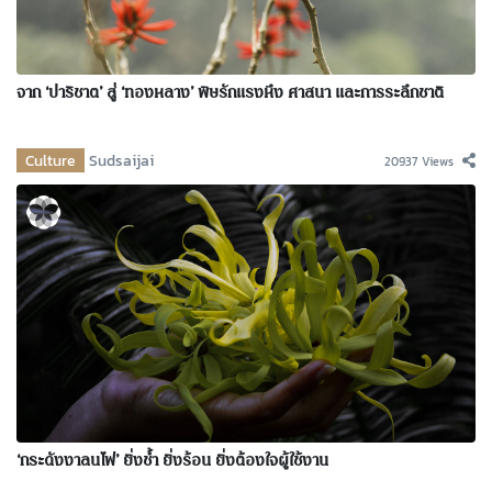
จาก ‘ปาริชาต’ สู่ ‘ทองหลาง’ พิษรักแรงหึง ศาสนา และการระลึกชาติ
Culture
Sudsaijai
20937 Views
‘กระดังงาลนไฟ’ ยิ่งช้ำ ยิ่งร้อน ยิ่งต้องใจผู้ใช้งาน