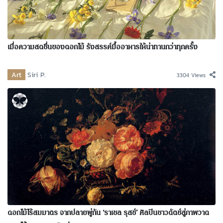
เมื่อความสดชื่นของดอกไม้ รังสรรค์มื้ออาหารให้น่าทานกว่าทุกครั้ง
Art
Siri P.
3304 Views
ดอกไม้ไร้สมมาตร จากปลายพู่กัน ‘ราเชล รุสช์’ ศิลปินชาวดัตช์สู่ภาพวาด