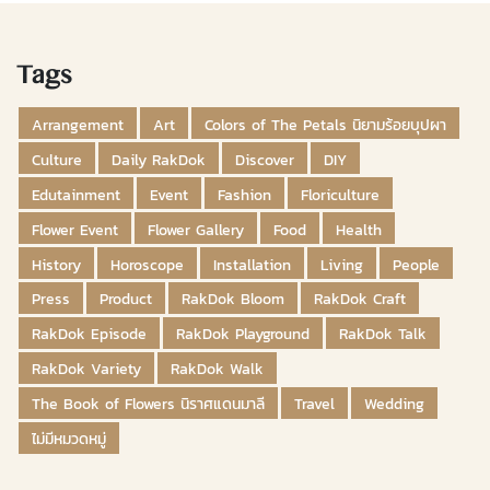
Tags
Arrangement
Art
Colors of The Petals นิยามร้อยบุปผา
Culture
Daily RakDok
Discover
DIY
Edutainment
Event
Fashion
Floriculture
Flower Event
Flower Gallery
Food
Health
History
Horoscope
Installation
Living
People
Press
Product
RakDok Bloom
RakDok Craft
RakDok Episode
RakDok Playground
RakDok Talk
RakDok Variety
RakDok Walk
The Book of Flowers นิราศแดนมาลี
Travel
Wedding
ไม่มีหมวดหมู่