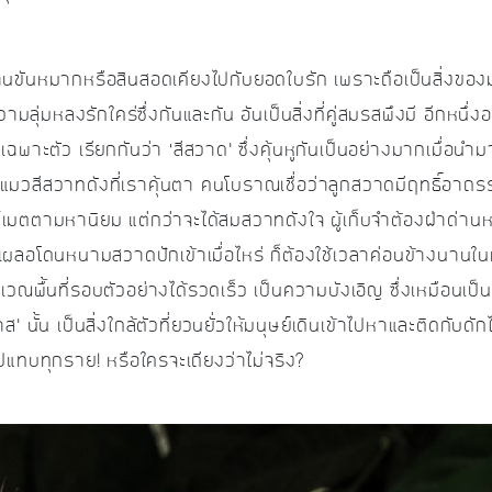
มากหรือสินสอดเคียงไปกับยอดใบรัก เพราะถือเป็นสิ่งของม
ามลุ่มหลงรักใคร่ซึ่งกันและกัน อันเป็นสิ่งที่คู่สมรสพึงมี อีกหนึ่งอย
าเฉพาะตัว เรียกกันว่า ‘สีสวาด’ ซึ่งคุ้นหูกันเป็นอย่างมากเมื่อนำ
นแมวสีสวาทดังที่เราคุ้นตา คนโบราณเชื่อว่าลูกสวาดมีฤทธิ์อาถรร
์เมตตามหานิยม แต่กว่าจะได้สมสวาทดังใจ ผู้เก็บจำต้องฝ่าด่าน
และหากเผลอโดนหนามสวาดปักเข้าเมื่อไหร่ ก็ต้องใช้เวลาค่อนข้างนาน
เวณพื้นที่รอบตัวอย่างได้รวดเร็ว เป็นความบังเอิญ ซึ่งเหมือนเป
 นั้น เป็นสิ่งใกล้ตัวที่ยวนยั่วให้มนุษย์เดินเข้าไปหาและติดกับดัก
นไปแทบทุกราย! หรือใครจะเถียงว่าไม่จริง?