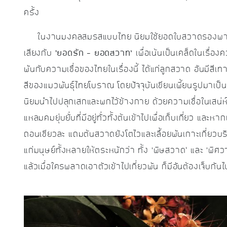
ครั้ง
ในงานมงคลสมรสแบบไทย นิยมใช้ยอดใบสวาดรองพานขันห
เสียงกับ
‘ยอดรัก – ยอดสวาท’
เพื่อเน้นเป็นเคล็ดในเรื่องคว
พันกับความเชื่อของไทยในเรื่องนี้ ได้แก่ลูกสวาด อันมีสีเท
สีของแมวพันธุ์ไทยโบราณ โดยปัจจุบันเขียนเพี้ยนรูปมาเป็
นิยมนำไปปลุกเสกและพกไว้ข้างกาย ด้วยความเชื่อในเสน่ห
แหลมคมยุ่บยั่บที่มีอยู่ทั่วทั้งต้นเข้าไปเพื่อเก็บเกี่ยว 
ถอนเชียวละ แถมต้นสวาดยังโตไวและเลื้อยพันเกาะเกี่ยวบริ
แก่มนุษย์ทั้งหลายให้ตระหนักว่า ทั้ง ‘พิษสวาด’ และ ‘พิศวาส’
แล้วเมื่อใครพลาดเอาตัวเข้าไปเกี่ยวพัน ก็มีอันต้องเจ็บกั