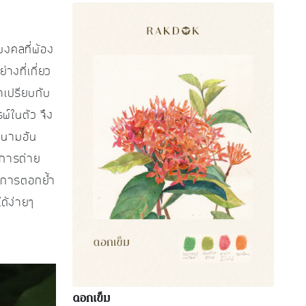
งคลที่พ้อง
่างที่เกี่ยว
มาเปรียบกับ
พ์ในตัว จึง
หนามอัน
ในการถ่าย
็นการตอกย้ำ
ได้ง่ายๆ
ดอกเข็ม