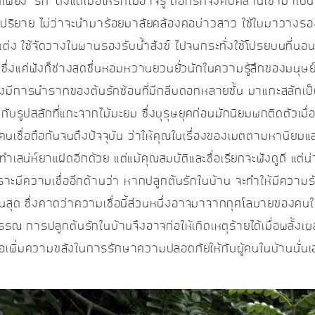
พียง ‘รัก’ ตั้งแต่เมื่อไหร่ก็ไม่อาจรู้ ดอกรักจึงคืบคลานเข้ามาเป็น
ปริยาย ไม่ว่าจะนำมาร้อยมาลัยคล้องคอบ่าวสาว ใช้ใบมาวางร
่ง ใช้จัดวางในพานรองรับน้ำสังข์ ไปจนกระทั่งใช้โปรยบนที่นอน
ก’ ซึ่งแค่ฟังก็ช่างสดชื่นหอมหวานยวนยั่วนักในความรู้สึกของมนุษย
ีตจึงมีการนำรากของต้นรักซ้อนที่มีกลีบดอกหลายชั้น มาแกะสลักเ
่กับรูปสลักที่แกะจากไม้มะยม ซึ่งบุรุษยุคก่อนมักนิยมพกติดตัวเม
งมีคนเชื่อถือกันจนถึงปัจจุบัน ว่าให้คุณในเรื่องของเมตตามหานิย
สน่ห์ยาแฝดอีกด้วย แต่แม้คุณสมบัติและชื่อเรียกจะฟังดูดี แต่
พราะมีความเชื่ออีกด้านว่า หากปลูกต้นรักในบ้าน จะทำให้มีความรัก
้นสุด ซึ่งคาดว่าความเชื่อนี้ส่วนหนึ่งอาจมาจากกุศโลบายของคนใ
รณ การปลูกต้นรักในบ้านจึงอาจก่อให้เกิดเหตุร้ายได้เมื่อพลั้งเ
พื่อเพิ่มความขลังในการรักษาความปลอดภัยให้กับผู้คนในบ้านนั่นเ