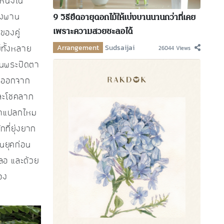
หนึ่งใน
9 วิธียืดอายุดอกไม้ให้เบ่งบานนานกว่าที่เคย
องพาน
เพราะความสวยชะลอได้
ของคู่
Arrangement
Sudsaijai
26044 Views
์ทั้งหลาย
ป็นพระปิดตา
ื่อออกจาก
มและโชคลาภ
น่าแปลกไหม
ที่ยุ่งยาก
นยุคก่อน
ผลอ และด้วย
อง