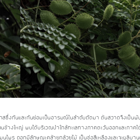
สซึ่งกันและกันย่อมเป็นอารมณ์ในลำดับถัดมา ต้นสวาดจึงเป็นพัน
ม้ค่อนข้างใหญ่ พบได้บริเวณป่าใกล้ทะเลทางภาคตะวันออกและภาคใต
มุนไพร ดอกมีลักษณะคล้ายกล้วยไม้ เป็นช่อสีเหลืองและจะผลิบานแ