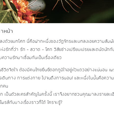
าหน้า
งด้วยบทโศก นี่คือฟากหนึ่งของวัฏจักรและบทลงเอยความสัมพัน
ลแห่งรักที่ว่า รัก – สวาด – โศก วิสัยช่างเปรียบเปรยและถนัดนัก
บความรักมาเชื่อมกันเป็นเรื่องเดียว
นชีวิตจิตใจ ต้องมีคนไทยยืนยืดอกภูมิใจอยู่หัวแถวอย่างแน่นอน เพ
รเดินทาง การแต่งกาย ไปจนถึงการนอน! และหนึ่งในนั้นคือความเชื
ทุกคน
ศก เป็นตัวละครสำคัญในครั้งนี้ เราจึงอยากชวนคุณมาลงรายละเ
์ไพรส์กับบางเรื่องราวก็ได้ ใครจะรู้?