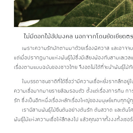
ไม่มีดอกไม้อัปมงคล นอกจากโดนยัดเยียดตร
เพราะความรักมักตามมาด้วยเรื่องพิศวาส และอาจจบล
แต่เมื่อปรากฏนามแห่งพันธุ์ไม้ซึ่งมีเสียงพ้องกับสามเลเว
เรื่องตามแบบฉบับของชาวไทย จึงอดไม่ได้ที่จะนำพันธุ์ไม้กั
ในบรรดาชนชาติที่ได้ชื่อว่ามีความเชื่อหยั่งรากลึกอยู่ใ
ความเชื่อมากมายรายล้อมรอบตัว ตั้งแต่เรื่องการกิน กา
รัก ซึ่งเป็นอีกหนึ่งเรื่องหลักเรื่องใหญ่ของมนุษย์แทบทุกผู้
เรามีสามพันธุ์ไม้ยืนต้นอย่างต้นรัก ต้นสวาด และต้นโ
พันธุ์ไม้แห่งความเชื่อให้ลึกลงไป แล้วคุณอาจทั้งงงทั้งเซอร