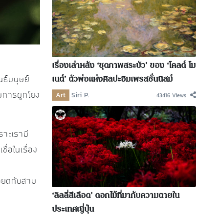
เรื่องเล่าหลัง ‘ชุดภาพสระบัว’ ของ ‘โคลด์ โม
เนต์’ ตัวพ่อแห่งศิลปะอิมเพรสชั่นนิสม์
ธ์มนุษย์
Art
Siri P.
กับการผูกโยง
43416 Views
ราะเรามี
่อในเรื่อง
อียดกับสาม
‘ลิลลี่สีเลือด’ ดอกไม้ที่มากับความตายใน
ประเทศญี่ปุ่น