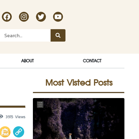
RakDok Channel Facebook
RakDok Channel Instagram
RakDok Twitter
Rakdok Channel Youtube
ABOUT
CONTACT
Most Visted Posts
3915 Views