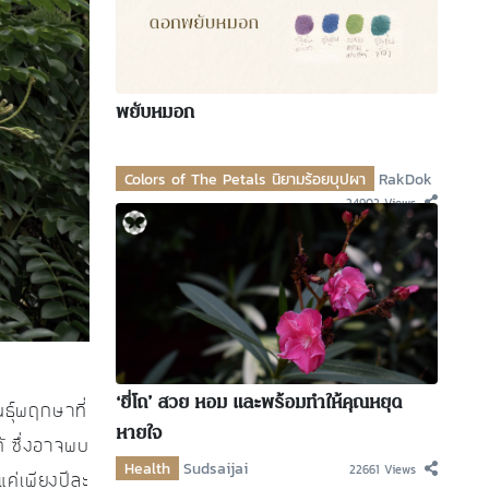
พยับหมอก
Colors of The Petals นิยามร้อยบุปผา
RakDok
24902 Views
‘ยี่โถ’ สวย หอม และพร้อมทำให้คุณหยุด
ธุ์พฤกษาที่
หายใจ
้ ซึ่งอาจพบ
Health
Sudsaijai
22661 Views
ค่เพียงปีละ