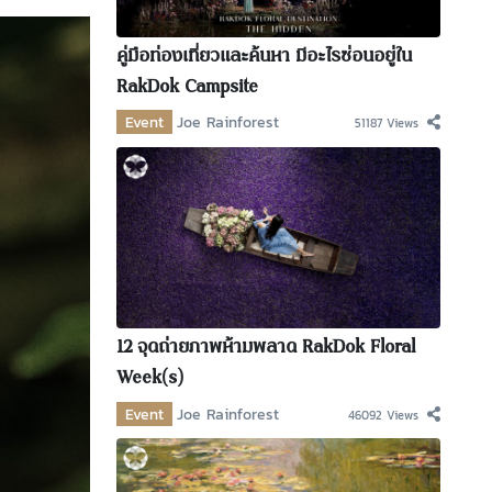
คู่มือท่องเที่ยวและค้นหา มีอะไรซ่อนอยู่ใน
RakDok Campsite
Event
Joe Rainforest
51187 Views
12 จุดถ่ายภาพห้ามพลาด RakDok Floral
Week(s)
Event
Joe Rainforest
46092 Views