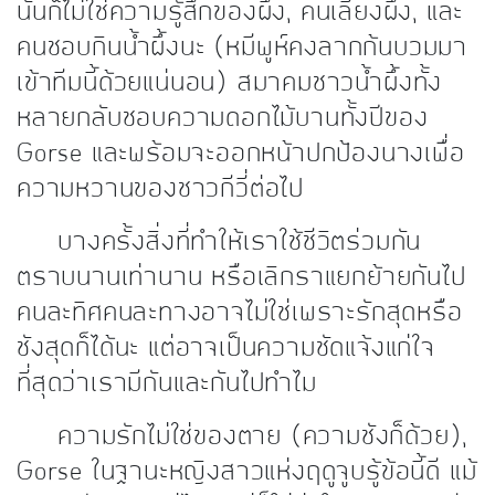
นั่นก็ไม่ใช่ความรู้สึกของผึ้ง, คนเลี้ยงผึ้ง, และ
คนชอบกินน้ำผึ้งนะ (หมีพูห์คงลากก้นบวมมา
เข้าทีมนี้ด้วยแน่นอน) สมาคมชาวน้ำผึ้งทั้ง
หลายกลับชอบความดอกไม้บานทั้งปีของ
Gorse และพร้อมจะออกหน้าปกป้องนางเพื่อ
ความหวานของชาวกีวี่ต่อไป
บางครั้งสิ่งที่ทำให้เราใช้ชีวิตร่วมกัน
ตราบนานเท่านาน หรือเลิกราแยกย้ายกันไป
คนละทิศคนละทางอาจไม่ใช่เพราะรักสุดหรือ
ชังสุดก็ได้นะ แต่อาจเป็นความชัดแจ้งแก่ใจ
ที่สุดว่าเรามีกันและกันไปทำไม
ความรักไม่ใช่ของตาย (ความชังก็ด้วย),
Gorse ในฐานะหญิงสาวแห่งฤดูจูบรู้ข้อนี้ดี แม้