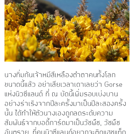
นางทิ่มก้นเจ้าหมีสีเหลืองตำตาคนทั้งโลก
ขนาดนี้แล้ว อย่าเสียเวลาเดาเลยว่า Gorse
แห่งนิวซีแลนด์ ที่ ณ บัดนี้เพิ่มรอบเบ่งบาน
อย่างร่าเริงจากปีละครั้งมาเป็นปีละสองครั้ง
นั้น ได้ทำให้ตัวนางเองถูกลดระดับความ
สัมพันธ์จากบอดี้การ์ดมาเป็นวัชพืช, วัชพืช
อันตราย, ที่คนนิวซีแลนด์อยากจะติดแฮชแท็ก