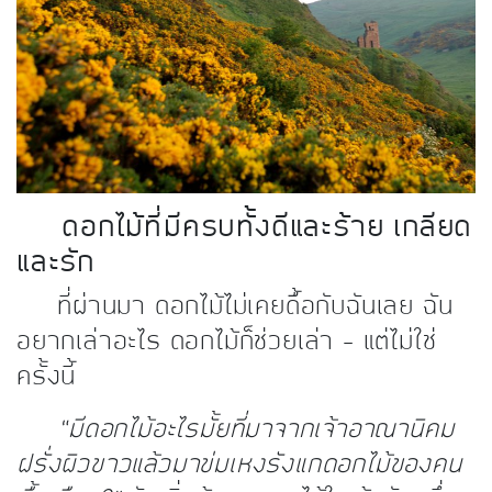
kDok Channel Facebook
kDok Channel Instagram
kDok Twitter
kdok Channel Youtube
ดอกไม้ที่มีครบทั้งดีและร้าย เกลียด
และรัก
ที่ผ่านมา ดอกไม้ไม่เคยดื้อกับฉันเลย ฉัน
อยากเล่าอะไร ดอกไม้ก็ช่วยเล่า – แต่ไม่ใช่
ครั้งนี้
“มีดอกไม้อะไรมั้ยที่มาจากเจ้าอาณานิคม
ฝรั่งผิวขาวแล้วมาข่มเหงรังแกดอกไม้ของคน