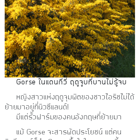
Gorse ในแดนกีวี่ ฤดูจูบที่บานไม่รู้จบ
หญิงสาวแห่งฤดูจุมพิตของชาวไอริชไม่ได้
ย้ายมาอยู่ที่นิวซีแลนด์!
มีแต่รั้วฟาร์มของคนอังกฤษที่ย้ายมา
แม้ Gorse จะสารพัดประโยชน์ แต่คน