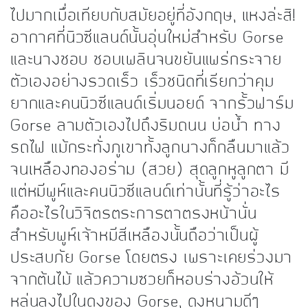
ไปมากเมื่อเทียบกับสมัยอยู่ที่อังกฤษ, แหงล่ะสิ!
อากาศที่นิวซีแลนด์นั้นอุ่นใหม่สำหรับ Gorse
และนางชอบ ชอบเพลินจนขยันแพร่กระจาย
ตัวเองอย่างรวดเร็ว เร็วชนิดที่เรียกว่าคุม
ยากและคนนิวซีแลนด์เริ่มนอยด์ จากรั้วฟาร์ม
Gorse ลามตัวเองไปถึงริมถนน บ่อน้ำ ทาง
รถไฟ แม้กระทั่งภูเขาทั้งลูกนางก็กลืนมาแล้ว
จนเหลืองทองอร่าม (สวย) สุดลูกหูลูกตา มี
แต่หมีพูห์และคนนิวซีแลนด์เท่านั้นที่รู้ว่าอะไร
คืออะไรในวิจิตรตระการตาตรงหน้านั่น
สำหรับพูห์เจ้าหมีสีเหลืองนั้นถือว่าเป็นผู้
ประสบภัย Gorse โดยตรง เพราะเคยร่วงมา
จากต้นไม้ แล้วความซวยก็หอบร่างอ้วนให้
หล่นลงไปในดงของ Gorse, ดงหนามดีๆ