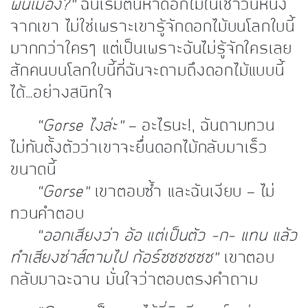
พื้นเมือง?”
ฉันเริ่มต้นหาดอกไม้ในเช้าวันหนึ่ง
จากเขา ไม่ใช่เพราะเขารู้จักดอกไม้บนโลกใบนี้
มากกว่าใครๆ แต่เป็นเพราะฉันไม่รู้จักใครเลย
สักคนบนโลกใบนี้ที่ฉันจะถามถึงดอกไม้แบบนี้
ได้…อย่างสนิทใจ
“Gorse ไงล่ะ”
— อะไรนะ!, ฉันถามทวน
ไม่ทันตั้งตัวว่าเขาจะยื่นดอกไม้กลับมาเร็ว
ขนาดนี้
“Gorse”
เขาตอบซ้ำ และฉันเงียบ — ไม่
ทวนคำตอบ
“ออกเสียงว่า อ้อ แต่เป็นตัว -ก- แทน แล้ว
ทำเสียงซ่าส์ตามไป ก้อร์ซซซซซซ”
เขาตอบ
กลับมาฉะฉาน มั่นใจว่าตอบตรงคำถาม