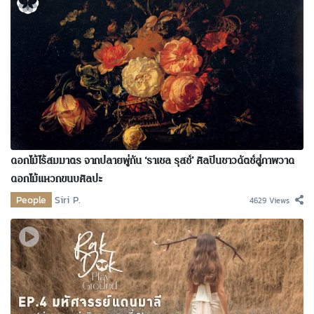
ดอกไม้ไร้สมมาตร จากปลายพู่กัน ‘ราเชล รุสช์’ ศิลปินชาวดัตช์สู่ภาพวาด
ดอกไม้แหวกขนบศิลปะ
People
Siri P.
4629 Views