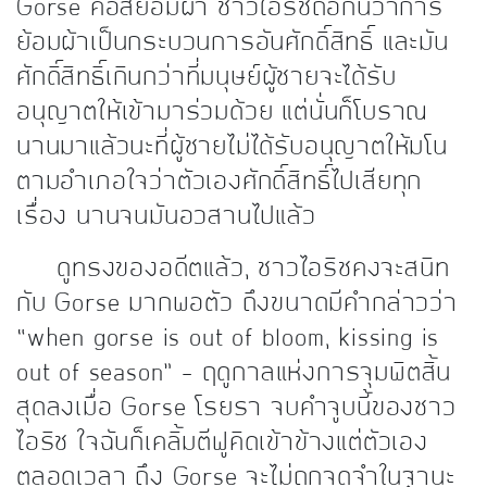
Gorse คือสีย้อมผ้า ชาวไอริชถือกันว่าการ
ย้อมผ้าเป็นกระบวนการอันศักดิ์สิทธิ์ และมัน
ศักดิ์สิทธิ์เกินกว่าที่มนุษย์ผู้ชายจะได้รับ
อนุญาตให้เข้ามาร่วมด้วย แต่นั่นก็โบราณ
นานมาแล้วนะที่ผู้ชายไม่ได้รับอนุญาตให้มโน
ตามอำเภอใจว่าตัวเองศักดิ์สิทธิ์ไปเสียทุก
เรื่อง นานจนมันอวสานไปแล้ว
ดูทรงของอดีตแล้ว, ชาวไอริชคงจะสนิท
กับ Gorse มากพอตัว ถึงขนาดมีคำกล่าวว่า
“when gorse is out of bloom, kissing is
out of season” – ฤดูกาลแห่งการจุมพิตสิ้น
สุดลงเมื่อ Gorse โรยรา จบคำจูบนี้ของชาว
ไอริช ใจฉันก็เคลิ้มตีฟูคิดเข้าข้างแต่ตัวเอง
ตลอดเวลา ถึง Gorse จะไม่ถูกจดจำในฐานะ