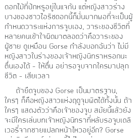
ดอกไม้ที่ปักหรูอยู่ในแจกัน แต่หญิงสาวร่าง
บางของชาวไอริชดอกนี้ก็มั่นมากพอที่จะเป็นผู้
กำหนดวาระแห่งการจูบเอง, วาระของชีวิตที่
หลายคนเข้าใจผิดมาตลอดว่าคือวาระของ
ผู้ชาย ดูเหมือน Gorse กำลังบอกฉันว่า ไม่มี
หญิงสาวในร่างของเจ้าหญิงนิทราหรอกนะ
ตื่นเองได้ – ให้ตื่น อย่ารอจูบจากใครมาปลุก
ชีวิต – เสียเวลา
ถ้ายึดจูบของ Gorse เป็นมาตรฐาน,
ใครๆ ก็คือหญิงสาวแห่งฤดูจุมพิตได้ทั้งนั้น ถ้า
ใครๆ แสดงตัวว่าคือเจ้าของจูบ สมัยนี้แล้วยัง
จะมีใครเล่นบทเจ้าหญิงนิทราที่หลับรอจูบเดลิ
เวอรี่จากชายแปลกหน้าไหวอยู่อีก? Gorse