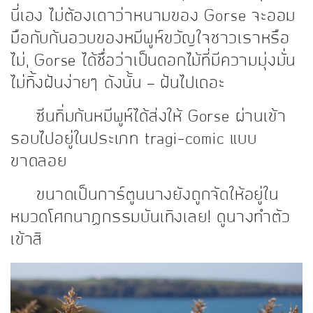
นี่เอง ไม่ต้องเดาว่าหนามของ Gorse จะออม
มือกับก้นอวบของหมีพูห์ขวัญใจชาวเราหรือ
ไม่, Gorse ได้ชื่อว่าเป็นดอกไม้ที่มีความมุ่งมั่น
ไม่ทิ้งฝันง่ายๆ ดังนั้น — ฝันไปเถอะ
ซีนทิ่มก้นหมีพูห์ได้ส่งให้ Gorse ผ่านเข้า
รอบไปอยู่ในประเภท tragi-comic แบบ
ขาดลอย
ขนาดเป็นการ์ตูนนางยังถูกจัดให้อยู่ใน
หมวดโศกนาฏกรรมบันเทิงเลย! ดูนางทำตัว
เข้าสิ