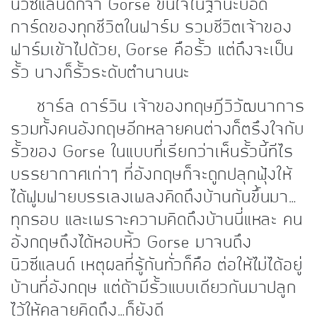
นิวซีแลนด์ก็จำ Gorse ขึ้นใจในฐานะบอดี้
การ์ดของทุกชีวิตในฟาร์ม รวมชีวิตเจ้าของ
ฟาร์มเข้าไปด้วย, Gorse คือรั้ว แต่ถึงจะเป็น
รั้ว นางก็รั้วระดับตำนานนะ
ชาร์ล ดาร์วิน เจ้าของทฤษฎีวิวัฒนาการ
รวมทั้งคนอังกฤษอีกหลายคนต่างก็ตรึงใจกับ
รั้วของ Gorse ในแบบที่เรียกว่าเห็นรั้วนี้ทีไร
บรรยากาศเก่าๆ ที่อังกฤษก็จะถูกปลุกฟุ้งให้
ได้ฟูมฟายบรรเลงเพลงคิดถึงบ้านกันขึ้นมา…
ทุกรอบ และเพราะความคิดถึงบ้านนี่แหละ คน
อังกฤษถึงได้หอบหิ้ว Gorse มาจนถึง
นิวซีแลนด์ เหตุผลที่รู้กันทั่วก็คือ ต่อให้ไม่ได้อยู่
บ้านที่อังกฤษ แต่ถ้ามีรั้วแบบเดียวกันมาปลูก
ไว้ให้คลายคิดถึง…ก็ยังดี