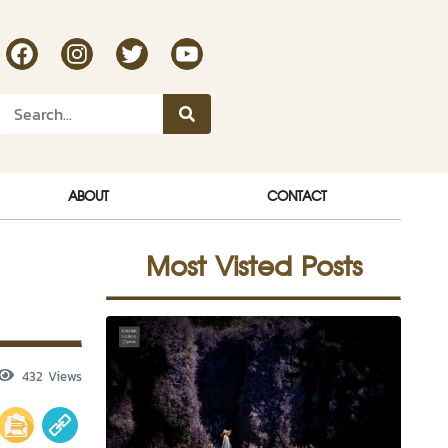
RakDok Channel Facebook
RakDok Channel Instagram
RakDok Twitter
Rakdok Channel Youtube
ABOUT
CONTACT
Most Visted Posts
432 Views