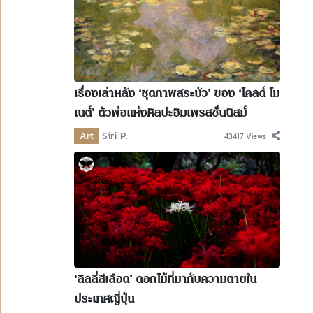
เรื่องเล่าหลัง ‘ชุดภาพสระบัว’ ของ ‘โคลด์ โม
เนต์’ ตัวพ่อแห่งศิลปะอิมเพรสชั่นนิสม์
Art
Siri P.
43417 Views
‘ลิลลี่สีเลือด’ ดอกไม้ที่มากับความตายใน
ประเทศญี่ปุ่น