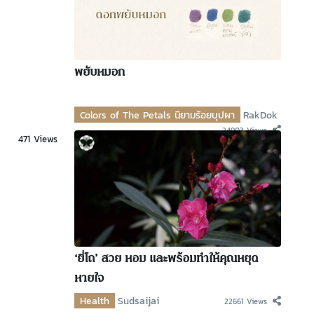
พยับหมอก
Colors of The Petals นิยามร้อยบุปผา
RakDok
24903 Views
471 Views
‘ยี่โถ’ สวย หอม และพร้อมทำให้คุณหยุด
หายใจ
Health
Sudsaijai
22661 Views