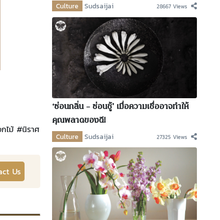
Culture
Sudsaijai
28667 Views
‘ซ่อนกลิ่น – ซ่อนชู้’ เมื่อความเชื่ออาจทำให้
คุณพลาดของดี!
กไม้
#
นิราศ
Culture
Sudsaijai
27325 Views
act Us