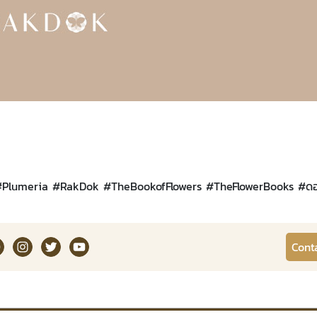
#
Plumeria
#
RakDok
#
TheBookofFlowers
#
TheFlowerBooks
#
ดอ
kDok Channel Facebook
RakDok Channel Instagram
RakDok Twitter
Rakdok Channel Youtube
Cont