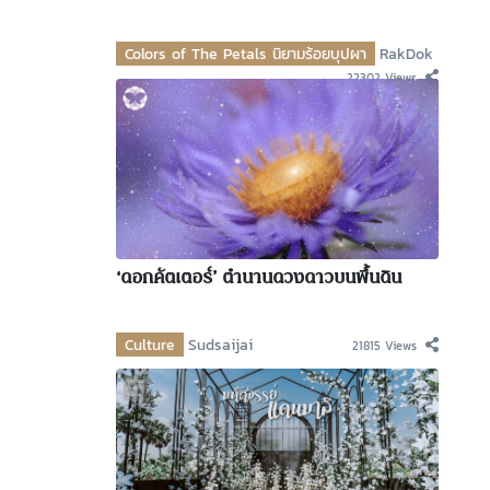
Colors of The Petals นิยามร้อยบุปผา
RakDok
22302 Views
‘ดอกคัตเตอร์’ ตำนานดวงดาวบนพื้นดิน
Culture
Sudsaijai
21815 Views