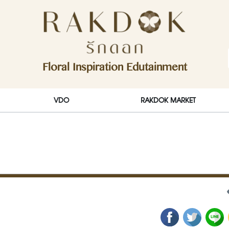
ักดอก)
Floral Inspiration Edutainment
RakDok (รักดอก)
VDO
RAKDOK MARKET