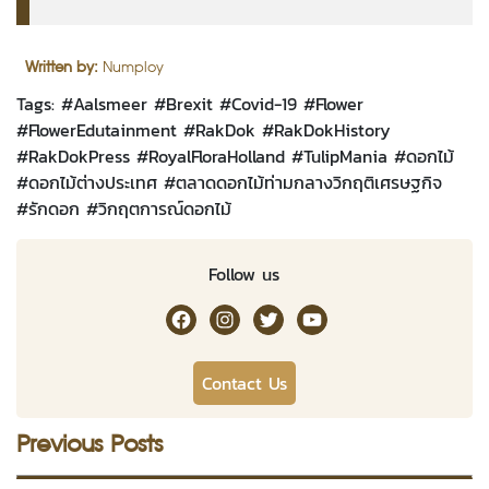
Written by:
Numploy
Tags: #
Aalsmeer
#
Brexit
#
Covid-19
#
Flower
#
FlowerEdutainment
#
RakDok
#
RakDokHistory
#
RakDokPress
#
RoyalFloraHolland
#
TulipMania
#
ดอกไม้
#
ดอกไม้ต่างประเทศ
#
ตลาดดอกไม้ท่ามกลางวิกฤติเศรษฐกิจ
#
รักดอก
#
วิกฤตการณ์ดอกไม้
Follow us
RakDok Channel Facebook
RakDok Channel Instagram
RakDok Twitter
Rakdok Channel Youtub
Contact Us
Previous Posts