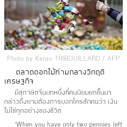
kDok Channel Facebook
kDok Channel Instagram
kDok Twitter
kdok Channel Youtube
Photo by Kenzo TRIBOUILLARD / AFP
ตลาดดอกไม้ท่ามกลางวิกฤติ
เศรษฐกิจ
มีสุภาษิตจีนบทหนึ่งที่คนนิยมยกขึ้นมา
กล่าวถึงยามต้องการบอกใครสักคนว่า เงิน
ไม่ใช่ทุกอย่างของชีวิต
‘When you have only two pennies left