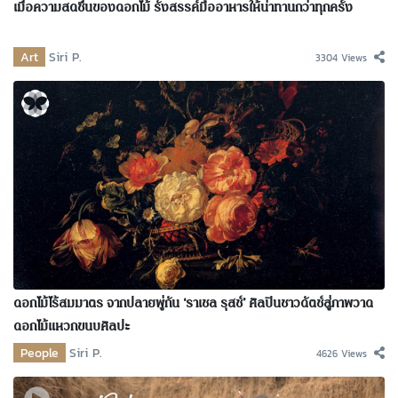
เมื่อความสดชื่นของดอกไม้ รังสรรค์มื้ออาหารให้น่าทานกว่าทุกครั้ง
Art
Siri P.
3304 Views
ดอกไม้ไร้สมมาตร จากปลายพู่กัน ‘ราเชล รุสช์’ ศิลปินชาวดัตช์สู่ภาพวาด
ดอกไม้แหวกขนบศิลปะ
People
Siri P.
4626 Views