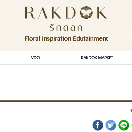
ักดอก)
Floral Inspiration Edutainment
RakDok (รักดอก)
VDO
RAKDOK MARKET