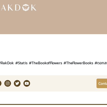
#
RakDok
#
Statis
#
TheBookofFlowers
#
TheFlowerBooks
#
ดอกส
kDok Channel Facebook
RakDok Channel Instagram
RakDok Twitter
Rakdok Channel Youtube
Cont