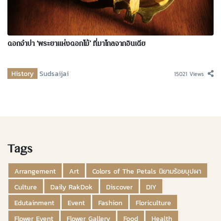
ดอกจำปา ‘พระยาแห่งดอกไม้’ ที่มาไกลจากอินเดีย
History
Sudsaijai
15021 Views
Tags
Arrangement
Art
Colors of The Petals นิยามร้อยบุปผา
Culture
Daily RakDok
Discover
DIY
Edutainment
Event
Fashion
Floriculture
Flower Event
Flower Gallery
Food
Health