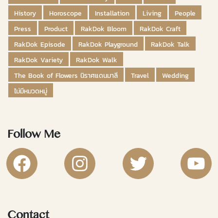
History
Horoscope
Installation
Living
People
Press
Product
RakDok Bloom
RakDok Craft
RakDok Episode
RakDok Playground
RakDok Talk
RakDok Variety
RakDok Walk
The Book of Flowers นิราศแดนมาลี
Travel
Wedding
ไม่มีหมวดหมู่
Follow Me
RakDok Channel Facebook
RakDok Channel Instagram
RakDok Twitter
Rakdok Ch
Contact