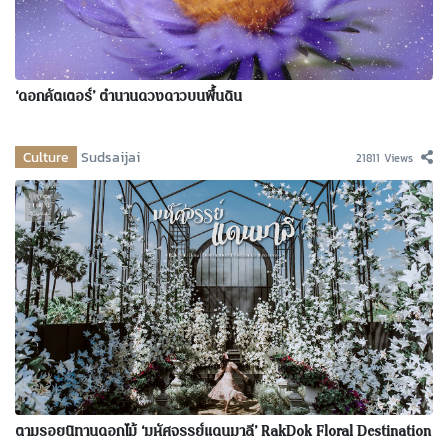
‘ดอกคัตเตอร์’ ตำนานดวงดาวบนพื้นดิน
Culture
Sudsaijai
21811 Views
ตามรอยนิทานดอกไม้ ‘มหัศจรรย์แดนมาลี’ RakDok Floral Destination