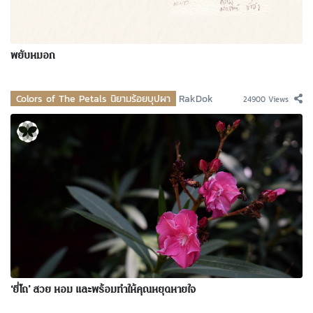
พยับหมอก
Colors of The Petals นิยามร้อยบุปผา
RakDok
24900 Views
‘ยี่โถ’ สวย หอม และพร้อมทำให้คุณหยุดหายใจ