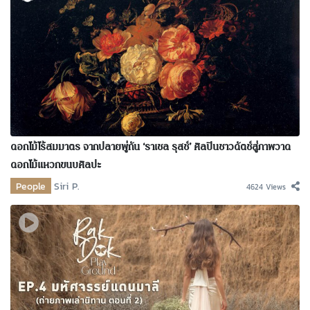
ดอกไม้ไร้สมมาตร จากปลายพู่กัน ‘ราเชล รุสช์’ ศิลปินชาวดัตช์สู่ภาพวาด
ดอกไม้แหวกขนบศิลปะ
People
Siri P.
4624 Views