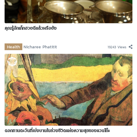
คุณรู้จักเก๊กฮวยดีแล้วหรือยัง
Health
Nicharee Phatitit
19243 Views
ดอกทานตะวันที่เบ่งบานในช่วงชีวิตแห่งความสุขของแวนโก๊ะ