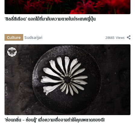
‘ลิลลี่สีเลือด’ ดอกไม้ที่มากับความตายในประเทศญี่ปุ่น
Culture
Sudsaijai
28665 Views
‘ซ่อนกลิ่น – ซ่อนชู้’ เมื่อความเชื่ออาจทำให้คุณพลาดของดี!