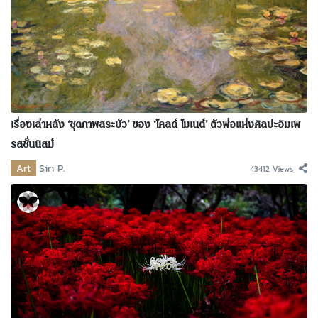
เรื่องเล่าหลัง ‘ชุดภาพสระบัว’ ของ ‘โคลด์ โมเนต์’ ตัวพ่อแห่งศิลปะอิมเพ
รสชั่นนิสม์
Art
Siri P.
43412 Views