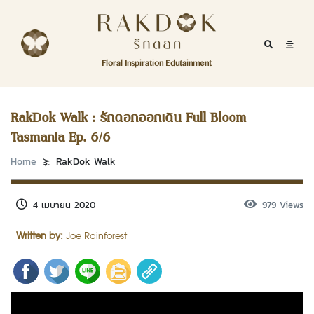
Skip to content
RakDok
RakDok (รักดอก)
Mobile Se
Mobil
Menu
Floral Inspiration Edutainment
HOME
RakDok (รักดอก)
MAGAZINE
RakDok Walk : รักดอกออกเดิน Full Bloom
Tasmania Ep. 6/6
EDUTAINMENT
Home
RakDok Walk
RAKDOK
MARKET
4 เมษายน 2020
979 Views
Written by:
Joe Rainforest
ABOUT
CONTACT