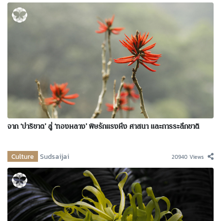
จาก ‘ปาริชาต’ สู่ ‘ทองหลาง’ พิษรักแรงหึง ศาสนา และการระลึกชาติ
Culture
Sudsaijai
20940 Views