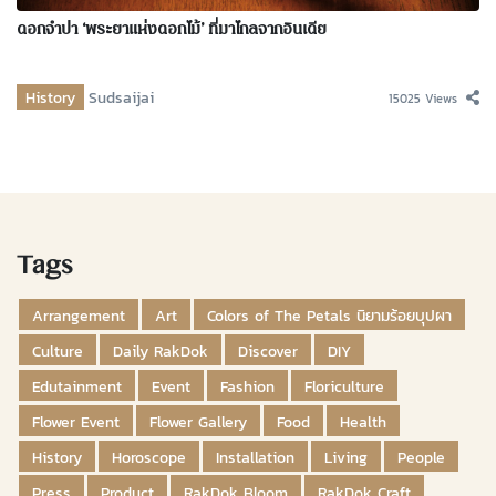
ดอกจำปา ‘พระยาแห่งดอกไม้’ ที่มาไกลจากอินเดีย
History
Sudsaijai
15025 Views
Tags
Arrangement
Art
Colors of The Petals นิยามร้อยบุปผา
Culture
Daily RakDok
Discover
DIY
Edutainment
Event
Fashion
Floriculture
Flower Event
Flower Gallery
Food
Health
History
Horoscope
Installation
Living
People
Press
Product
RakDok Bloom
RakDok Craft