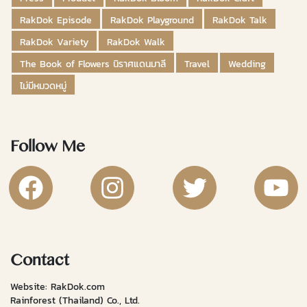
RakDok Episode
RakDok Playground
RakDok Talk
RakDok Variety
RakDok Walk
The Book of Flowers นิราศแดนมาลี
Travel
Wedding
ไม่มีหมวดหมู่
Follow Me
RakDok Channel Facebook
RakDok Channel Instagram
RakDok Twitter
Rakdok Ch
Contact
Website: RakDok.com
Rainforest (Thailand) Co., Ltd.