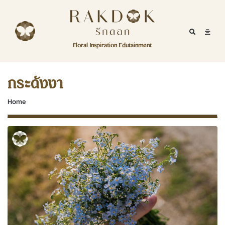
Skip to content
RakDok
RakDok (รักดอก)
Mobile Se
Mobil
Menu
Floral Inspiration Edutainment
HOME
RakDok (รักดอก)
MAGAZINE
กระดังงา
EDUTAINMENT
Home
RAKDOK
MARKET
ABOUT
CONTACT