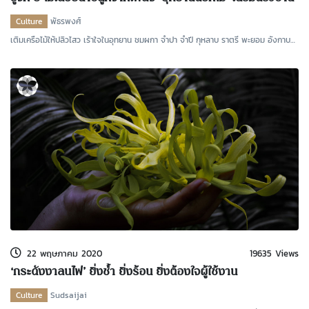
ให้เป็นกำแพงบุปผชาติ
Culture
พัธรพงศ์
เติมเครือไม้ให้ปลิวไสว เร้าใจในอุทยาน ชมผกา จำปา จำปี กุหลาบ ราตรี พะยอม อังกาบ
ทั้งกรรณิก
22 พฤษภาคม 2020
19635 Views
‘กระดังงาลนไฟ’ ยิ่งช้ำ ยิ่งร้อน ยิ่งต้องใจผู้ใช้งาน
Culture
Sudsaijai