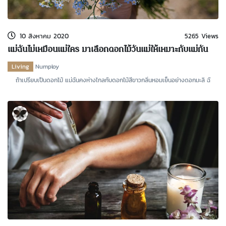
kDok Channel Facebook
kDok Channel Instagram
10 สิงหาคม 2020
5265 Views
kDok Twitter
แม่ฉันไม่เหมือนแม่ใคร มาเลือกดอกไม้วันแม่ให้เหมาะกับแม่กัน
เถอะ
kdok Channel Youtube
Living
Numploy
ถ้าเปรียบเป็นดอกไม้ แม่ฉันคงห่างไกลกับดอกไม้สีขาวกลิ่นหอมเย็นอย่างดอกมะลิ ฉั