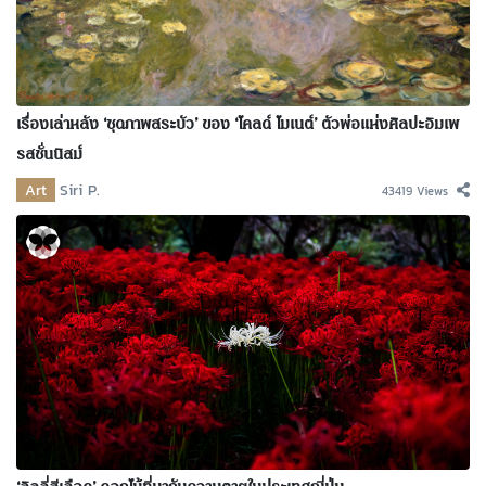
เรื่องเล่าหลัง ‘ชุดภาพสระบัว’ ของ ‘โคลด์ โมเนต์’ ตัวพ่อแห่งศิลปะอิมเพ
รสชั่นนิสม์
Art
Siri P.
43419 Views