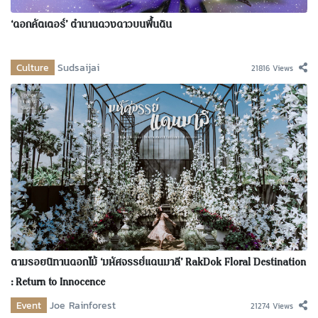
‘ดอกคัตเตอร์’ ตำนานดวงดาวบนพื้นดิน
Culture
Sudsaijai
21816 Views
ตามรอยนิทานดอกไม้ ‘มหัศจรรย์แดนมาลี’ RakDok Floral Destination
: Return to Innocence
Event
Joe Rainforest
21274 Views