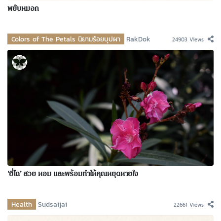
พยับหมอก
Colors of The Petals นิยามร้อยบุปผา
RakDok
24903 Views
‘ยี่โถ’ สวย หอม และพร้อมทำให้คุณหยุดหายใจ
Health
Sudsaijai
22661 Views