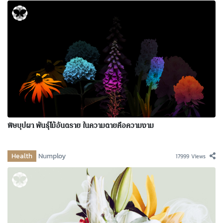
พิษบุปผา พันธุ์ไม้อันตราย ในความตายคือความงาม
Health
Numploy
17999 Views