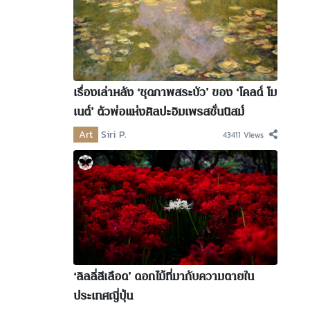
เรื่องเล่าหลัง ‘ชุดภาพสระบัว’ ของ ‘โคลด์ โม
เนต์’ ตัวพ่อแห่งศิลปะอิมเพรสชั่นนิสม์
Art
Siri P.
43411 Views
‘ลิลลี่สีเลือด’ ดอกไม้ที่มากับความตายใน
ประเทศญี่ปุ่น