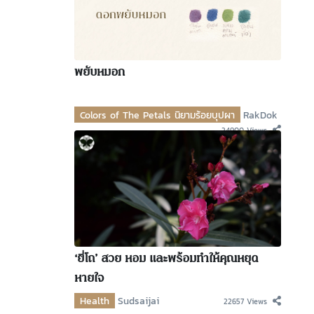
พยับหมอก
Colors of The Petals นิยามร้อยบุปผา
RakDok
24900 Views
‘ยี่โถ’ สวย หอม และพร้อมทำให้คุณหยุด
หายใจ
Health
Sudsaijai
22657 Views