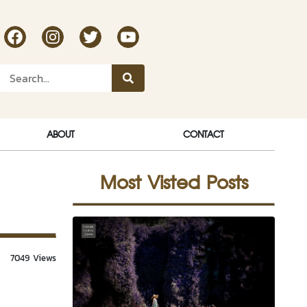
RakDok Channel Facebook
RakDok Channel Instagram
RakDok Twitter
Rakdok Channel Youtube
ABOUT
CONTACT
Most Visted Posts
7049 Views