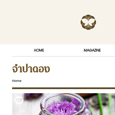
Skip to content
RakDok (ร
HOME
MAGAZINE
จำปาดอง
Home