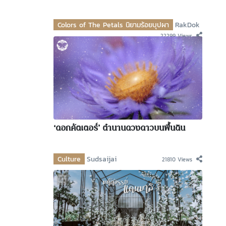
Colors of The Petals นิยามร้อยบุปผา
RakDok
22299 Views
‘ดอกคัตเตอร์’ ตำนานดวงดาวบนพื้นดิน
Culture
Sudsaijai
21810 Views