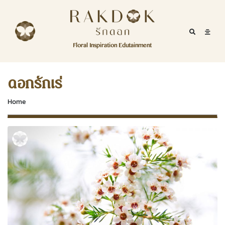
Skip to content
RakDok
RakDok (รักดอก)
Mobile Se
Mobil
Menu
Floral Inspiration Edutainment
HOME
RakDok (รักดอก)
MAGAZINE
ดอกรักเร่
EDUTAINMENT
Home
RAKDOK
MARKET
ABOUT
CONTACT