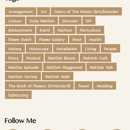
Arrangement
Art
Colors of The Petals นิยามร้อยบุปผา
Culture
Daily RakDok
Discover
DIY
Edutainment
Event
Fashion
Floriculture
Flower Event
Flower Gallery
Food
Health
History
Horoscope
Installation
Living
People
Press
Product
RakDok Bloom
RakDok Craft
RakDok Episode
RakDok Playground
RakDok Talk
RakDok Variety
RakDok Walk
The Book of Flowers นิราศแดนมาลี
Travel
Wedding
ไม่มีหมวดหมู่
Follow Me