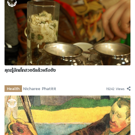
คุณรู้จักเก๊กฮวยดีแล้วหรือยัง
Health
Nicharee Phatitit
19242 Views