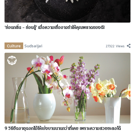
‘ซ่อนกลิ่น – ซ่อนชู้’ เมื่อความเชื่ออาจทำให้คุณพลาดของดี!
Culture
Sudsaijai
27322 Views
9 วิธียืดอายุดอกไม้ให้เบ่งบานนานกว่าที่เคย เพราะความสวยชะลอได้