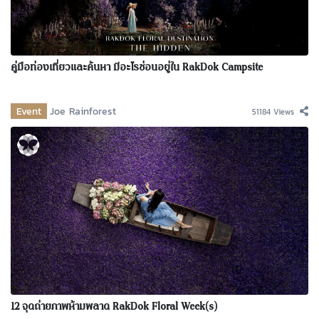
คู่มือท่องเที่ยวและค้นหา มีอะไรซ่อนอยู่ใน RakDok Campsite
Event
Joe Rainforest
51184 Views
12 จุดถ่ายภาพห้ามพลาด RakDok Floral Week(s)