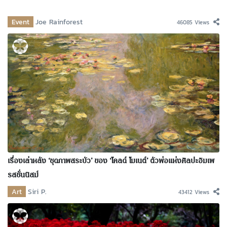
Event
Joe Rainforest
46085 Views
เรื่องเล่าหลัง ‘ชุดภาพสระบัว’ ของ ‘โคลด์ โมเนต์’ ตัวพ่อแห่งศิลปะอิมเพ
รสชั่นนิสม์
Art
Siri P.
43412 Views