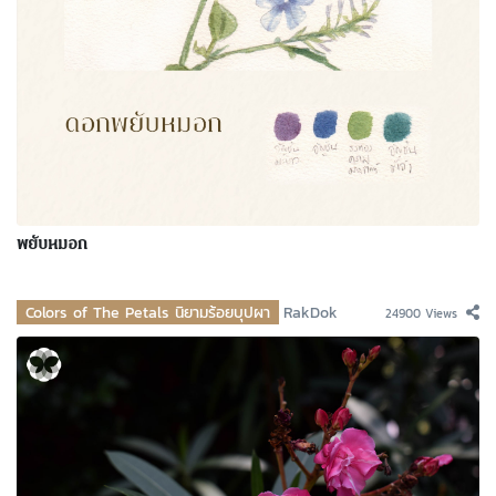
พยับหมอก
Colors of The Petals นิยามร้อยบุปผา
RakDok
24900 Views