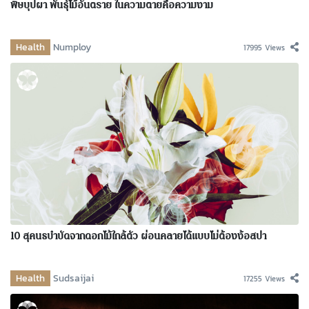
พิษบุปผา พันธุ์ไม้อันตราย ในความตายคือความงาม
Health
Numploy
17995 Views
10 สุคนธบำบัดจากดอกไม้ใกล้ตัว ผ่อนคลายได้แบบไม่ต้องง้อสปา
Health
Sudsaijai
17255 Views