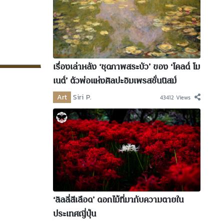
เรื่องเล่าหลัง ‘ชุดภาพสระบัว’ ของ ‘โคลด์ โม
เนต์’ ตัวพ่อแห่งศิลปะอิมเพรสชั่นนิสม์
Art
Siri P.
43412 Views
‘ลิลลี่สีเลือด’ ดอกไม้ที่มากับความตายใน
ประเทศญี่ปุ่น