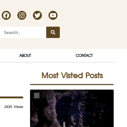
RakDok Channel Facebook
RakDok Channel Instagram
RakDok Twitter
Rakdok Channel Youtube
ABOUT
CONTACT
Most Visted Posts
2635 Views