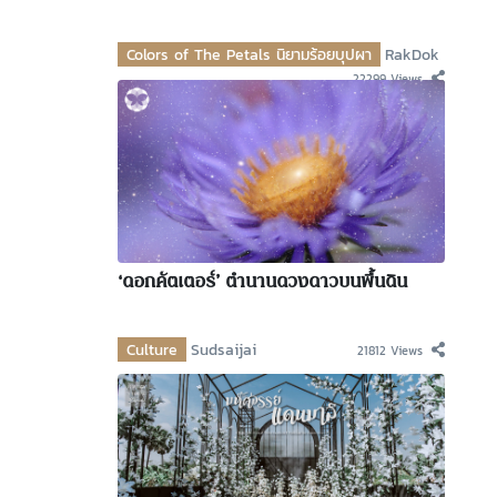
Colors of The Petals นิยามร้อยบุปผา
RakDok
22299 Views
‘ดอกคัตเตอร์’ ตำนานดวงดาวบนพื้นดิน
Culture
Sudsaijai
21812 Views