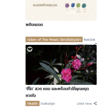
พยับหมอก
Colors of The Petals นิยามร้อยบุปผา
RakDok
24900 Views
‘ยี่โถ’ สวย หอม และพร้อมทำให้คุณหยุด
หายใจ
Health
Sudsaijai
22658 Views