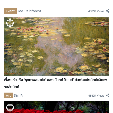
Event
Joe Rainforest
46097 Views
เรื่องเล่าหลัง ‘ชุดภาพสระบัว’ ของ ‘โคลด์ โมเนต์’ ตัวพ่อแห่งศิลปะอิมเพ
รสชั่นนิสม์
Art
Siri P.
43425 Views