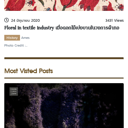
kDok Channel Facebook
kDok Channel Instagram
24 มิถุนายน 2020
3431 Views
kDok Twitter
Floral in textile industry เมื่อดอกไม้เบ่งบานในวงการผ้าทอ
kdok Channel Youtube
History
Ames
Photo Credit :
https://en.wikipedia.org/wiki/File:Chintz_fragment_with_tulips_and_insects.
Most Visted Posts