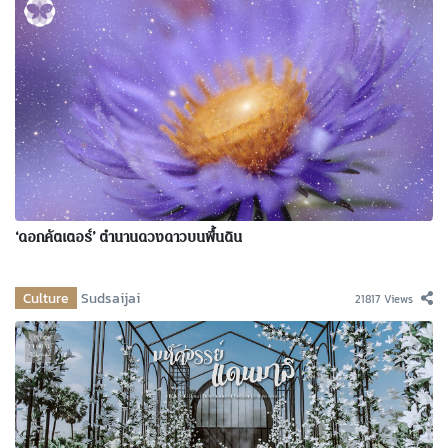
‘ดอกคัตเตอร์’ ตำนานดวงดาวบนพื้นดิน
Culture
Sudsaijai
21817 Views