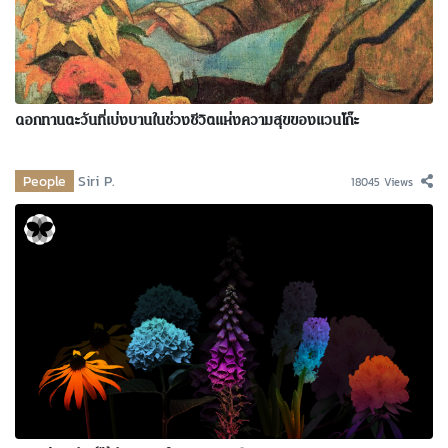
ดอกทานตะวันที่เบ่งบานในช่วงชีวิตแห่งความสุขของแวนโก๊ะ
People
Siri P.
18045 Views