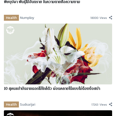
พิษบุปผา พันธุ์ไม้อันตราย ในความตายคือความงาม
Health
Numploy
18000 Views
10 สุคนธบำบัดจากดอกไม้ใกล้ตัว ผ่อนคลายได้แบบไม่ต้องง้อสปา
Health
Sudsaijai
17263 Views