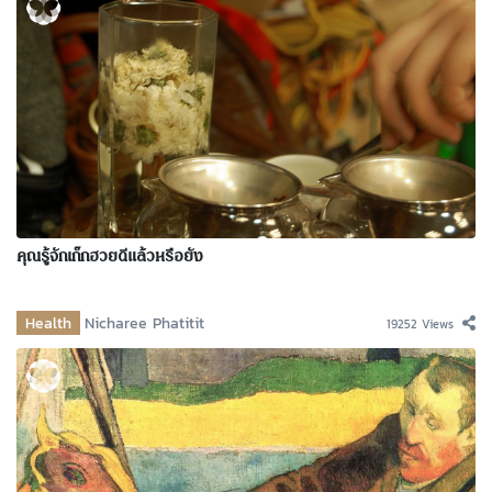
คุณรู้จักเก๊กฮวยดีแล้วหรือยัง
Health
Nicharee Phatitit
19252 Views