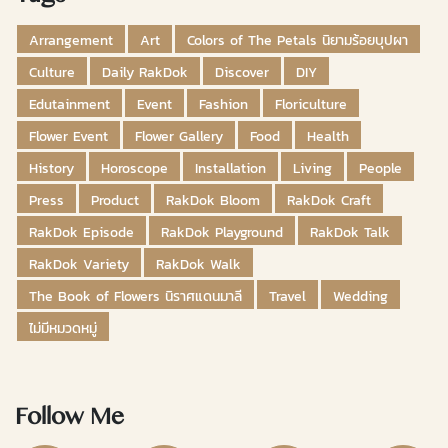
Arrangement
Art
Colors of The Petals นิยามร้อยบุปผา
Culture
Daily RakDok
Discover
DIY
Edutainment
Event
Fashion
Floriculture
Flower Event
Flower Gallery
Food
Health
History
Horoscope
Installation
Living
People
Press
Product
RakDok Bloom
RakDok Craft
RakDok Episode
RakDok Playground
RakDok Talk
RakDok Variety
RakDok Walk
The Book of Flowers นิราศแดนมาลี
Travel
Wedding
ไม่มีหมวดหมู่
Follow Me