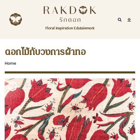
Skip to content
RakDok
RakDok (รักดอก)
Mobile Se
Mobil
Menu
Floral Inspiration Edutainment
HOME
RakDok (รักดอก)
MAGAZINE
ดอกไม้กับวงการผ้าทอ
EDUTAINMENT
Home
RAKDOK
MARKET
ABOUT
CONTACT