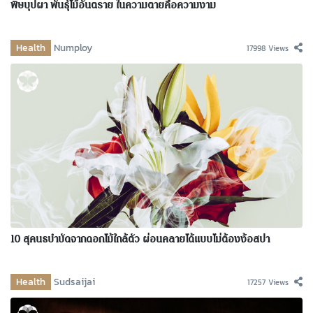
พิษบุปผา พันธุ์ไม้อันตราย ในความตายคือความงาม
Health
Numploy
17998 Views
10 สุคนธบำบัดจากดอกไม้ใกล้ตัว ผ่อนคลายได้แบบไม่ต้องง้อสปา
Health
Sudsaijai
17257 Views