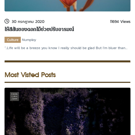
kDok Channel Facebook
kDok Channel Instagram
30 กรกฎาคม 2020
11694 Views
kDok Twitter
ให้สีสันของดอกไม้ช่วยปรับอารมณ์
kdok Channel Youtube
Culture
Numploy
“..Life will be a breeze you know I really should be glad But I'm bluer than
blue Sad
Most Visted Posts