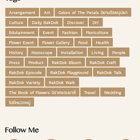
Arrangement
Art
Colors of The Petals นิยามร้อยบุปผา
Culture
Daily RakDok
Discover
DIY
Edutainment
Event
Fashion
Floriculture
Flower Event
Flower Gallery
Food
Health
History
Horoscope
Installation
Living
People
Press
Product
RakDok Bloom
RakDok Craft
RakDok Episode
RakDok Playground
RakDok Talk
RakDok Variety
RakDok Walk
The Book of Flowers นิราศแดนมาลี
Travel
Wedding
ไม่มีหมวดหมู่
Follow Me