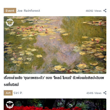
Event
Joe Rainforest
46092 Views
เรื่องเล่าหลัง ‘ชุดภาพสระบัว’ ของ ‘โคลด์ โมเนต์’ ตัวพ่อแห่งศิลปะอิมเพ
รสชั่นนิสม์
Art
Siri P.
43416 Views