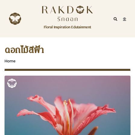
Skip to content
RakDok
RakDok (รักดอก)
Mobile Se
Mobil
Menu
Floral Inspiration Edutainment
HOME
RakDok (รักดอก)
MAGAZINE
ดอกไม้สีฟ้า
EDUTAINMENT
Home
RAKDOK
MARKET
ABOUT
CONTACT