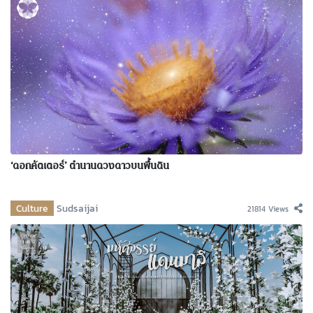
‘ดอกคัตเตอร์’ ตำนานดวงดาวบนพื้นดิน
Culture
Sudsaijai
21814 Views