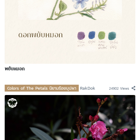
พยับหมอก
Colors of The Petals นิยามร้อยบุปผา
RakDok
24902 Views