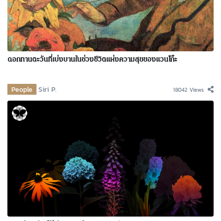
ดอกทานตะวันที่เบ่งบานในช่วงชีวิตแห่งความสุขของแวนโก๊ะ
People
Siri P.
18042 Views