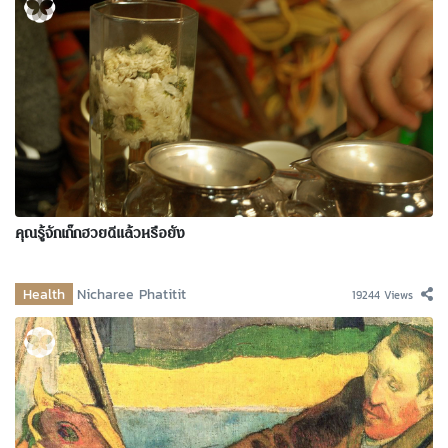
คุณรู้จักเก๊กฮวยดีแล้วหรือยัง
Health
Nicharee Phatitit
19244 Views