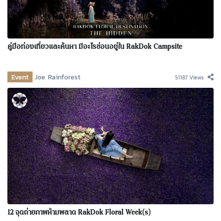
คู่มือท่องเที่ยวและค้นหา มีอะไรซ่อนอยู่ใน RakDok Campsite
Event
Joe Rainforest
51187 Views
12 จุดถ่ายภาพห้ามพลาด RakDok Floral Week(s)