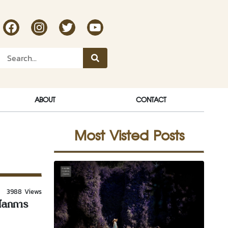
RakDok Channel Facebook
RakDok Channel Instagram
RakDok Twitter
Rakdok Channel Youtube
ABOUT
CONTACT
Most Visted Posts
3988 Views
นโลกการ