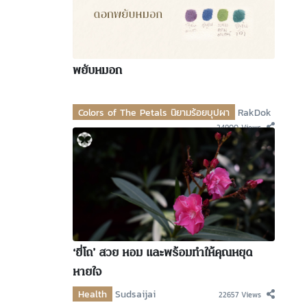
พยับหมอก
Colors of The Petals นิยามร้อยบุปผา
RakDok
24900 Views
‘ยี่โถ’ สวย หอม และพร้อมทำให้คุณหยุด
หายใจ
Health
Sudsaijai
22657 Views