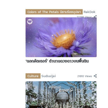
Colors of The Petals นิยามร้อยบุปผา
RakDok
22299 Views
‘ดอกคัตเตอร์’ ตำนานดวงดาวบนพื้นดิน
Culture
Sudsaijai
21810 Views