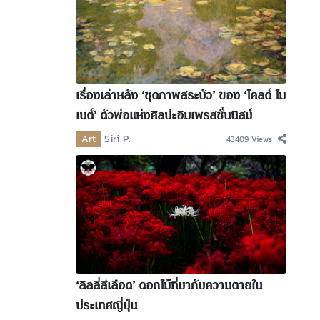
เรื่องเล่าหลัง ‘ชุดภาพสระบัว’ ของ ‘โคลด์ โม
เนต์’ ตัวพ่อแห่งศิลปะอิมเพรสชั่นนิสม์
Art
Siri P.
43409 Views
‘ลิลลี่สีเลือด’ ดอกไม้ที่มากับความตายใน
ประเทศญี่ปุ่น