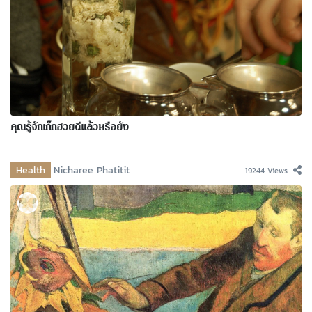
คุณรู้จักเก๊กฮวยดีแล้วหรือยัง
Health
Nicharee Phatitit
19244 Views