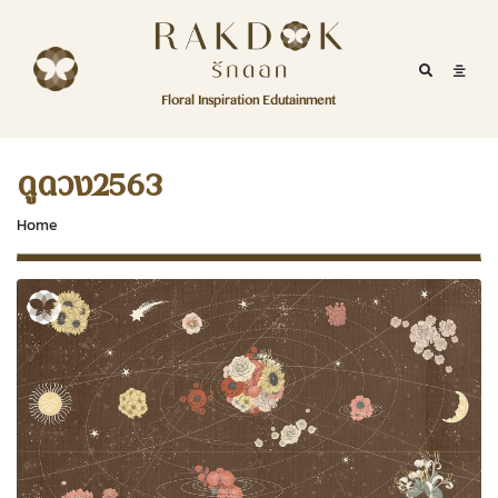
Skip to content
RakDok
RakDok (รักดอก)
Mobile Se
Mobil
Menu
Floral Inspiration Edutainment
HOME
RakDok (รักดอก)
MAGAZINE
ดูดวง2563
EDUTAINMENT
Home
RAKDOK
MARKET
ABOUT
CONTACT