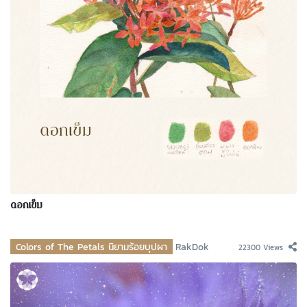
ดอกเข็ม
Colors of The Petals นิยามร้อยบุปผา
RakDok
22300 Views