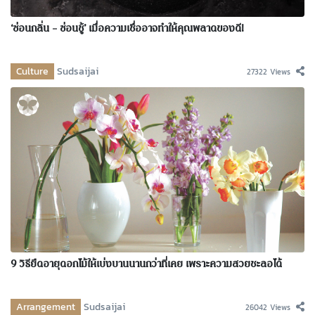
‘ซ่อนกลิ่น – ซ่อนชู้’ เมื่อความเชื่ออาจทำให้คุณพลาดของดี!
Culture
Sudsaijai
27322 Views
9 วิธียืดอายุดอกไม้ให้เบ่งบานนานกว่าที่เคย เพราะความสวยชะลอได้
Arrangement
Sudsaijai
26042 Views