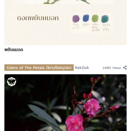
พยับหมอก
Colors of The Petals นิยามร้อยบุปผา
RakDok
24901 Views