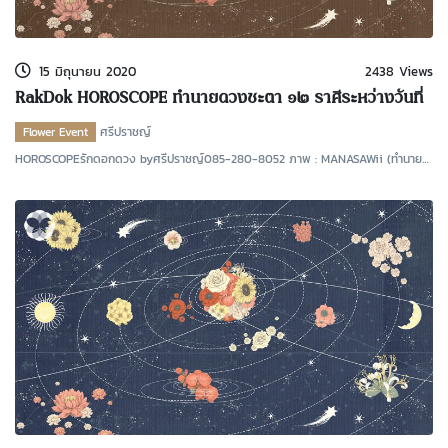
kDok Channel Facebook
kDok Channel Instagram
15 มิถุนายน 2020
2438 Views
kDok Twitter
RakDok HOROSCOPE ทำนายดวงชะตา ๑๒ ราศีระหว่างวันที่
๑๖ ถึง ๓๐ มิถุนายน ๒๕๖๓ โดย ศรีปราชญ์
kdok Channel Youtube
Flower Event
ศรีปราชญ์
HOROSCOPEรักดอกดวง byศรีปราชญ์085-280-8052 ภาพ : MANASAWii (ทำนาย
ดวงชะตาระหว่างวันที่ ๑๖ ถ