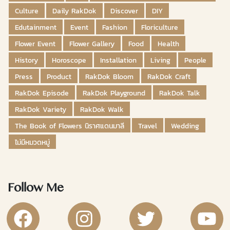
Culture
Daily RakDok
Discover
DIY
Edutainment
Event
Fashion
Floriculture
Flower Event
Flower Gallery
Food
Health
History
Horoscope
Installation
Living
People
Press
Product
RakDok Bloom
RakDok Craft
RakDok Episode
RakDok Playground
RakDok Talk
RakDok Variety
RakDok Walk
The Book of Flowers นิราศแดนมาลี
Travel
Wedding
ไม่มีหมวดหมู่
Follow Me
RakDok Channel Facebook
RakDok Channel Instagram
RakDok Twitter
Rakdok Ch