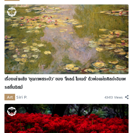
เรื่องเล่าหลัง ‘ชุดภาพสระบัว’ ของ ‘โคลด์ โมเนต์’ ตัวพ่อแห่งศิลปะอิมเพ
รสชั่นนิสม์
Art
Siri P.
43413 Views