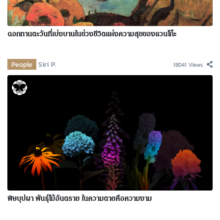
ดอกทานตะวันที่เบ่งบานในช่วงชีวิตแห่งความสุขของแวนโก๊ะ
People
Siri P.
18041 Views
พิษบุปผา พันธุ์ไม้อันตราย ในความตายคือความงาม