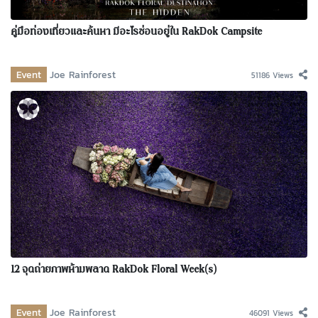
คู่มือท่องเที่ยวและค้นหา มีอะไรซ่อนอยู่ใน RakDok Campsite
Event
Joe Rainforest
51186 Views
12 จุดถ่ายภาพห้ามพลาด RakDok Floral Week(s)
Event
Joe Rainforest
46091 Views