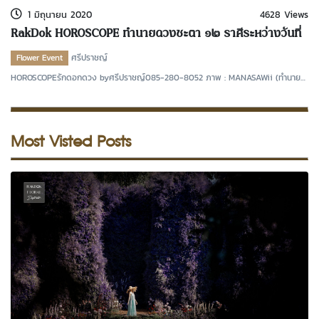
1 มิถุนายน 2020
4628 Views
RakDok HOROSCOPE ทำนายดวงชะตา ๑๒ ราศีระหว่างวันที่
๑ ถึง ๑๖ มิถุนายน ๒๕๖๓ โดย ศรีปราชญ์
Flower Event
ศรีปราชญ์
HOROSCOPEรักดอกดวง byศรีปราชญ์085-280-8052 ภาพ : MANASAWii (ทำนาย
ดวงชะตาระหว่างวันที่ ๑ ถึ
Most Visted Posts