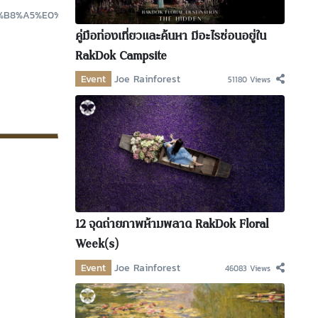
0%B8%A5%E0%B9%8C:Birth_of_Venus.jpg
คู่มือท่องเที่ยวและค้นหา มีอะไรซ่อนอยู่ใน
RakDok Campsite
Event
Joe Rainforest
51180 Views
12 จุดถ่ายภาพห้ามพลาด RakDok Floral
Week(s)
Event
Joe Rainforest
46083 Views