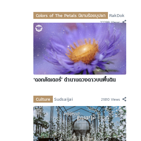
Colors of The Petals นิยามร้อยบุปผา
RakDok
22299 Views
‘ดอกคัตเตอร์’ ตำนานดวงดาวบนพื้นดิน
Culture
Sudsaijai
21810 Views