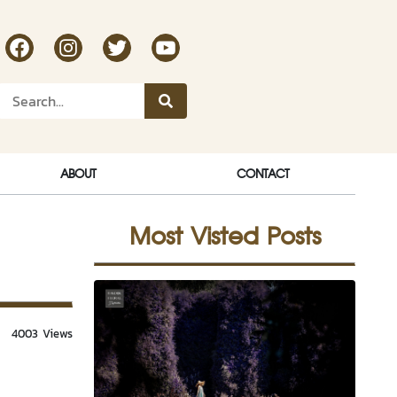
RakDok Channel Facebook
RakDok Channel Instagram
RakDok Twitter
Rakdok Channel Youtube
ABOUT
CONTACT
Most Visted Posts
4003 Views