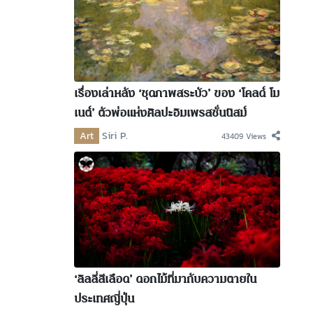
เรื่องเล่าหลัง ‘ชุดภาพสระบัว’ ของ ‘โคลด์ โม
เนต์’ ตัวพ่อแห่งศิลปะอิมเพรสชั่นนิสม์
Art
Siri P.
43409 Views
‘ลิลลี่สีเลือด’ ดอกไม้ที่มากับความตายใน
ประเทศญี่ปุ่น