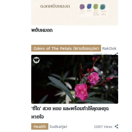
พยับหมอก
Colors of The Petals นิยามร้อยบุปผา
RakDok
24900 Views
‘ยี่โถ’ สวย หอม และพร้อมทำให้คุณหยุด
หายใจ
Health
Sudsaijai
22657 Views