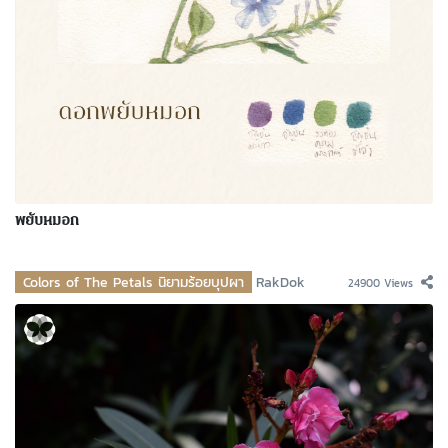
พยับหมอก
Colors of The Petals นิยามร้อยบุปผา
RakDok
24900 Views