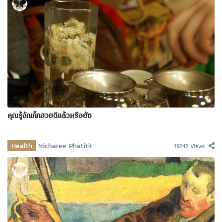
คุณรู้จักเก๊กฮวยดีแล้วหรือยัง
Health
Nicharee Phatitit
19242 Views