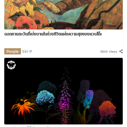
ดอกทานตะวันที่เบ่งบานในช่วงชีวิตแห่งความสุขของแวนโก๊ะ
People
Siri P.
18041 Views