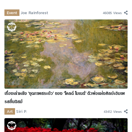
Event
Joe Rainforest
46085 Views
เรื่องเล่าหลัง ‘ชุดภาพสระบัว’ ของ ‘โคลด์ โมเนต์’ ตัวพ่อแห่งศิลปะอิมเพ
รสชั่นนิสม์
Art
Siri P.
43412 Views