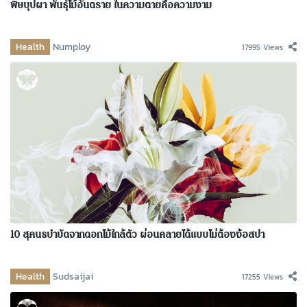
พิษบุปผา พันธุ์ไม้อันตราย ในความตายคือความงาม
Health
Numploy
17995 Views
10 สุคนธบำบัดจากดอกไม้ใกล้ตัว ผ่อนคลายได้แบบไม่ต้องง้อสปา
Health
Sudsaijai
17255 Views