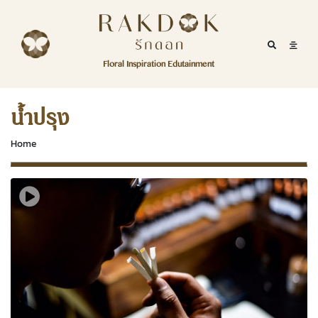
Skip to content
RakDok
RakDok (รักดอก)
Mobile Se
Mobil
Menu
Floral Inspiration Edutainment
HOME
RakDok (รักดอก)
MAGAZINE
น้ำปรุง
EDUTAINMENT
Home
RAKDOK
MARKET
ABOUT
CONTACT