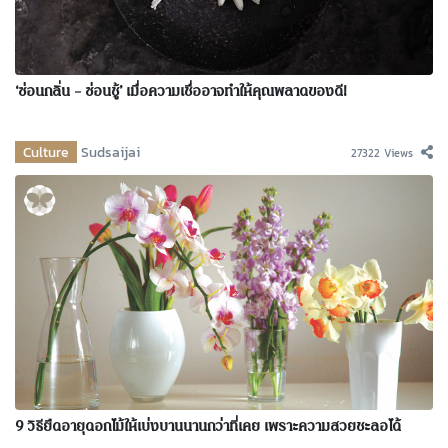
‘ซ่อนกลิ่น – ซ่อนชู้’ เมื่อความเชื่ออาจทำให้คุณพลาดของดี!
Culture
Sudsaijai
27322 Views
9 วิธียืดอายุดอกไม้ให้เบ่งบานนานกว่าที่เคย เพราะความสวยชะลอได้