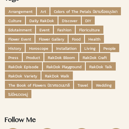
Arrangement
Art
Colors of The Petals นิยามร้อยบุปผา
Culture
Daily RakDok
Discover
DIY
Edutainment
Event
Fashion
Floriculture
Flower Event
Flower Gallery
Food
Health
History
Horoscope
Installation
Living
People
Press
Product
RakDok Bloom
RakDok Craft
RakDok Episode
RakDok Playground
RakDok Talk
RakDok Variety
RakDok Walk
The Book of Flowers นิราศแดนมาลี
Travel
Wedding
ไม่มีหมวดหมู่
Follow Me