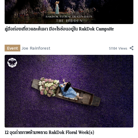
คู่มือท่องเที่ยวและค้นหา มีอะไรซ่อนอยู่ใน RakDok Campsite
Event
Joe Rainforest
51184 Views
12 จุดถ่ายภาพห้ามพลาด RakDok Floral Week(s)