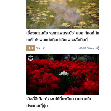
เรื่องเล่าหลัง ‘ชุดภาพสระบัว’ ของ ‘โคลด์ โม
เนต์’ ตัวพ่อแห่งศิลปะอิมเพรสชั่นนิสม์
Art
Siri P.
43412 Views
‘ลิลลี่สีเลือด’ ดอกไม้ที่มากับความตายใน
ประเทศญี่ปุ่น