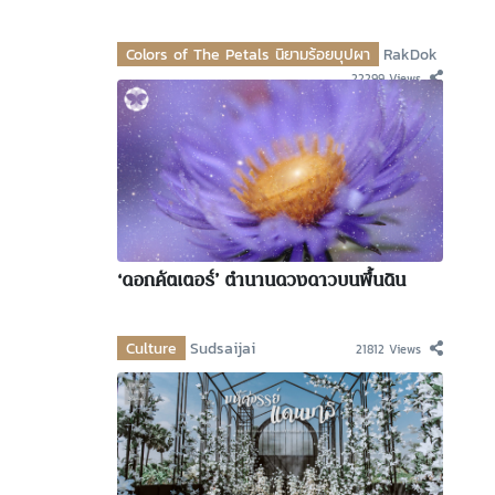
Colors of The Petals นิยามร้อยบุปผา
RakDok
22299 Views
‘ดอกคัตเตอร์’ ตำนานดวงดาวบนพื้นดิน
Culture
Sudsaijai
21812 Views