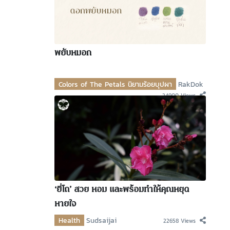
พยับหมอก
Colors of The Petals นิยามร้อยบุปผา
RakDok
24900 Views
‘ยี่โถ’ สวย หอม และพร้อมทำให้คุณหยุด
หายใจ
Health
Sudsaijai
22658 Views