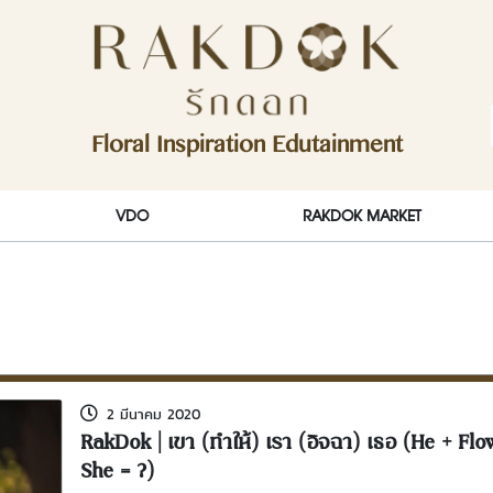
ักดอก)
Floral Inspiration Edutainment
RakDok (รักดอก)
VDO
RAKDOK MARKET
2 มีนาคม 2020
RakDok | เขา (ทำให้) เรา (อิจฉา) เธอ (He + Flo
She = ?)