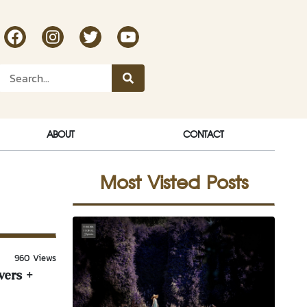
RakDok Channel Facebook
RakDok Channel Instagram
RakDok Twitter
Rakdok Channel Youtube
ABOUT
CONTACT
Most Visted Posts
960 Views
wers +