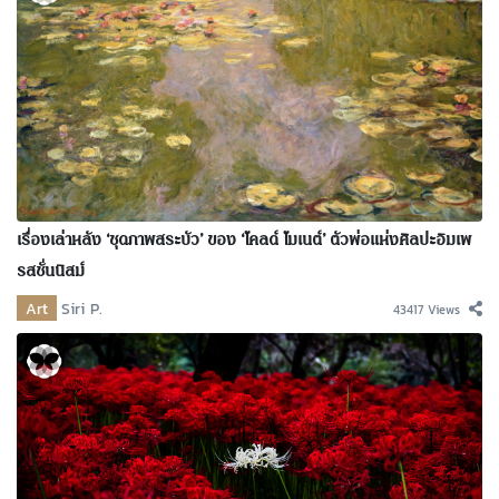
เรื่องเล่าหลัง ‘ชุดภาพสระบัว’ ของ ‘โคลด์ โมเนต์’ ตัวพ่อแห่งศิลปะอิมเพ
รสชั่นนิสม์
Art
Siri P.
43417 Views