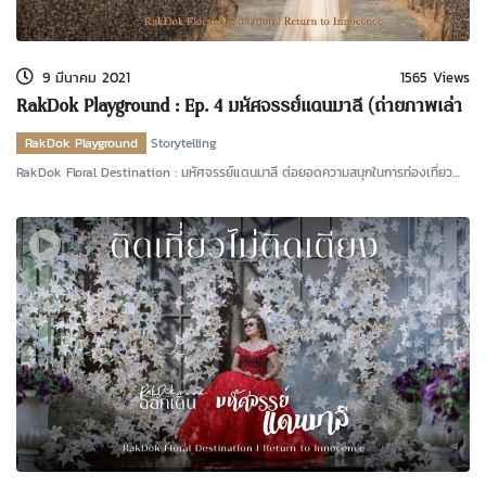
kDok Channel Facebook
kDok Channel Instagram
9 มีนาคม 2021
1565 Views
kDok Twitter
RakDok Playground : Ep. 4 มหัศจรรย์แดนมาลี (ถ่ายภาพเล่า
นิทาน ตอนที่ 2)
kdok Channel Youtube
RakDok Playground
Storytelling
RakDok Floral Destination : มหัศจรรย์แดนมาลี ต่อยอดความสนุกในการท่องเที่ยว
ด้วยแฟนซีผสมจินต