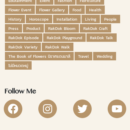
Edutainment
Event
Fashion
Floriculture
Flower Event
Flower Gallery
Food
Health
History
Horoscope
Installation
Living
People
Press
Product
RakDok Bloom
RakDok Craft
RakDok Episode
RakDok Playground
RakDok Talk
RakDok Variety
RakDok Walk
The Book of Flowers นิราศแดนมาลี
Travel
Wedding
ไม่มีหมวดหมู่
Follow Me
RakDok Channel Facebook
RakDok Channel Instagram
RakDok Twitter
Rakdok Ch