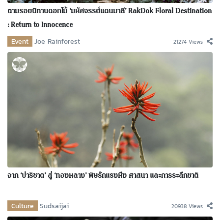
ตามรอยนิทานดอกไม้ ‘มหัศจรรย์แดนมาลี’ RakDok Floral Destination
: Return to Innocence
Event
Joe Rainforest
21274 Views
จาก ‘ปาริชาต’ สู่ ‘ทองหลาง’ พิษรักแรงหึง ศาสนา และการระลึกชาติ
Culture
Sudsaijai
20938 Views