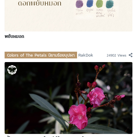
พยับหมอก
Colors of The Petals นิยามร้อยบุปผา
RakDok
24902 Views