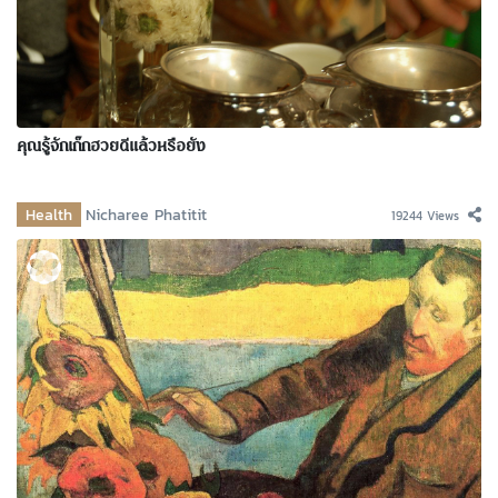
คุณรู้จักเก๊กฮวยดีแล้วหรือยัง
Health
Nicharee Phatitit
19244 Views