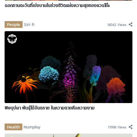
ดอกทานตะวันที่เบ่งบานในช่วงชีวิตแห่งความสุขของแวนโก๊ะ
People
Siri P.
18042 Views
พิษบุปผา พันธุ์ไม้อันตราย ในความตายคือความงาม
Health
Numploy
17998 Views