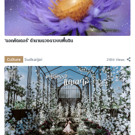
‘ดอกคัตเตอร์’ ตำนานดวงดาวบนพื้นดิน
Culture
Sudsaijai
21814 Views