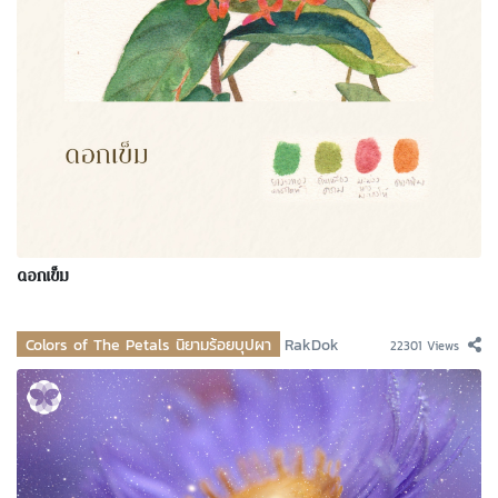
ดอกเข็ม
Colors of The Petals นิยามร้อยบุปผา
RakDok
22301 Views