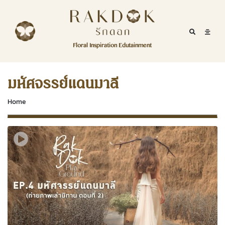
Skip to content
RakDok
RakDok (รักดอก)
Mobile Se
Mobil
Menu
Floral Inspiration Edutainment
HOME
RakDok (รักดอก)
MAGAZINE
มหัศจรรย์แดนมาลี
EDUTAINMENT
Home
RAKDOK
MARKET
ABOUT
CONTACT