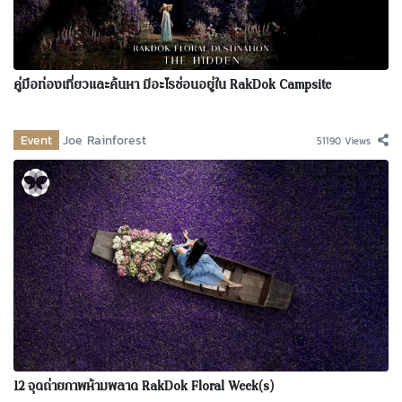
คู่มือท่องเที่ยวและค้นหา มีอะไรซ่อนอยู่ใน RakDok Campsite
Event
Joe Rainforest
51190 Views
12 จุดถ่ายภาพห้ามพลาด RakDok Floral Week(s)