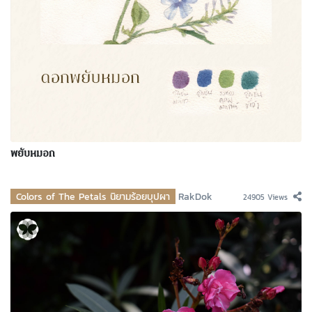
พยับหมอก
Colors of The Petals นิยามร้อยบุปผา
RakDok
24905 Views