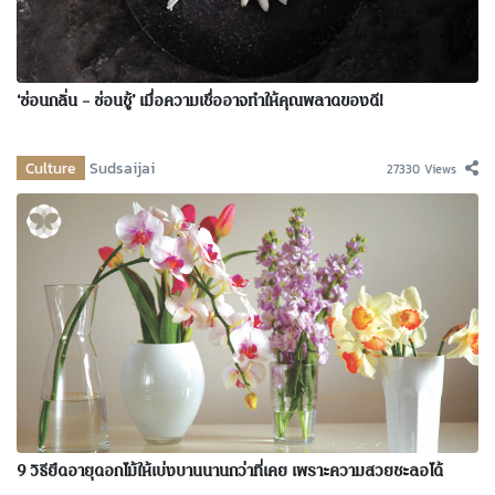
‘ซ่อนกลิ่น – ซ่อนชู้’ เมื่อความเชื่ออาจทำให้คุณพลาดของดี!
Culture
Sudsaijai
27330 Views
9 วิธียืดอายุดอกไม้ให้เบ่งบานนานกว่าที่เคย เพราะความสวยชะลอได้