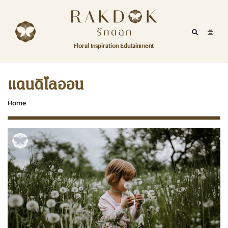
Skip to content
RakDok
RakDok (รักดอก)
Mobile Se
Mobil
Menu
Floral Inspiration Edutainment
HOME
RakDok (รักดอก)
MAGAZINE
แดนดิไลออน
EDUTAINMENT
Home
RAKDOK
MARKET
ABOUT
CONTACT