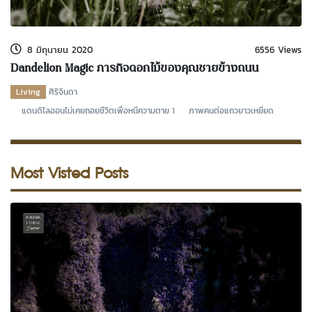
kDok Channel Facebook
kDok Channel Instagram
8 มิถุนายน 2020
6556 Views
kDok Twitter
Dandelion Magic ภารกิจดอกไม้ของคุณชายข้างถนน
kdok Channel Youtube
Living
ศิริจินดา
แดนดิไลออนไม่เคยถอยชีวิตเพื่อหนีความตาย 1 ภาพคนต่อแถวยาวเหยียด
Most Visted Posts