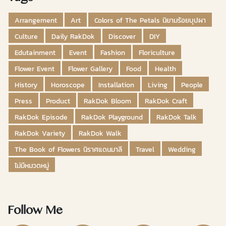
Arrangement
Art
Colors of The Petals นิยามร้อยบุปผา
Culture
Daily RakDok
Discover
DIY
Edutainment
Event
Fashion
Floriculture
Flower Event
Flower Gallery
Food
Health
History
Horoscope
Installation
Living
People
Press
Product
RakDok Bloom
RakDok Craft
RakDok Episode
RakDok Playground
RakDok Talk
RakDok Variety
RakDok Walk
The Book of Flowers นิราศแดนมาลี
Travel
Wedding
ไม่มีหมวดหมู่
Follow Me