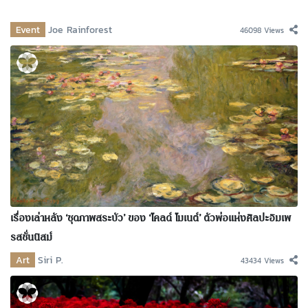
Event
Joe Rainforest
46098 Views
เรื่องเล่าหลัง ‘ชุดภาพสระบัว’ ของ ‘โคลด์ โมเนต์’ ตัวพ่อแห่งศิลปะอิมเพ
รสชั่นนิสม์
Art
Siri P.
43434 Views