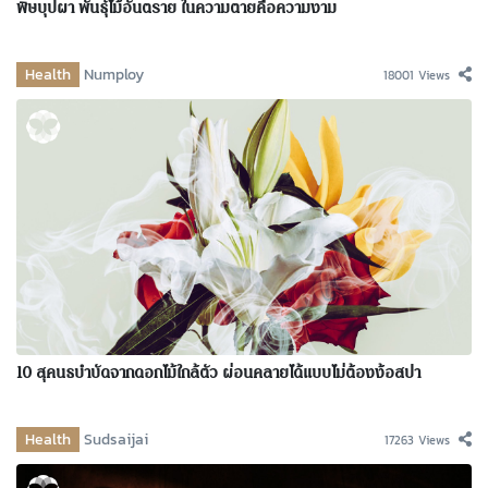
พิษบุปผา พันธุ์ไม้อันตราย ในความตายคือความงาม
Health
Numploy
18001 Views
10 สุคนธบำบัดจากดอกไม้ใกล้ตัว ผ่อนคลายได้แบบไม่ต้องง้อสปา
Health
Sudsaijai
17263 Views