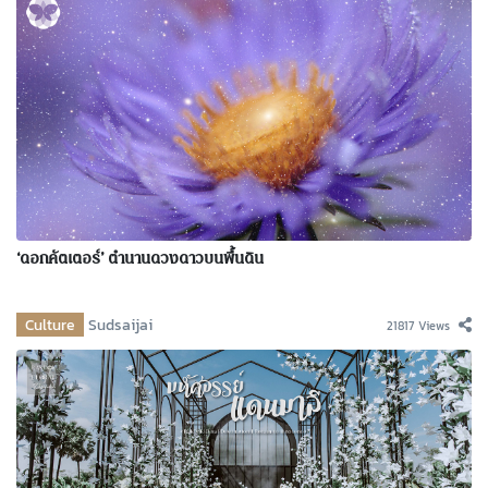
‘ดอกคัตเตอร์’ ตำนานดวงดาวบนพื้นดิน
Culture
Sudsaijai
21817 Views