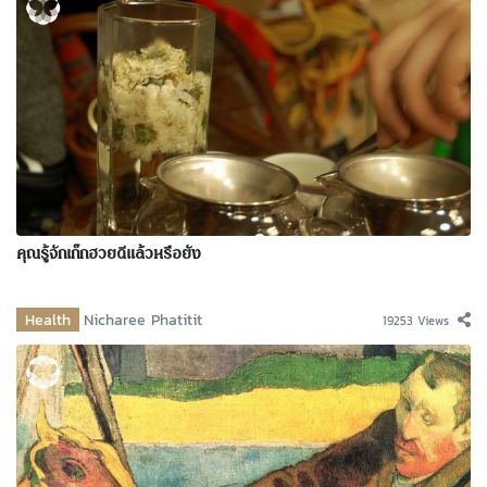
คุณรู้จักเก๊กฮวยดีแล้วหรือยัง
Health
Nicharee Phatitit
19253 Views