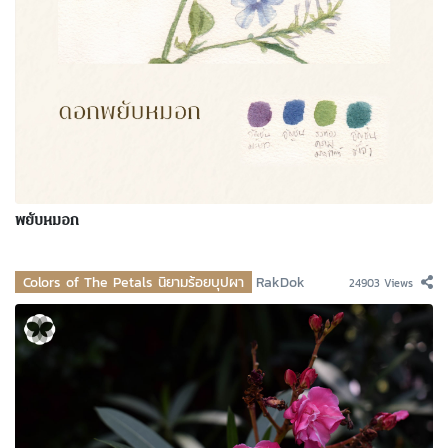
พยับหมอก
Colors of The Petals นิยามร้อยบุปผา
RakDok
24903 Views