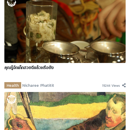
คุณรู้จักเก๊กฮวยดีแล้วหรือยัง
Health
Nicharee Phatitit
19244 Views