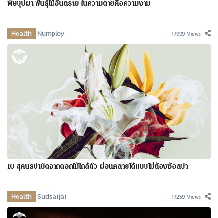
พิษบุปผา พันธุ์ไม้อันตราย ในความตายคือความงาม
Health
Numploy
17999 Views
10 สุคนธบำบัดจากดอกไม้ใกล้ตัว ผ่อนคลายได้แบบไม่ต้องง้อสปา
Health
Sudsaijai
17259 Views