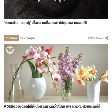
‘ซ่อนกลิ่น – ซ่อนชู้’ เมื่อความเชื่ออาจทำให้คุณพลาดของดี!
Culture
Sudsaijai
27325 Views
9 วิธียืดอายุดอกไม้ให้เบ่งบานนานกว่าที่เคย เพราะความสวยชะลอได้