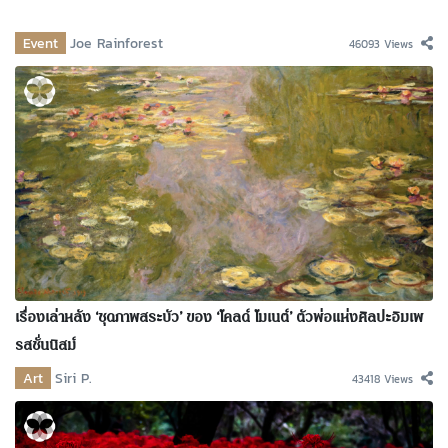
Event
Joe Rainforest
46093 Views
เรื่องเล่าหลัง ‘ชุดภาพสระบัว’ ของ ‘โคลด์ โมเนต์’ ตัวพ่อแห่งศิลปะอิมเพ
รสชั่นนิสม์
Art
Siri P.
43418 Views