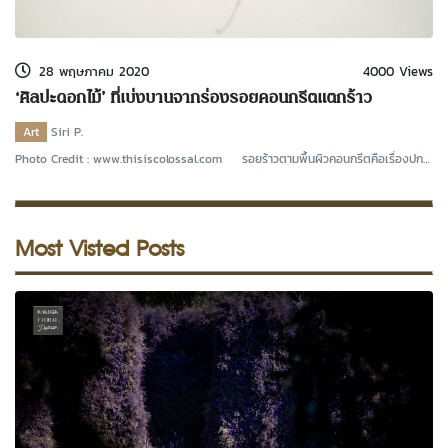
kDok Channel Facebook
kDok Channel Instagram
28 พฤษภาคม 2020
4000 Views
kDok Twitter
‘ศิลปะดอกไม้’ ที่เบ่งบานจากร่องรอยคอนกรีตแตกร้าว
kdok Channel Youtube
Art
Siri P.
Photo Credit : www.thisiscolossal.com รอยร้าวตามพื้นผิวคอนกรีตคือเรื่องปก
ติท
Most Visted Posts