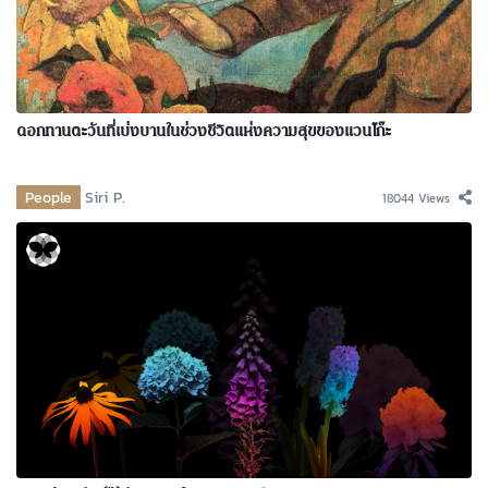
ดอกทานตะวันที่เบ่งบานในช่วงชีวิตแห่งความสุขของแวนโก๊ะ
People
Siri P.
18044 Views