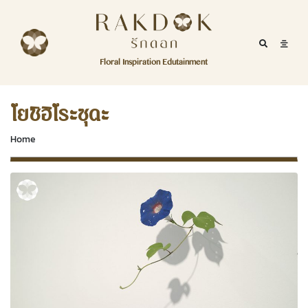
Skip to content
RakDok
RakDok (รักดอก)
Mobile Se
Mobil
Menu
Floral Inspiration Edutainment
HOME
RakDok (รักดอก)
MAGAZINE
โยชิฮิโระซุดะ
EDUTAINMENT
Home
RAKDOK
MARKET
ABOUT
CONTACT