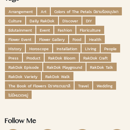
Arrangement
Art
Colors of The Petals นิยามร้อยบุปผา
Culture
Daily RakDok
Discover
DIY
Edutainment
Event
Fashion
Floriculture
Flower Event
Flower Gallery
Food
Health
History
Horoscope
Installation
Living
People
Press
Product
RakDok Bloom
RakDok Craft
RakDok Episode
RakDok Playground
RakDok Talk
RakDok Variety
RakDok Walk
The Book of Flowers นิราศแดนมาลี
Travel
Wedding
ไม่มีหมวดหมู่
Follow Me