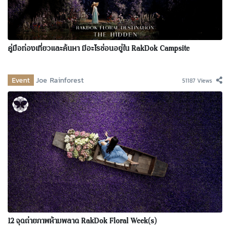
คู่มือท่องเที่ยวและค้นหา มีอะไรซ่อนอยู่ใน RakDok Campsite
Event
Joe Rainforest
51187 Views
12 จุดถ่ายภาพห้ามพลาด RakDok Floral Week(s)