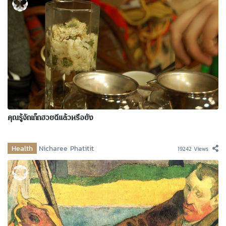
คุณรู้จักเก๊กฮวยดีแล้วหรือยัง
Health
Nicharee Phatitit
19242 Views