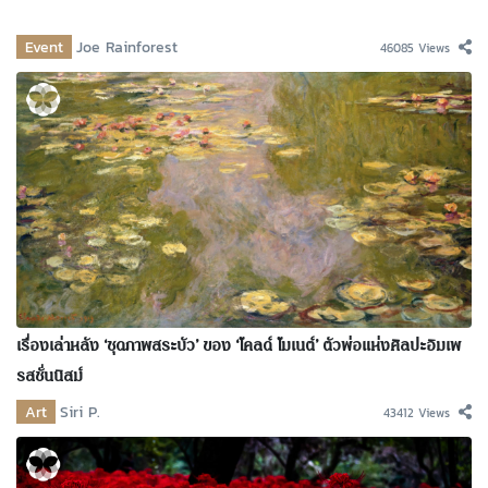
Event
Joe Rainforest
46085 Views
เรื่องเล่าหลัง ‘ชุดภาพสระบัว’ ของ ‘โคลด์ โมเนต์’ ตัวพ่อแห่งศิลปะอิมเพ
รสชั่นนิสม์
Art
Siri P.
43412 Views