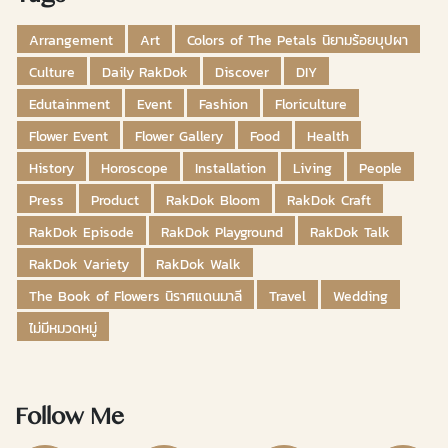
Arrangement
Art
Colors of The Petals นิยามร้อยบุปผา
Culture
Daily RakDok
Discover
DIY
Edutainment
Event
Fashion
Floriculture
Flower Event
Flower Gallery
Food
Health
History
Horoscope
Installation
Living
People
Press
Product
RakDok Bloom
RakDok Craft
RakDok Episode
RakDok Playground
RakDok Talk
RakDok Variety
RakDok Walk
The Book of Flowers นิราศแดนมาลี
Travel
Wedding
ไม่มีหมวดหมู่
Follow Me