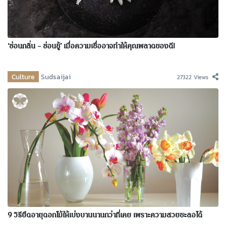
‘ซ่อนกลิ่น – ซ่อนชู้’ เมื่อความเชื่ออาจทำให้คุณพลาดของดี!
Culture
Sudsaijai
27322 Views
9 วิธียืดอายุดอกไม้ให้เบ่งบานนานกว่าที่เคย เพราะความสวยชะลอได้