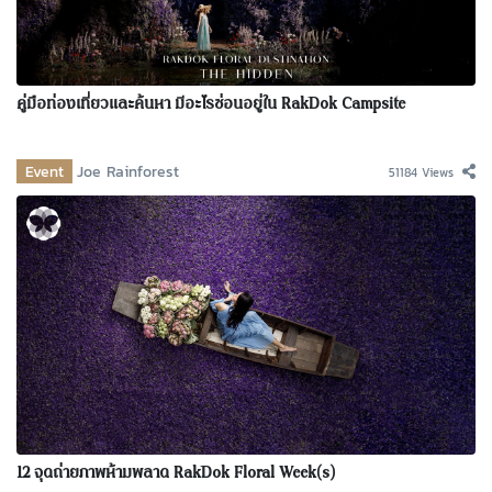
คู่มือท่องเที่ยวและค้นหา มีอะไรซ่อนอยู่ใน RakDok Campsite
Event
Joe Rainforest
51184 Views
12 จุดถ่ายภาพห้ามพลาด RakDok Floral Week(s)