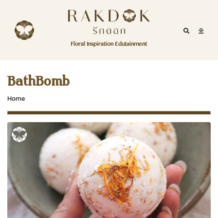
Skip to content
RakDok
RakDok (รักดอก)
Mobile Se
Mobil
Menu
Floral Inspiration Edutainment
HOME
RakDok (รักดอก)
MAGAZINE
BathBomb
EDUTAINMENT
Home
RAKDOK
MARKET
ABOUT
CONTACT