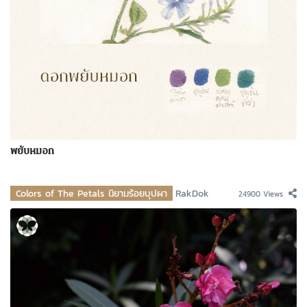
พยับหมอก
Colors of The Petals นิยามร้อยบุปผา
RakDok
24900 Views