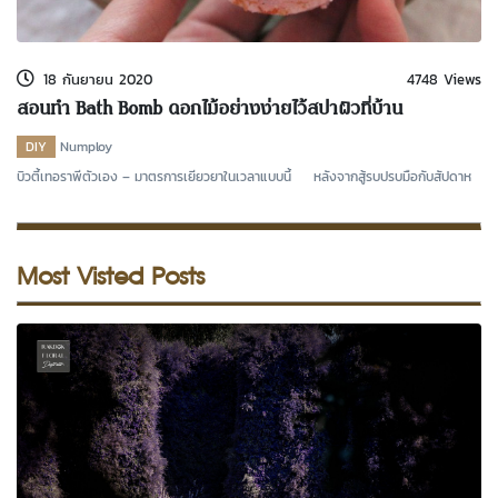
kDok Channel Facebook
kDok Channel Instagram
18 กันยายน 2020
4748 Views
kDok Twitter
สอนทำ Bath Bomb ดอกไม้อย่างง่ายไว้สปาผิวที่บ้าน
kdok Channel Youtube
DIY
Numploy
บิวตี้เทอราพีตัวเอง – มาตรการเยียวยาในเวลาแบบนี้ หลังจากสู้รบปรบมือกับสัปดาห
Most Visted Posts