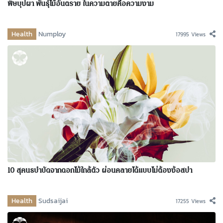
พิษบุปผา พันธุ์ไม้อันตราย ในความตายคือความงาม
Health
Numploy
17995 Views
10 สุคนธบำบัดจากดอกไม้ใกล้ตัว ผ่อนคลายได้แบบไม่ต้องง้อสปา
Health
Sudsaijai
17255 Views