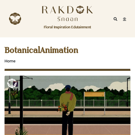
Skip to content
RakDok
RakDok (รักดอก)
Mobile Se
Mobil
Menu
Floral Inspiration Edutainment
HOME
RakDok (รักดอก)
MAGAZINE
BotanicalAnimation
EDUTAINMENT
Home
RAKDOK
MARKET
ABOUT
CONTACT