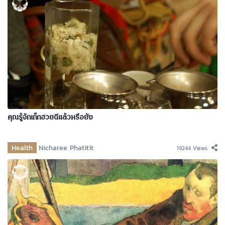
คุณรู้จักเก๊กฮวยดีแล้วหรือยัง
Health
Nicharee Phatitit
19244 Views