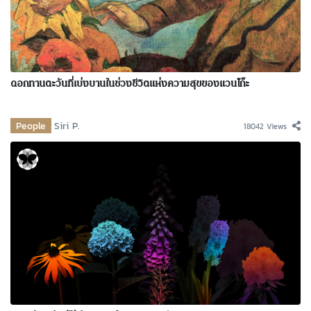
ดอกทานตะวันที่เบ่งบานในช่วงชีวิตแห่งความสุขของแวนโก๊ะ
People
Siri P.
18042 Views