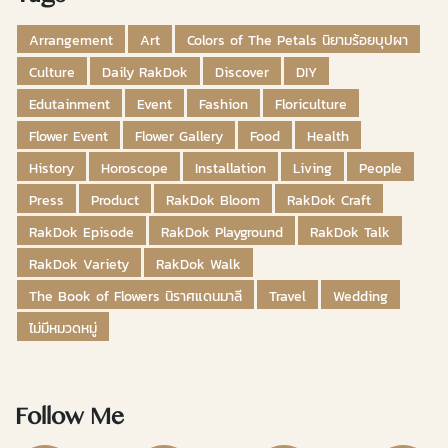
Arrangement
Art
Colors of The Petals นิยามร้อยบุปผา
Culture
Daily RakDok
Discover
DIY
Edutainment
Event
Fashion
Floriculture
Flower Event
Flower Gallery
Food
Health
History
Horoscope
Installation
Living
People
Press
Product
RakDok Bloom
RakDok Craft
RakDok Episode
RakDok Playground
RakDok Talk
RakDok Variety
RakDok Walk
The Book of Flowers นิราศแดนมาลี
Travel
Wedding
ไม่มีหมวดหมู่
Follow Me