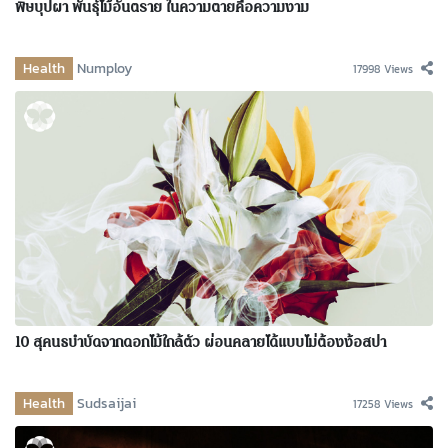
พิษบุปผา พันธุ์ไม้อันตราย ในความตายคือความงาม
Health
Numploy
17998 Views
10 สุคนธบำบัดจากดอกไม้ใกล้ตัว ผ่อนคลายได้แบบไม่ต้องง้อสปา
Health
Sudsaijai
17258 Views