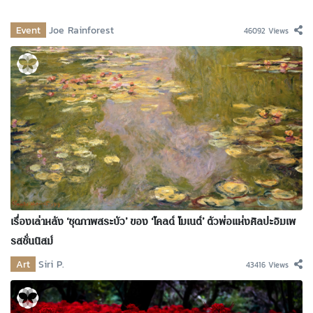
Event
Joe Rainforest
46092 Views
เรื่องเล่าหลัง ‘ชุดภาพสระบัว’ ของ ‘โคลด์ โมเนต์’ ตัวพ่อแห่งศิลปะอิมเพ
รสชั่นนิสม์
Art
Siri P.
43416 Views