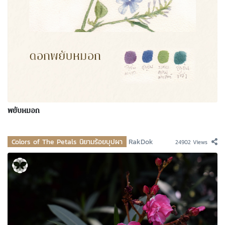
พยับหมอก
Colors of The Petals นิยามร้อยบุปผา
RakDok
24902 Views