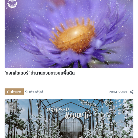
‘ดอกคัตเตอร์’ ตำนานดวงดาวบนพื้นดิน
Culture
Sudsaijai
21814 Views