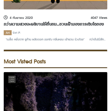
kDok Channel Facebook
kDok Channel Instagram
4 กันยายน 2020
4047 Views
kDok Twitter
กว่าความสวยจะผลิบานให้ชื่นชม…ชวนเฝ้ามองการเติบโตของ
‘ดอกไม้’
kdok Channel Youtube
Art
Siri P.
“เมล็ด หยั่งราก ชูก้าน ผลิดดอก ออกใบ กลิ่นหอม เย้ายวน ร่วงโรย” กว่าต้นไม้สัก
ต้นจะเติ
Most Visted Posts