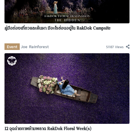
คู่มือท่องเที่ยวและค้นหา มีอะไรซ่อนอยู่ใน RakDok Campsite
Event
Joe Rainforest
51187 Views
12 จุดถ่ายภาพห้ามพลาด RakDok Floral Week(s)