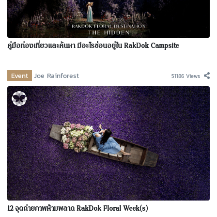
คู่มือท่องเที่ยวและค้นหา มีอะไรซ่อนอยู่ใน RakDok Campsite
Event
Joe Rainforest
51186 Views
12 จุดถ่ายภาพห้ามพลาด RakDok Floral Week(s)