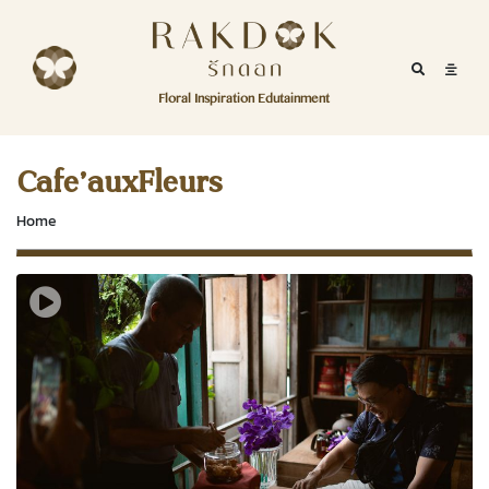
Skip to content
RakDok
RakDok (รักดอก)
Mobile Se
Mobil
Menu
Floral Inspiration Edutainment
HOME
RakDok (รักดอก)
MAGAZINE
Cafe’auxFleurs
EDUTAINMENT
Home
RAKDOK
MARKET
ABOUT
CONTACT