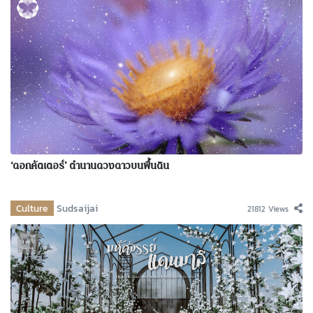
‘ดอกคัตเตอร์’ ตำนานดวงดาวบนพื้นดิน
Culture
Sudsaijai
21812 Views