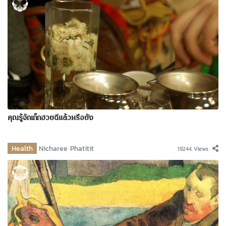
คุณรู้จักเก๊กฮวยดีแล้วหรือยัง
Health
Nicharee Phatitit
19244 Views