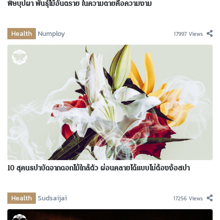
พิษบุปผา พันธุ์ไม้อันตราย ในความตายคือความงาม
Health
Numploy
17997 Views
10 สุคนธบำบัดจากดอกไม้ใกล้ตัว ผ่อนคลายได้แบบไม่ต้องง้อสปา
Health
Sudsaijai
17256 Views