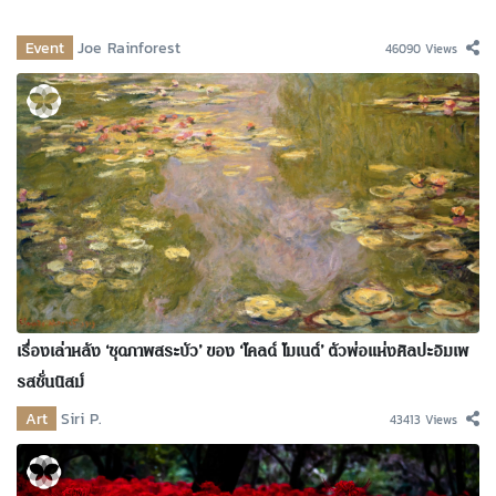
Event
Joe Rainforest
46090 Views
เรื่องเล่าหลัง ‘ชุดภาพสระบัว’ ของ ‘โคลด์ โมเนต์’ ตัวพ่อแห่งศิลปะอิมเพ
รสชั่นนิสม์
Art
Siri P.
43413 Views