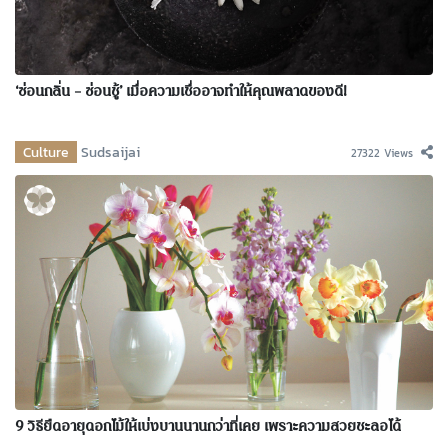
‘ซ่อนกลิ่น – ซ่อนชู้’ เมื่อความเชื่ออาจทำให้คุณพลาดของดี!
Culture
Sudsaijai
27322 Views
9 วิธียืดอายุดอกไม้ให้เบ่งบานนานกว่าที่เคย เพราะความสวยชะลอได้