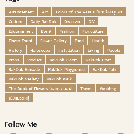
Arrangement
Art
Colors of The Petals นิยามร้อยบุปผา
Culture
Daily RakDok
Discover
DIY
Edutainment
Event
Fashion
Floriculture
Flower Event
Flower Gallery
Food
Health
History
Horoscope
Installation
Living
People
Press
Product
RakDok Bloom
RakDok Craft
RakDok Episode
RakDok Playground
RakDok Talk
RakDok Variety
RakDok Walk
The Book of Flowers นิราศแดนมาลี
Travel
Wedding
ไม่มีหมวดหมู่
Follow Me