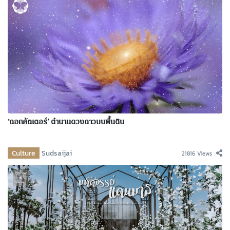
‘ดอกคัตเตอร์’ ตำนานดวงดาวบนพื้นดิน
Culture
Sudsaijai
21816 Views