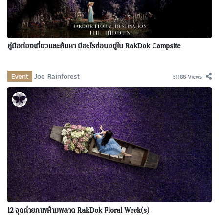
คู่มือท่องเที่ยวและค้นหา มีอะไรซ่อนอยู่ใน RakDok Campsite
Event
Joe Rainforest
51188 Views
12 จุดถ่ายภาพห้ามพลาด RakDok Floral Week(s)