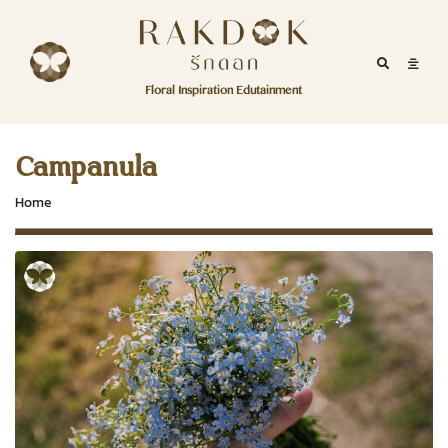
Skip to content
RakDok
RakDok (รักดอก)
Mobile Se
Mobil
Menu
Floral Inspiration Edutainment
HOME
RakDok (รักดอก)
MAGAZINE
Campanula
EDUTAINMENT
Home
RAKDOK
MARKET
ABOUT
CONTACT