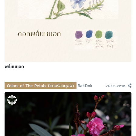
พยับหมอก
Colors of The Petals นิยามร้อยบุปผา
RakDok
24903 Views