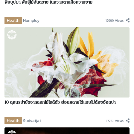
พิษบุปผา พันธุ์ไม้อันตราย ในความตายคือความงาม
Health
Numploy
17999 Views
10 สุคนธบำบัดจากดอกไม้ใกล้ตัว ผ่อนคลายได้แบบไม่ต้องง้อสปา
Health
Sudsaijai
17261 Views