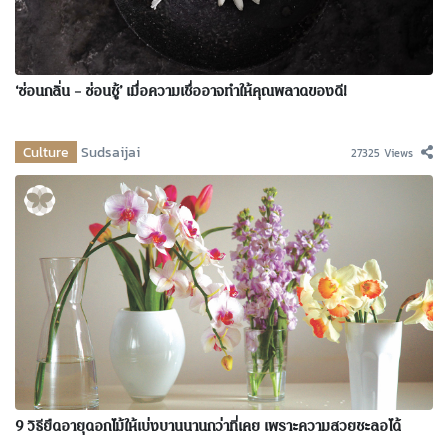
‘ซ่อนกลิ่น – ซ่อนชู้’ เมื่อความเชื่ออาจทำให้คุณพลาดของดี!
Culture
Sudsaijai
27325 Views
9 วิธียืดอายุดอกไม้ให้เบ่งบานนานกว่าที่เคย เพราะความสวยชะลอได้