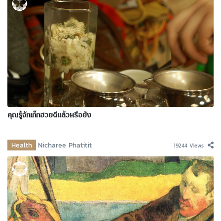
คุณรู้จักเก๊กฮวยดีแล้วหรือยัง
Health
Nicharee Phatitit
19244 Views