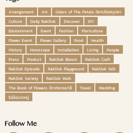
Arrangement
Art
Colors of The Petals นิยามร้อยบุปผา
Culture
Daily RakDok
Discover
DIY
Edutainment
Event
Fashion
Floriculture
Flower Event
Flower Gallery
Food
Health
History
Horoscope
Installation
Living
People
Press
Product
RakDok Bloom
RakDok Craft
RakDok Episode
RakDok Playground
RakDok Talk
RakDok Variety
RakDok Walk
The Book of Flowers นิราศแดนมาลี
Travel
Wedding
ไม่มีหมวดหมู่
Follow Me