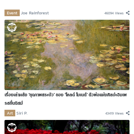
Event
Joe Rainforest
46094 Views
เรื่องเล่าหลัง ‘ชุดภาพสระบัว’ ของ ‘โคลด์ โมเนต์’ ตัวพ่อแห่งศิลปะอิมเพ
รสชั่นนิสม์
Art
Siri P.
43419 Views