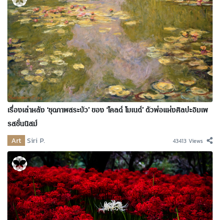
เรื่องเล่าหลัง ‘ชุดภาพสระบัว’ ของ ‘โคลด์ โมเนต์’ ตัวพ่อแห่งศิลปะอิมเพ
รสชั่นนิสม์
Art
Siri P.
43413 Views