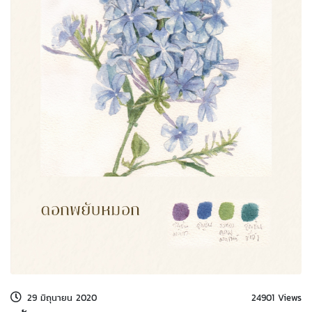
kDok Channel Facebook
kDok Channel Instagram
kDok Twitter
kdok Channel Youtube
29 มิถุนายน 2020
24901 Views