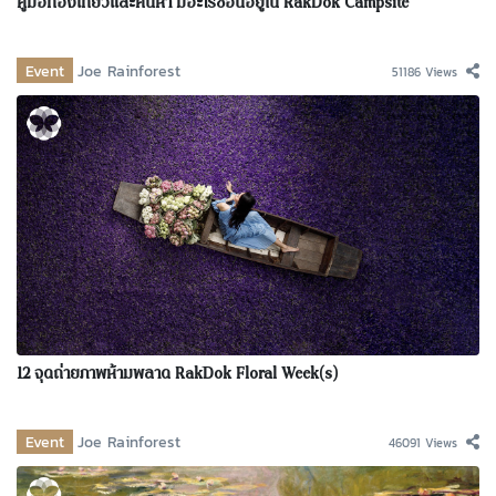
คู่มือท่องเที่ยวและค้นหา มีอะไรซ่อนอยู่ใน RakDok Campsite
Event
Joe Rainforest
51186 Views
12 จุดถ่ายภาพห้ามพลาด RakDok Floral Week(s)
Event
Joe Rainforest
46091 Views