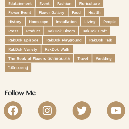
Edutainment
Event
Fashion
Floriculture
Flower Event
Flower Gallery
Food
Health
History
Horoscope
Installation
Living
People
Press
Product
RakDok Bloom
RakDok Craft
RakDok Episode
RakDok Playground
RakDok Talk
RakDok Variety
RakDok Walk
The Book of Flowers นิราศแดนมาลี
Travel
Wedding
ไม่มีหมวดหมู่
Follow Me
RakDok Channel Facebook
RakDok Channel Instagram
RakDok Twitter
Rakdok Ch