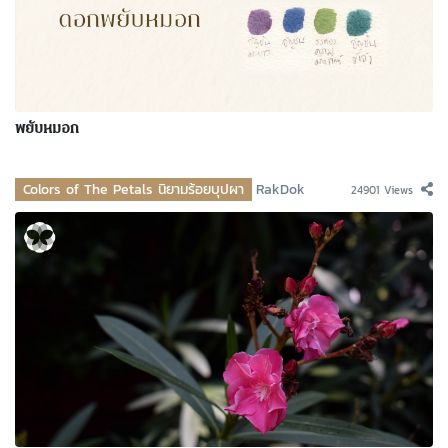
พยับหมอก
Colors of The Petals นิยามร้อยบุปผา
RakDok
24901 Views