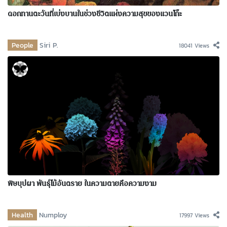
ดอกทานตะวันที่เบ่งบานในช่วงชีวิตแห่งความสุขของแวนโก๊ะ
People
Siri P.
18041 Views
พิษบุปผา พันธุ์ไม้อันตราย ในความตายคือความงาม
Health
Numploy
17997 Views