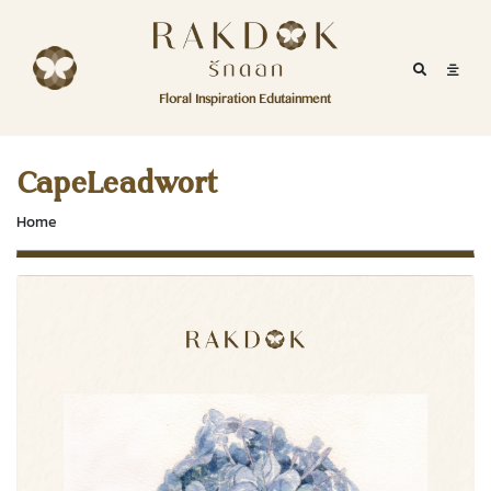
Skip to content
RakDok
RakDok (รักดอก)
Mobile Se
Mobil
Menu
Floral Inspiration Edutainment
HOME
RakDok (รักดอก)
MAGAZINE
CapeLeadwort
EDUTAINMENT
Home
RAKDOK
MARKET
ABOUT
CONTACT