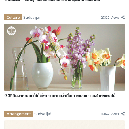
‘ซ่อนกลิ่น – ซ่อนชู้’ เมื่อความเชื่ออาจทำให้คุณพลาดของดี!
Culture
Sudsaijai
27322 Views
9 วิธียืดอายุดอกไม้ให้เบ่งบานนานกว่าที่เคย เพราะความสวยชะลอได้
Arrangement
Sudsaijai
26042 Views