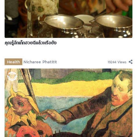
คุณรู้จักเก๊กฮวยดีแล้วหรือยัง
Health
Nicharee Phatitit
19244 Views