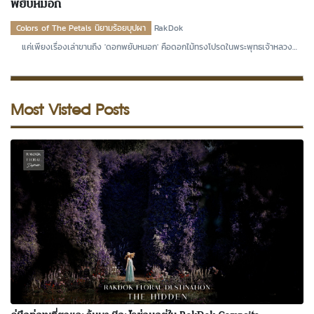
พยับหมอก
Colors of The Petals นิยามร้อยบุปผา
RakDok
แค่เพียงเรื่องเล่าขานถึง 'ดอกพยับหมอก' คือดอกไม้ทรงโปรดในพระพุทธเจ้าหลวง
รัชกาลที่ ๙ ด
Most Visted Posts