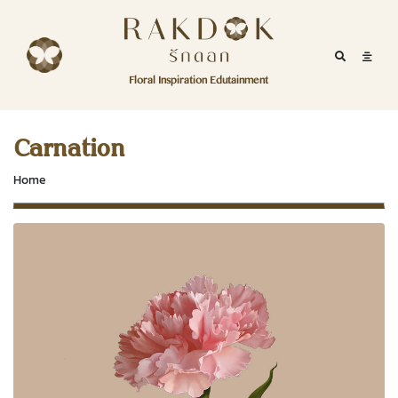
Skip to content
RakDok
RakDok (รักดอก)
Mobile Se
Mobil
Menu
Floral Inspiration Edutainment
HOME
RakDok (รักดอก)
MAGAZINE
Carnation
EDUTAINMENT
Home
RAKDOK
MARKET
ABOUT
CONTACT