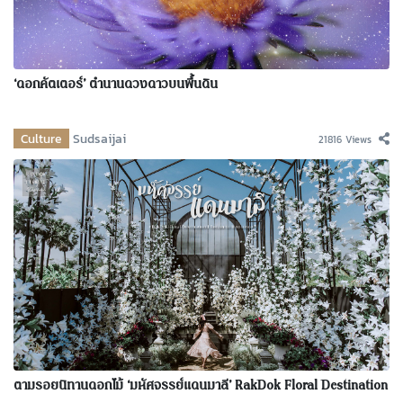
‘ดอกคัตเตอร์’ ตำนานดวงดาวบนพื้นดิน
Culture
Sudsaijai
21816 Views
ตามรอยนิทานดอกไม้ ‘มหัศจรรย์แดนมาลี’ RakDok Floral Destination