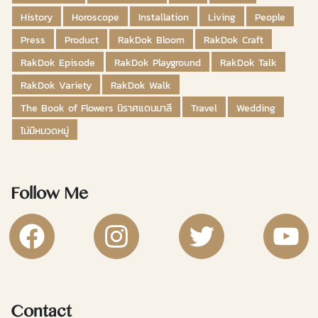
History
Horoscope
Installation
Living
People
Press
Product
RakDok Bloom
RakDok Craft
RakDok Episode
RakDok Playground
RakDok Talk
RakDok Variety
RakDok Walk
The Book of Flowers นิราศแดนมาลี
Travel
Wedding
ไม่มีหมวดหมู่
Follow Me
RakDok Channel Facebook
RakDok Channel Instagram
RakDok Twitter
Rakdok Ch
Contact