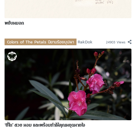
พยับหมอก
Colors of The Petals นิยามร้อยบุปผา
RakDok
24903 Views
‘ยี่โถ’ สวย หอม และพร้อมทำให้คุณหยุดหายใจ