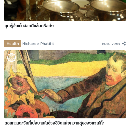
คุณรู้จักเก๊กฮวยดีแล้วหรือยัง
Health
Nicharee Phatitit
19250 Views
ดอกทานตะวันที่เบ่งบานในช่วงชีวิตแห่งความสุขของแวนโก๊ะ