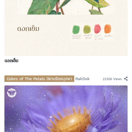
ดอกเข็ม
Colors of The Petals นิยามร้อยบุปผา
RakDok
22306 Views