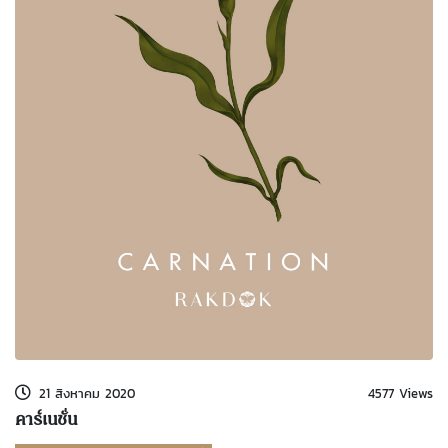
kDok Channel Facebook
kDok Channel Instagram
kDok Twitter
kdok Channel Youtube
21 สิงหาคม 2020
4577 Views
คาร์เนชั่น