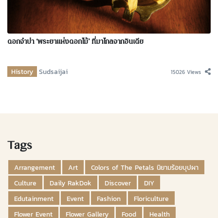
ดอกจำปา ‘พระยาแห่งดอกไม้’ ที่มาไกลจากอินเดีย
History
Sudsaijai
15026 Views
Tags
Arrangement
Art
Colors of The Petals นิยามร้อยบุปผา
Culture
Daily RakDok
Discover
DIY
Edutainment
Event
Fashion
Floriculture
Flower Event
Flower Gallery
Food
Health