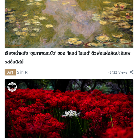
เรื่องเล่าหลัง ‘ชุดภาพสระบัว’ ของ ‘โคลด์ โมเนต์’ ตัวพ่อแห่งศิลปะอิมเพ
รสชั่นนิสม์
Art
Siri P.
43422 Views