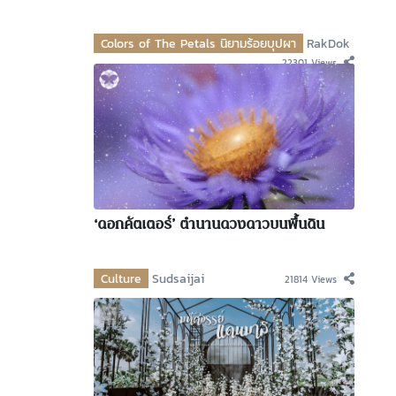
Colors of The Petals นิยามร้อยบุปผา
RakDok
22301 Views
‘ดอกคัตเตอร์’ ตำนานดวงดาวบนพื้นดิน
Culture
Sudsaijai
21814 Views