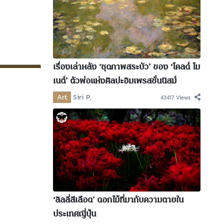
เรื่องเล่าหลัง ‘ชุดภาพสระบัว’ ของ ‘โคลด์ โม
เนต์’ ตัวพ่อแห่งศิลปะอิมเพรสชั่นนิสม์
Art
Siri P.
43417 Views
‘ลิลลี่สีเลือด’ ดอกไม้ที่มากับความตายใน
ประเทศญี่ปุ่น