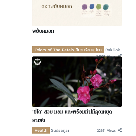
พยับหมอก
Colors of The Petals นิยามร้อยบุปผา
RakDok
24903 Views
‘ยี่โถ’ สวย หอม และพร้อมทำให้คุณหยุด
หายใจ
Health
Sudsaijai
22661 Views