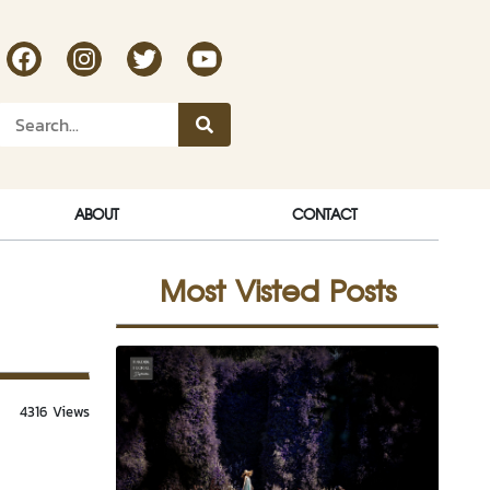
RakDok Channel Facebook
RakDok Channel Instagram
RakDok Twitter
Rakdok Channel Youtube
ABOUT
CONTACT
Most Visted Posts
4316 Views