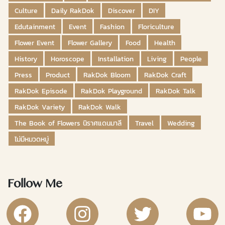
Culture
Daily RakDok
Discover
DIY
Edutainment
Event
Fashion
Floriculture
Flower Event
Flower Gallery
Food
Health
History
Horoscope
Installation
Living
People
Press
Product
RakDok Bloom
RakDok Craft
RakDok Episode
RakDok Playground
RakDok Talk
RakDok Variety
RakDok Walk
The Book of Flowers นิราศแดนมาลี
Travel
Wedding
ไม่มีหมวดหมู่
Follow Me
RakDok Channel Facebook
RakDok Channel Instagram
RakDok Twitter
Rakdok Ch