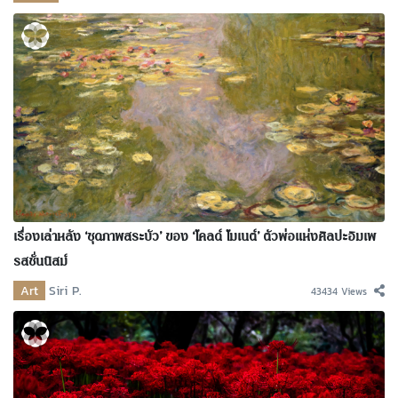
เรื่องเล่าหลัง ‘ชุดภาพสระบัว’ ของ ‘โคลด์ โมเนต์’ ตัวพ่อแห่งศิลปะอิมเพ
รสชั่นนิสม์
Art
Siri P.
43434 Views