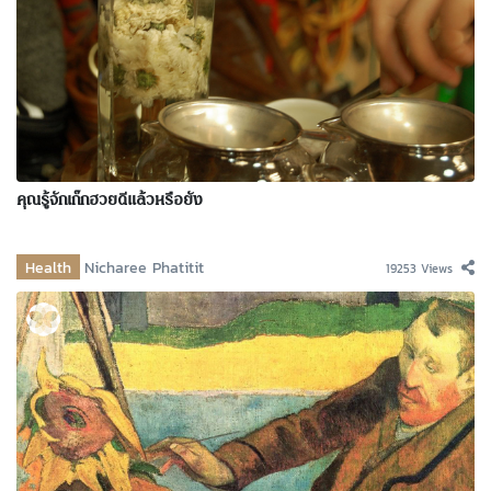
คุณรู้จักเก๊กฮวยดีแล้วหรือยัง
Health
Nicharee Phatitit
19253 Views