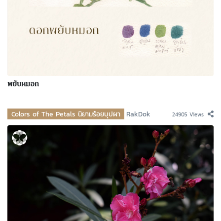
พยับหมอก
Colors of The Petals นิยามร้อยบุปผา
RakDok
24905 Views