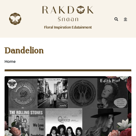
Skip to content
RakDok
RakDok (รักดอก)
Mobile Se
Mobil
Menu
Floral Inspiration Edutainment
HOME
RakDok (รักดอก)
MAGAZINE
Dandelion
EDUTAINMENT
Home
RAKDOK
MARKET
ABOUT
CONTACT