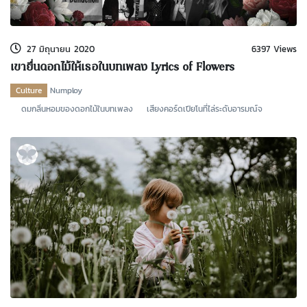
kDok Channel Facebook
kDok Channel Instagram
27 มิถุนายน 2020
6397 Views
kDok Twitter
เขายื่นดอกไม้ให้เธอในบทเพลง Lyrics of Flowers
kdok Channel Youtube
Culture
Numploy
ดมกลิ่นหอมของดอกไม้ในบทเพลง เสียงคอร์ดเปียโนที่ไล่ระดับอารมณ์จ