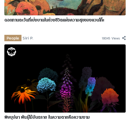
ดอกทานตะวันที่เบ่งบานในช่วงชีวิตแห่งความสุขของแวนโก๊ะ
People
Siri P.
18045 Views
พิษบุปผา พันธุ์ไม้อันตราย ในความตายคือความงาม