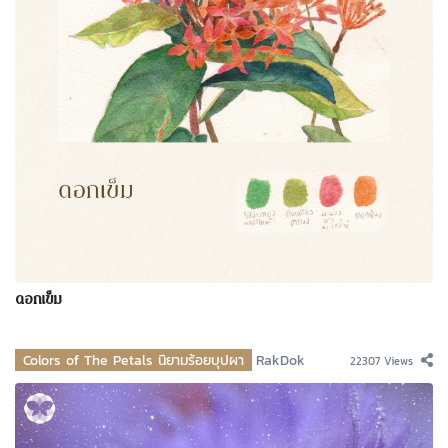
ดอกเข็ม
Colors of The Petals นิยามร้อยบุปผา
RakDok
22307 Views