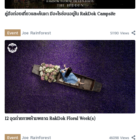
คู่มือท่องเที่ยวและค้นหา มีอะไรซ่อนอยู่ใน RakDok Campsite
Event
Joe Rainforest
51190 Views
12 จุดถ่ายภาพห้ามพลาด RakDok Floral Week(s)
Event
Joe Rainforest
46098 Views