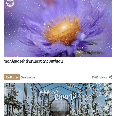
‘ดอกคัตเตอร์’ ตำนานดวงดาวบนพื้นดิน
Culture
Sudsaijai
21812 Views