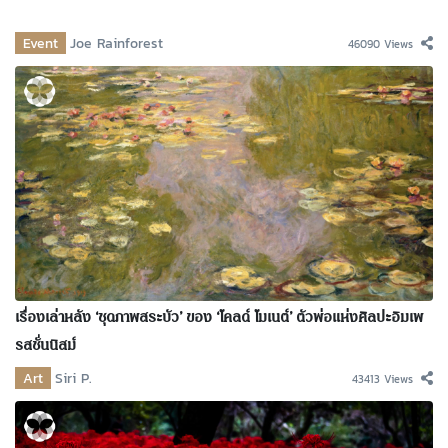
Event
Joe Rainforest
46090 Views
เรื่องเล่าหลัง ‘ชุดภาพสระบัว’ ของ ‘โคลด์ โมเนต์’ ตัวพ่อแห่งศิลปะอิมเพ
รสชั่นนิสม์
Art
Siri P.
43413 Views