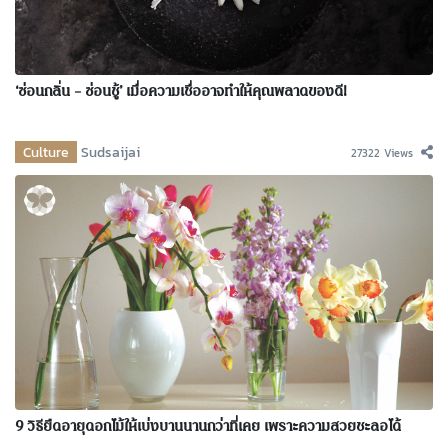
‘ซ่อนกลิ่น – ซ่อนชู้’ เมื่อความเชื่ออาจทำให้คุณพลาดของดี!
Culture
Sudsaijai
27322 Views
9 วิธียืดอายุดอกไม้ให้เบ่งบานนานกว่าที่เคย เพราะความสวยชะลอได้