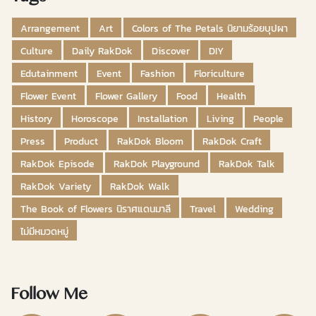
Arrangement
Art
Colors of The Petals นิยามร้อยบุปผา
Culture
Daily RakDok
Discover
DIY
Edutainment
Event
Fashion
Floriculture
Flower Event
Flower Gallery
Food
Health
History
Horoscope
Installation
Living
People
Press
Product
RakDok Bloom
RakDok Craft
RakDok Episode
RakDok Playground
RakDok Talk
RakDok Variety
RakDok Walk
The Book of Flowers นิราศแดนมาลี
Travel
Wedding
ไม่มีหมวดหมู่
Follow Me