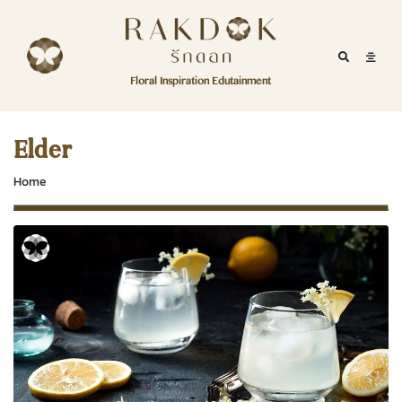
Skip to content
RakDok
RakDok (รักดอก)
Mobile Se
Mobil
Menu
Floral Inspiration Edutainment
HOME
RakDok (รักดอก)
MAGAZINE
Elder
EDUTAINMENT
Home
RAKDOK
MARKET
ABOUT
CONTACT