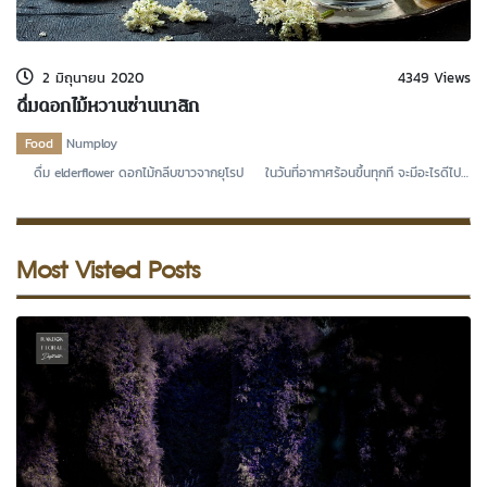
kDok Channel Facebook
kDok Channel Instagram
2 มิถุนายน 2020
4349 Views
kDok Twitter
ดื่มดอกไม้หวานซ่านนาสิก
kdok Channel Youtube
Food
Numploy
ดื่ม elderflower ดอกไม้กลีบขาวจากยุโรป ในวันที่อากาศร้อนขึ้นทุกที จะมีอะไรดีไป
กว่า
Most Visted Posts