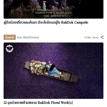
คู่มือท่องเที่ยวและค้นหา มีอะไรซ่อนอยู่ใน RakDok Campsite
Event
Joe Rainforest
51186 Views
12 จุดถ่ายภาพห้ามพลาด RakDok Floral Week(s)