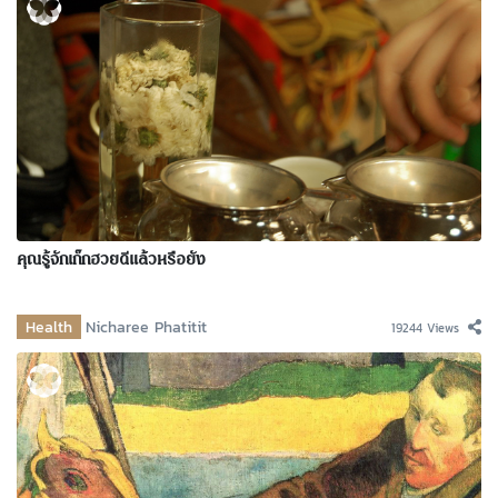
คุณรู้จักเก๊กฮวยดีแล้วหรือยัง
Health
Nicharee Phatitit
19244 Views