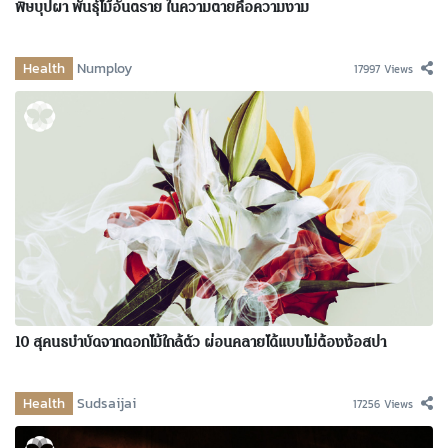
พิษบุปผา พันธุ์ไม้อันตราย ในความตายคือความงาม
Health
Numploy
17997 Views
10 สุคนธบำบัดจากดอกไม้ใกล้ตัว ผ่อนคลายได้แบบไม่ต้องง้อสปา
Health
Sudsaijai
17256 Views