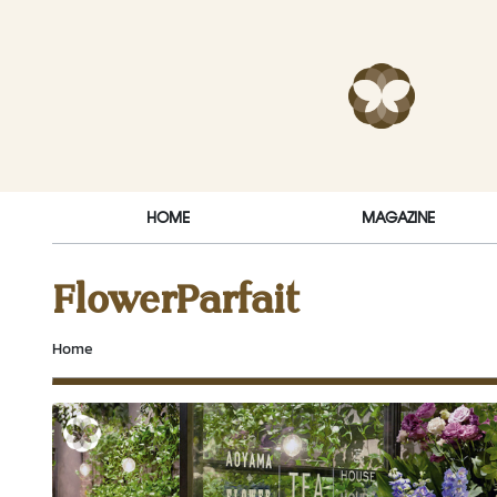
Skip to content
RakDok (ร
HOME
MAGAZINE
FlowerParfait
Home