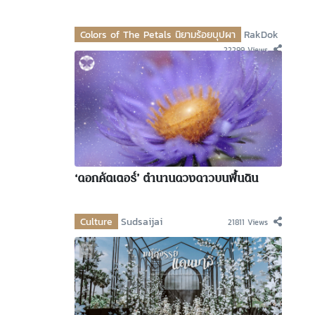
Colors of The Petals นิยามร้อยบุปผา
RakDok
22299 Views
‘ดอกคัตเตอร์’ ตำนานดวงดาวบนพื้นดิน
Culture
Sudsaijai
21811 Views