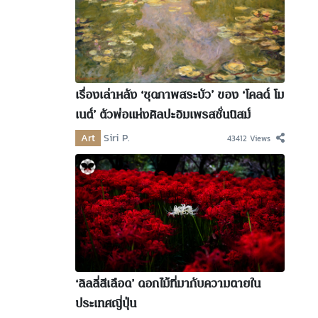
เรื่องเล่าหลัง ‘ชุดภาพสระบัว’ ของ ‘โคลด์ โม
เนต์’ ตัวพ่อแห่งศิลปะอิมเพรสชั่นนิสม์
Art
Siri P.
43412 Views
‘ลิลลี่สีเลือด’ ดอกไม้ที่มากับความตายใน
ประเทศญี่ปุ่น