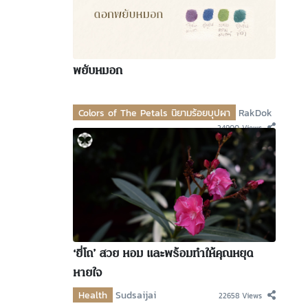
พยับหมอก
Colors of The Petals นิยามร้อยบุปผา
RakDok
24900 Views
‘ยี่โถ’ สวย หอม และพร้อมทำให้คุณหยุด
หายใจ
Health
Sudsaijai
22658 Views