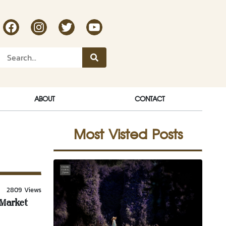
RakDok Channel Facebook
RakDok Channel Instagram
RakDok Twitter
Rakdok Channel Youtube
ABOUT
CONTACT
Most Visted Posts
2809 Views
 Market