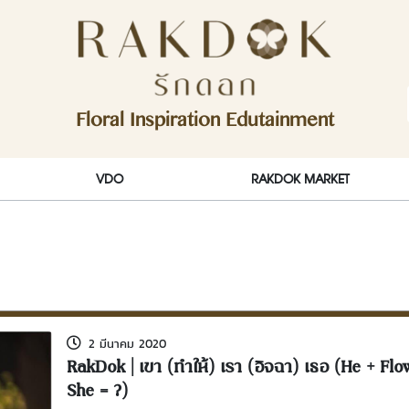
ักดอก)
Floral Inspiration Edutainment
RakDok (รักดอก)
VDO
RAKDOK MARKET
2 มีนาคม 2020
RakDok | เขา (ทำให้) เรา (อิจฉา) เธอ (He + Flo
She = ?)