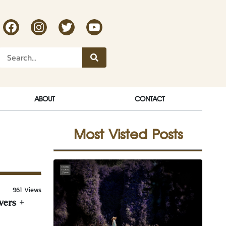
RakDok Channel Facebook
RakDok Channel Instagram
RakDok Twitter
Rakdok Channel Youtube
ABOUT
CONTACT
Most Visted Posts
961 Views
wers +