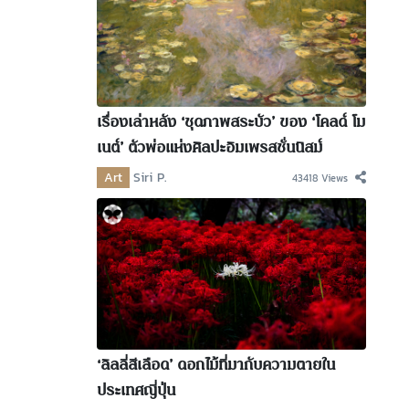
เรื่องเล่าหลัง ‘ชุดภาพสระบัว’ ของ ‘โคลด์ โม
เนต์’ ตัวพ่อแห่งศิลปะอิมเพรสชั่นนิสม์
Art
Siri P.
43418 Views
‘ลิลลี่สีเลือด’ ดอกไม้ที่มากับความตายใน
ประเทศญี่ปุ่น