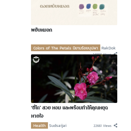
พยับหมอก
Colors of The Petals นิยามร้อยบุปผา
RakDok
24903 Views
‘ยี่โถ’ สวย หอม และพร้อมทำให้คุณหยุด
หายใจ
Health
Sudsaijai
22661 Views