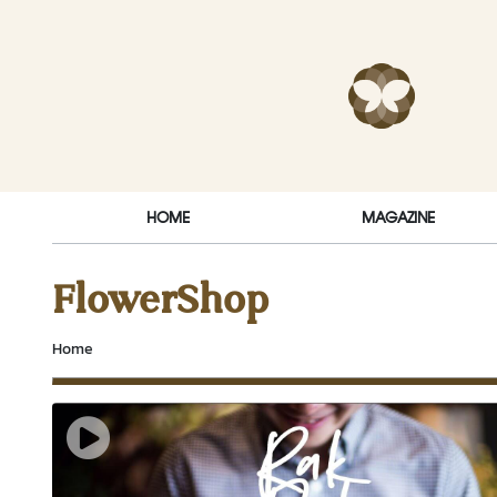
Skip to content
RakDok (ร
HOME
MAGAZINE
FlowerShop
Home