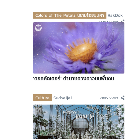
Colors of The Petals นิยามร้อยบุปผา
RakDok
22302 Views
‘ดอกคัตเตอร์’ ตำนานดวงดาวบนพื้นดิน
Culture
Sudsaijai
21815 Views